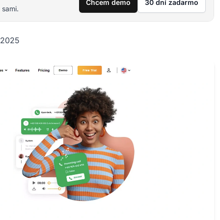
Chcem demo
30 dní zadarmo
 sami.
k 2025