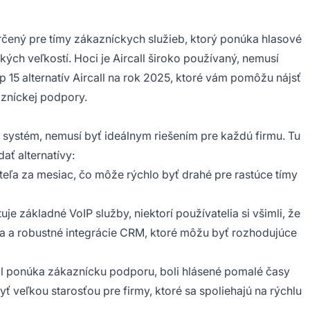
rčený pre tímy zákazníckych služieb, ktorý ponúka hlasové
ch veľkostí. Hoci je Aircall široko používaný, nemusí
15 alternatív Aircall na rok 2025, ktoré vám pomôžu nájsť
azníckej podpory.
y systém, nemusí byť ideálnym riešením pre každú firmu. Tu
ať alternatívy:
teľa za mesiac, čo môže rýchlo byť drahé pre rastúce tímy
uje základné VoIP služby, niektorí používatelia si všimli, že
a a robustné integrácie CRM, ktoré môžu byť rozhodujúce
ll ponúka zákaznícku podporu, boli hlásené pomalé časy
ť veľkou starosťou pre firmy, ktoré sa spoliehajú na rýchlu