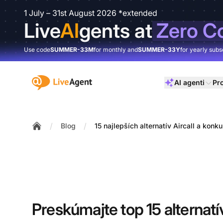
1 July – 31st August 2026 *extended
Live
AI
gents at
Zero C
Use code
SUMMER-33M
for monthly and
SUMMER-33Y
for yearly subs
:site.title
AI agenti
Pr
/
/
Blog
15 najlepších alternatív Aircall a konk
Home
Preskúmajte top 15 alternatív