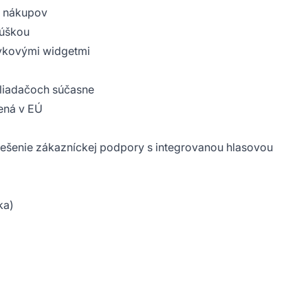
h nákupov
kúškou
zykovými widgetmi
hliadačoch súčasne
nená v EÚ
iešenie zákazníckej podpory s integrovanou hlasovou
ka)