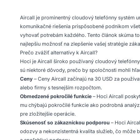
Aircall je prominentný cloudový telefónny systém u
komunikačné riešenia prispôsobené podnikom všetký
vyhovať potrebám každého. Tento článok skúma top 
najlepšiu možnosť na zlepšenie vašej stratégie zák
Prečo zvážiť alternatívy k Aircall?
Hoci je Aircall široko používaný cloudový telefónn
sú niektoré dôvody, prečo by spoločnosti mohli hľad
Ceny
– Ceny Aircall začínajú na 30 USD za používa
alebo firmy s tesnejším rozpočtom.
Obmedzené pokročilé funkcie
– Hoci Aircall poskyt
mu chýbajú pokročilé funkcie ako podrobná analýz
pre zložitejšie operácie.
Skúsenosť so zákazníckou podporou
– Hoci Airca
odozvy a nekonzistentná kvalita služieb, čo môže by
a spoľahlivú podporu.