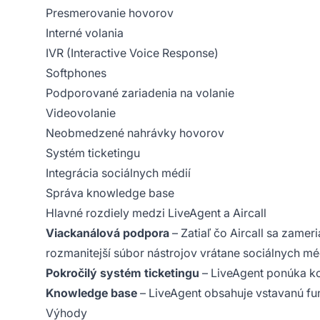
Presmerovanie hovorov
Interné volania
IVR (Interactive Voice Response)
Softphones
Podporované zariadenia na volanie
Videovolanie
Neobmedzené nahrávky hovorov
Systém ticketingu
Integrácia sociálnych médií
Správa knowledge base
Hlavné rozdiely medzi LiveAgent a Aircall
Viackanálová podpora
– Zatiaľ čo Aircall sa zame
rozmanitejší súbor nástrojov vrátane sociálnych mé
Pokročilý systém ticketingu
– LiveAgent ponúka ko
Knowledge base
– LiveAgent obsahuje vstavanú fun
Výhody