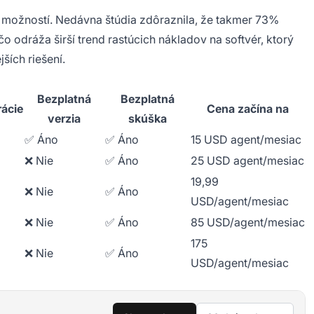
h možností. Nedávna štúdia zdôraznila, že takmer 73%
 odráža širší trend rastúcich nákladov na softvér, ktorý
ších riešení.
Bezplatná
Bezplatná
rácie
Cena začína na
verzia
skúška
✅ Áno
✅ Áno
15 USD agent/mesiac
❌ Nie
✅ Áno
25 USD agent/mesiac
19,99
❌ Nie
✅ Áno
USD/agent/mesiac
❌ Nie
✅ Áno
85 USD/agent/mesiac
175
❌ Nie
✅ Áno
USD/agent/mesiac