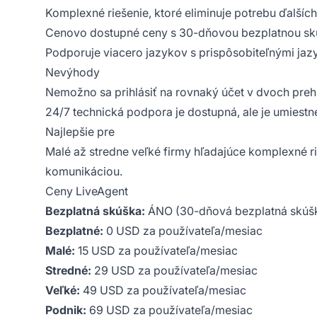
Komplexné riešenie, ktoré eliminuje potrebu ďalšíc
Cenovo dostupné ceny s 30-dňovou bezplatnou s
Podporuje viacero jazykov s prispôsobiteľnými ja
Nevýhody
Nemožno sa prihlásiť na rovnaký účet v dvoch pre
24/7 technická podpora je dostupná, ale je umiest
Najlepšie pre
Malé až stredne veľké firmy hľadajúce komplexné r
komunikáciou.
Ceny LiveAgent
Bezplatná skúška:
ÁNO (30-dňová bezplatná skúš
Bezplatné:
0 USD za používateľa/mesiac
Malé:
15 USD za používateľa/mesiac
Stredné:
29 USD za používateľa/mesiac
Veľké:
49 USD za používateľa/mesiac
Podnik:
69 USD za používateľa/mesiac