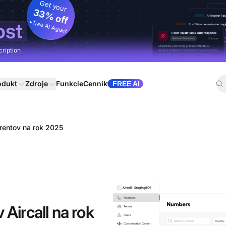
Get your
33% off
+ free AI Agent
ost
cription
odukt
Zdroje
Funkcie
Cenník
FREE AI
urentov na rok 2025
 Aircall na rok