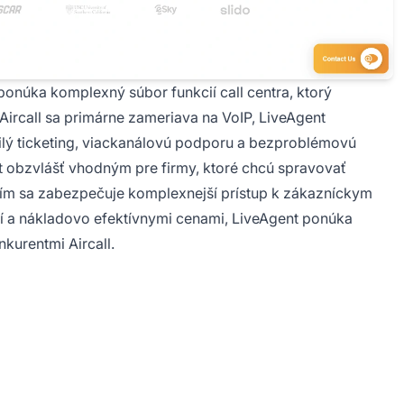
 ponúka komplexný súbor funkcií call centra, ktorý
Aircall sa primárne zameriava na VoIP, LiveAgent
ilý ticketing, viackanálovú podporu a bezproblémovú
t obzvlášť vhodným pre firmy, ktoré chcú spravovať
čím sa zabezpečuje komplexnejší prístup k zákazníckym
í a nákladovo efektívnymi cenami, LiveAgent ponúka
kurentmi Aircall.