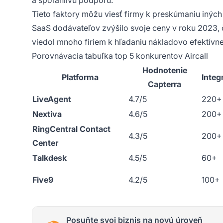
Tieto faktory môžu viesť firmy k preskúmaniu inýc
SaaS dodávateľov zvýšilo svoje ceny v roku 2023, čo
viedol mnoho firiem k hľadaniu nákladovo efektívnej
Porovnávacia tabuľka top 5 konkurentov Aircall
Hodnotenie
Platforma
Integ
Capterra
LiveAgent
4.7/5
220+
Nextiva
4.6/5
200+
RingCentral Contact
4.3/5
200+
Center
Talkdesk
4.5/5
60+
Five9
4.2/5
100+
Posuňte svoj biznis na novú úroveň