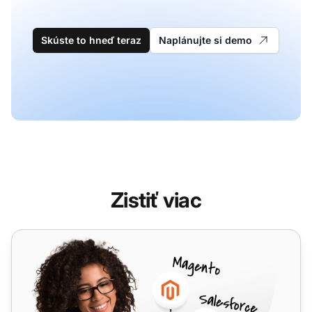
Skúste to hneď teraz
Naplánujte si demo
Zistiť viac
MailEnable