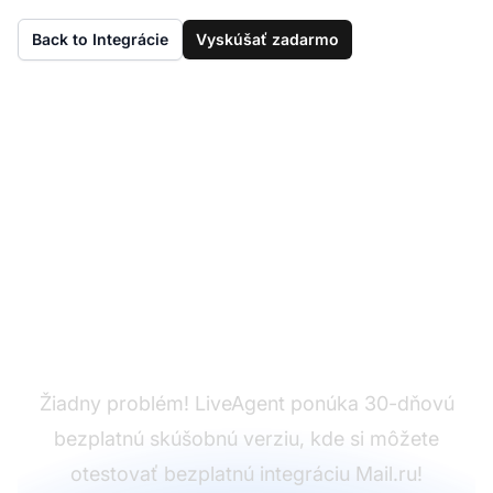
Back to Integrácie
Vyskúšať zadarmo
Ešte nemáte
LiveAgent?
Žiadny problém! LiveAgent ponúka 30-dňovú
bezplatnú skúšobnú verziu, kde si môžete
otestovať bezplatnú integráciu Mail.ru!