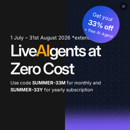
Get your
33% off
+ free AI Agent
1 July – 31st August 2026 *extended
Live
AI
gents at
Zero Cost
Use code
SUMMER-33M
for monthly and
SUMMER-33Y
for yearly subscription