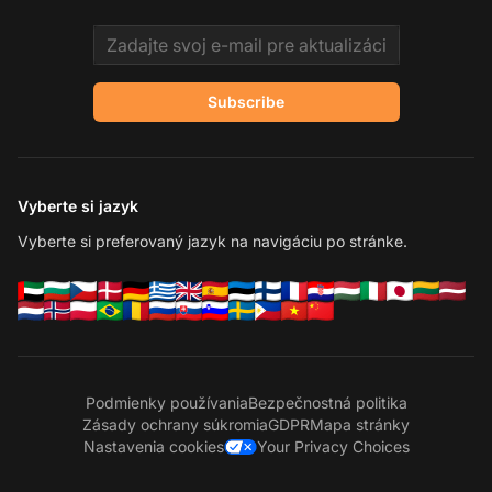
Email address
Subscribe
Vyberte si jazyk
Vyberte si preferovaný jazyk na navigáciu po stránke.
Podmienky používania
Bezpečnostná politika
Zásady ochrany súkromia
GDPR
Mapa stránky
Nastavenia cookies
Your Privacy Choices
Ko