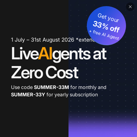
Get your
33% off
+ free AI Agent
1 July – 31st August 2026 *extended
Live
AI
gents at
Zero Cost
Use code
SUMMER-33M
for monthly and
SUMMER-33Y
for yearly subscription