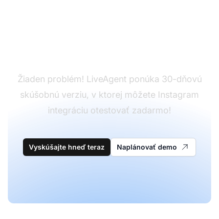
Ešte nemáte
LiveAgent?
Žiaden problém! LiveAgent ponúka 30-dňovú
skúšobnú verziu, v ktorej môžete Instagram
integráciu otestovať zadarmo!
Vyskúšajte hneď teraz
Naplánovať demo