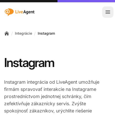
:site.title
Otv
/
/
Integrácie
Instagram
Home
Instagram
Instagram integrácia od LiveAgent umožňuje
firmám spravovať interakcie na Instagrame
prostredníctvom jednotnej schránky, čím
zefektívňuje zákaznícky servis. Zvýšte
spokojnosť zákazníkov, urýchlite riešenie