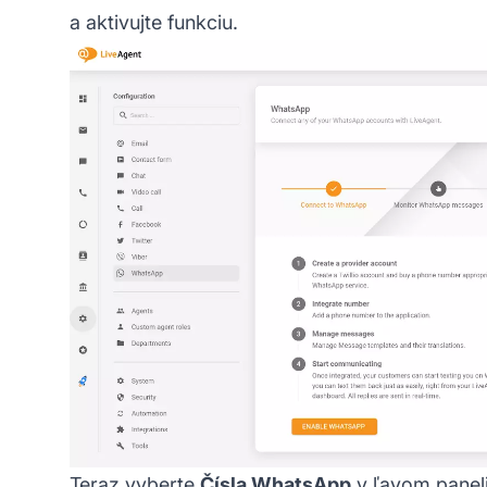
a aktivujte funkciu.
Teraz vyberte
Čísla WhatsApp
v ľavom panel