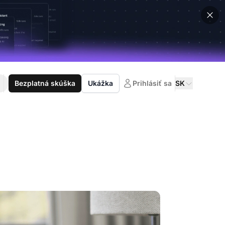
Bezplatná skúška
Ukážka
Prihlásiť sa
SK