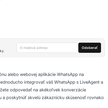
E-mailová adresa
Odoberať
ky.
ónu alebo webovej aplikácie WhatsApp na
jednoducho integrovať váš WhatsApp s LiveAgent a
ôžete odpovedať na akékoľvek konverzácie
u
a poskytnúť skvelú zákaznícku skúsenosť rovnako