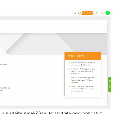
i a
pridajte nové číslo
. Poskytnite podrobnosti z