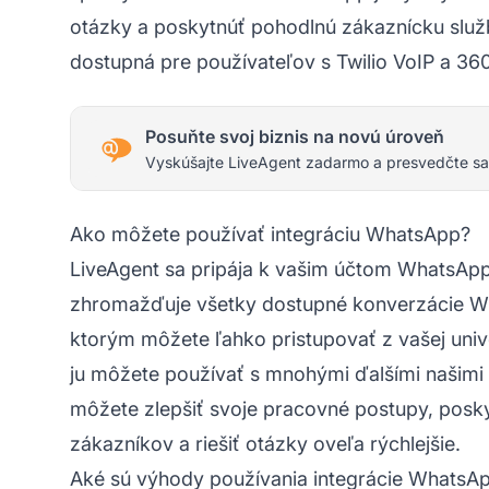
otázky a poskytnúť pohodlnú zákaznícku služb
dostupná pre používateľov s Twilio VoIP a 360
Posuňte svoj biznis na novú úroveň
Vyskúšajte LiveAgent zadarmo a presvedčte sa
Ako môžete používať integráciu WhatsApp?
LiveAgent sa pripája k vašim účtom WhatsApp 
zhromažďuje všetky dostupné konverzácie Wha
ktorým môžete ľahko pristupovať z vašej
uni
ju môžete používať s mnohými ďalšími našimi
môžete zlepšiť svoje pracovné postupy, posky
zákazníkov a riešiť otázky oveľa rýchlejšie.
Aké sú výhody používania integrácie WhatsA