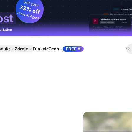
Get your
33% off
+ free AI Agent
ost
cription
odukt
Zdroje
Funkcie
Cenník
FREE AI