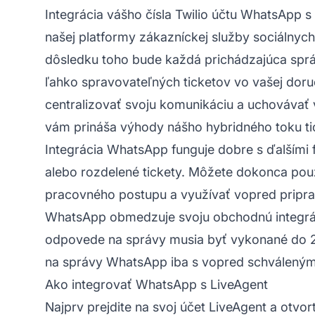
Integrácia vášho čísla Twilio účtu WhatsApp 
našej platformy zákazníckej služby sociálnyc
dôsledku toho bude každá prichádzajúca sp
ľahko spravovateľných ticketov vo vašej doruč
centralizovať svoju komunikáciu a uchovávať
vám prináša výhody nášho hybridného toku ti
Integrácia WhatsApp funguje dobre s ďalšími 
alebo rozdelené tickety. Môžete dokonca použ
pracovného postupu a využívať vopred pripra
WhatsApp obmedzuje svoju obchodnú integráci
odpovede na správy musia byť vykonané do 2
na správy WhatsApp iba s vopred schváleným
Ako integrovať WhatsApp s LiveAgent
Najprv prejdite na svoj účet LiveAgent a otvo