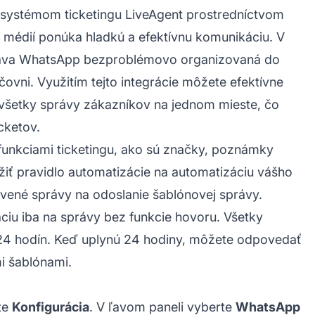
s systémom ticketingu LiveAgent prostredníctvom
h médií ponúka hladkú a efektívnu komunikáciu. V
ráva WhatsApp bezproblémovo organizovaná do
ovni. Využitím tejto integrácie môžete efektívne
 všetky správy zákazníkov na jednom mieste, čo
cketov.
funkciami ticketingu, ako sú značky, poznámky
iť pravidlo automatizácie na automatizáciu vášho
vené správy na odoslanie šablónovej správy.
u iba na správy bez funkcie hovoru. Všetky
4 hodín. Keď uplynú 24 hodiny, môžete odpovedať
i šablónami.
rte
Konfigurácia
. V ľavom paneli vyberte
WhatsApp