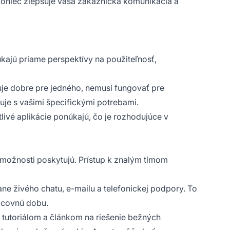
akoniec zlepšuje vaša zákaznícka komunikácia a
úkajú priame perspektívy na použiteľnosť,
nguje dobre pre jedného, nemusí fungovať pre
uje s vašimi špecifickými potrebami.
ivé aplikácie ponúkajú, čo je rozhodujúce v
é možnosti poskytujú. Prístup k znalým tímom
ne živého chatu, e-mailu a telefonickej podpory. To
racovnú dobu.
 tutoriálom a článkom na riešenie bežných