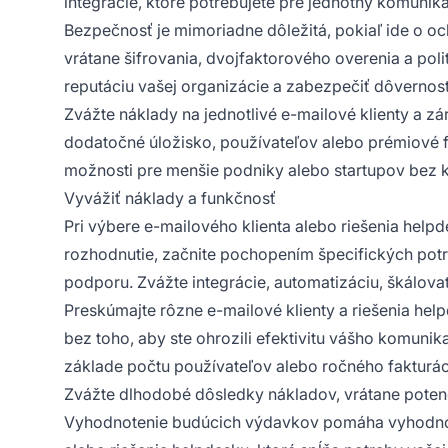
integrácie, ktoré potrebujete pre jednotný komunik
Bezpečnosť je mimoriadne dôležitá, pokiaľ ide o oc
vrátane šifrovania, dvojfaktorového overenia a po
reputáciu vašej organizácie a zabezpečiť dôvernosť
Zvážte náklady na jednotlivé e-mailové klienty a z
dodatočné úložisko, používateľov alebo prémiové fu
možnosti pre menšie podniky alebo startupov bez
Vyvážiť náklady a funkčnosť
Pri výbere e-mailového klienta alebo riešenia hel
rozhodnutie, začnite pochopením špecifických potri
podporu. Zvážte integrácie, automatizáciu, škálova
Preskúmajte rôzne e-mailové klienty a riešenia help
bez toho, aby ste ohrozili efektivitu vášho komuni
základe počtu používateľov alebo ročného fakturác
Zvážte dlhodobé dôsledky nákladov, vrátane potenci
Vyhodnotenie budúcich výdavkov pomáha vyhodnotiť