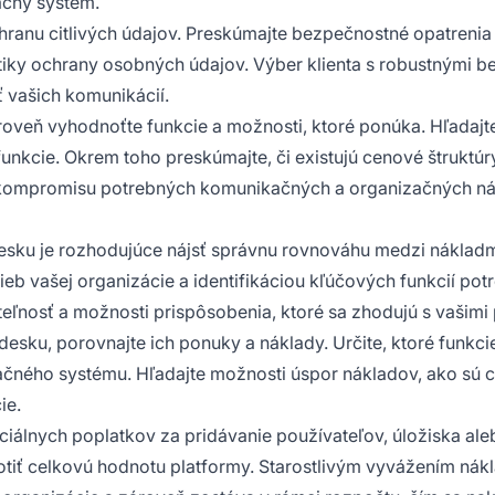
ačný systém.
hranu citlivých údajov. Preskúmajte bezpečnostné opatrenia
litiky ochrany osobných údajov. Výber klienta s robustným
 vašich komunikácií.
ároveň vyhodnoťte funkcie a možnosti, ktoré ponúka. Hľadajt
nkcie. Okrem toho preskúmajte, či existujú cenové štruktúr
 kompromisu potrebných komunikačných a organizačných nás
pdesku je rozhodujúce nájsť správnu rovnováhu medzi náklad
eb vašej organizácie a identifikáciou kľúčových funkcií po
teľnosť a možnosti prispôsobenia, ktoré sa zhodujú s vašim
desku, porovnajte ich ponuky a náklady. Určite, ktoré funkc
kačného systému. Hľadajte možnosti úspor nákladov, ako sú c
ie.
álnych poplatkov za pridávanie používateľov, úložiska aleb
 celkovú hodnotu platformy. Starostlivým vyvážením náklad