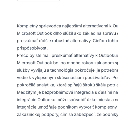
Kompletný sprievodca najlepšími alternatívami k O
Microsoft Outlook dlho slúžil ako základ na správu
preskúmať ďalšie robustné alternatívy. Cieľom tohto 
prispôsobivosť.
Prečo by ste mali preskúmať alternatívy k Outlooku
Microsoft Outlook bol po mnoho rokov základom spr
služby vyvíjajú a technológia pokročuje, je potrebn
vedie k vylepšeným skúsenostiam používateľov. Pos
pokročilá analytika, ktoré spĺňajú širokú škálu pot
Medzitým je bezproblémová integrácia s ďalšími ná
integrácie Outlooku môžu spôsobiť úzke miesta a n
integrácie umožňuje podnikom vytvoriť komplexný a 
zákazníckej podpory, čím sa zabezpečí, že podniky 