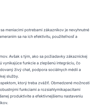
le sa meniacimi potrebami zákazníkov je nevyhnutné
ameraním sa na ich efektivitu, použiteľnosť a
ímov. Avšak s tým, ako sa požiadavky zákazníckej
ú vynikajúce funkcie a zlepšenú integráciu, čo
dovaný živý chat, podpora sociálnych médií a
kej služby.
 aspektom, ktorý treba zvážiť. Obmedzené možnosti
robustnými funkciami a rozsiahlymikapacitami
enej produktivite a efektívnejšiemu nastaveniu
íkov.