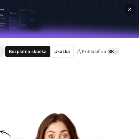
Bezplatná skúška
Ukážka
Prihlásiť sa
SK