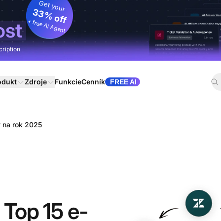
Get your
33% off
+ free AI Agent
ost
cription
odukt
Zdroje
Funkcie
Cenník
FREE AI
v na rok 2025
 Top 15 e-