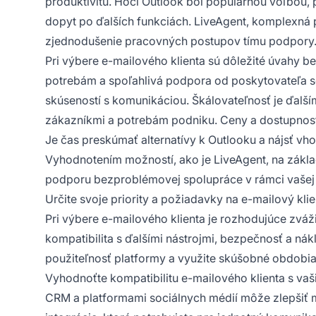
produktivitu. Hoci Outlook bol populárnou voľbou, 
dopyt po ďalších funkciách. LiveAgent, komplexná 
zjednodušenie pracovných postupov tímu podpory
Pri výbere e-mailového klienta sú dôležité úvahy b
potrebám a spoľahlivá podpora od poskytovateľa sof
skúseností s komunikáciou. Škálovateľnosť je ďalší
zákazníkmi a potrebám podniku. Ceny a dostupnosť,
Je čas preskúmať alternatívy k Outlooku a nájsť vh
Vyhodnotením možností, ako je LiveAgent, na základ
podporu bezproblémovej spolupráce v rámci vašej 
Určite svoje priority a požiadavky na e-mailový klie
Pri výbere e-mailového klienta je rozhodujúce zváži
kompatibilita s ďalšími nástrojmi, bezpečnosť a nákl
použiteľnosť platformy a využite skúšobné obdobia
Vyhodnoťte kompatibilitu e-mailového klienta s vaš
CRM a platformami sociálnych médií môže zlepšiť 