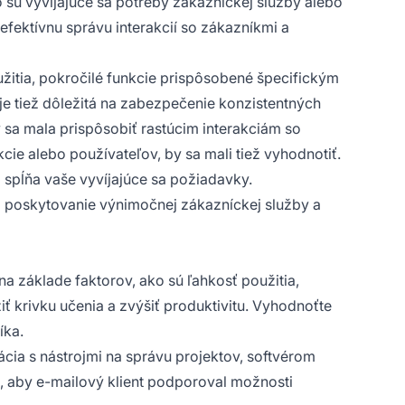
 sú vyvíjajúce sa potreby zákazníckej služby alebo
fektívnu správu interakcií so zákazníkmi a
užitia, pokročilé funkcie prispôsobené špecifickým
je tiež dôležitá na zabezpečenie konzistentných
y sa mala prispôsobiť rastúcim interakciám so
e alebo používateľov, by sa mali tiež vyhodnotiť.
 spĺňa vaše vyvíjajúce sa požiadavky.
na poskytovanie výnimočnej zákazníckej služby a
na základe faktorov, ako sú ľahkosť použitia,
iť krivku učenia a zvýšiť produktivitu. Vyhodnoťte
íka.
ácia s nástrojmi na správu projektov, softvérom
, aby e-mailový klient podporoval možnosti