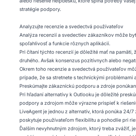
alebo riešenie helpdesku, ktoré spĺňa potreby vaše
stratégie podpory.
Analyzujte recenzie a svedectvá používateľov
Analýza recenzií a svedectiev zákazníkov môže byť 
spoľahlivosť a funkcie rôznych aplikácií.
Pri čítaní týchto recenzií je dôležité mať na pamät
druhého. Avšak konsenzus pozitívnych alebo negatí
Okrem toho recenzie a svedectvá používateľov môžu
prípade, že sa stretnete s technickými problémami
Preskúmajte zákazníckú podporu a zdroje ponúkan
Pri hľadaní alternatívy k Outlooku je dôležité pres
podpory a zdrojom môže výrazne prispieť k riešeni
LiveAgent je jednou z alternatív, ktorá ponúka 24/
poskytuje používateľom flexibilitu a pohodlie pri
Ďalším nevyhnutným zdrojom, ktorý treba zvážiť, j