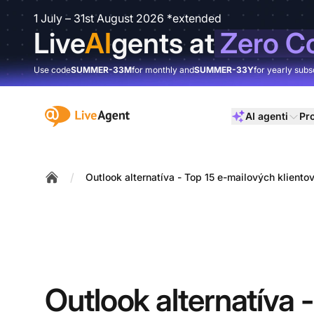
1 July – 31st August 2026 *extended
Live
AI
gents at
Zero C
Use code
SUMMER-33M
for monthly and
SUMMER-33Y
for yearly subs
:site.title
AI agenti
Pr
/
Outlook alternatíva - Top 15 e-mailových kliento
Home
Outlook alternatíva -