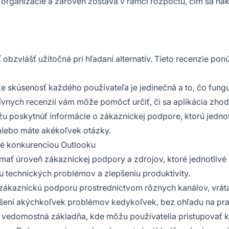
j organizácie a zároveň zostáva v rámci rozpočtu, čím sa n
obzvlášť užitočná pri hľadaní alternatív. Tieto recenzie pon
i, že skúsenosť každého používateľa je jedinečná a to, čo fu
vnych recenzií vám môže pomôcť určiť, či sa aplikácia zhod
 poskytnúť informácie o zákazníckej podpore, ktorú jednotl
 alebo máte akékoľvek otázky.
é konkurenciou Outlooku
kúmať úroveň zákazníckej podpory a zdrojov, ktoré jednotliv
u technických problémov a zlepšeniu produktivity.
7 zákazníckú podporu prostredníctvom rôznych kanálov, vráta
 riešení akýchkoľvek problémov kedykoľvek, bez ohľadu na p
e vedomostná základňa, kde môžu používatelia pristupovať k