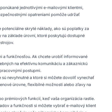
 ponúkané jednotlivými e-mailovými klientmi,
i bezpečnostnými opatreniami pomôže udržať
e potenciálne skryté náklady, ako sú poplatky za
y na základe úrovní, ktoré poskytujú dostupné
trojov.
mi a funkčnosťou. Ak chcete urobiť informované
trebných na efektívnu komunikáciu a zákazníckú
i pracovnými postupmi.
ie sú nevyhnutné a ktoré si môžete dovoliť vynechať
enové úrovne, flexibilné možnosti alebo zľavy na
o prémiových funkcií, keď vaša organizácia rastie.
ov a funkčnosti si môžete vybrať e-mailový klient