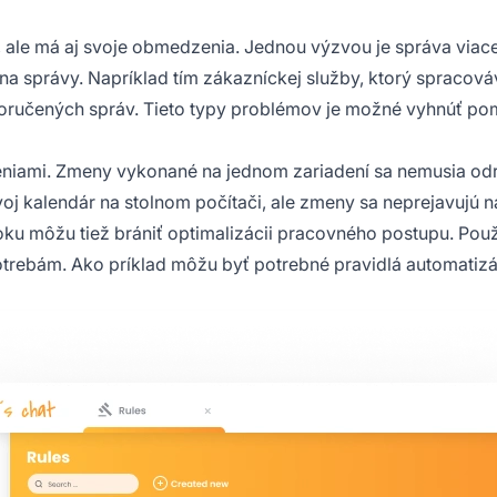
, ale má aj svoje obmedzenia. Jednou výzvou je správa viace
aní na správy. Napríklad tím zákazníckej služby, ktorý spraco
doručených správ. Tieto typy problémov je možné vyhnúť pom
eniami. Zmeny vykonané na jednom zariadení sa nemusia od
voj kalendár na stolnom počítači, ale zmeny sa neprejavujú 
u môžu tiež brániť optimalizácii pracovného postupu. Použ
otrebám. Ako príklad môžu byť potrebné pravidlá automatizác