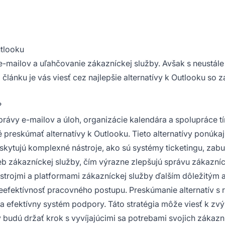
utlooku
 e-mailov a uľahčovanie zákazníckej služby. Avšak s neustá
článku je vás viesť cez najlepšie alternatívy k Outlooku so z
?
ávy e-mailov a úloh, organizácie kalendára a spolupráce t
é preskúmať alternatívy k Outlooku. Tieto alternatívy ponúkaj
kytujú komplexné nástroje, ako sú systémy ticketingu, zabu
rieb zákazníckej služby, čím výrazne zlepšujú správu zákazníc
strojmi a platformami zákazníckej služby ďalším dôležitým
eefektívnosť pracovného postupu. Preskúmanie alternatív s 
efektívny systém podpory. Táto stratégia môže viesť k zvýš
budú držať krok s vyvíjajúcimi sa potrebami svojich zákazn