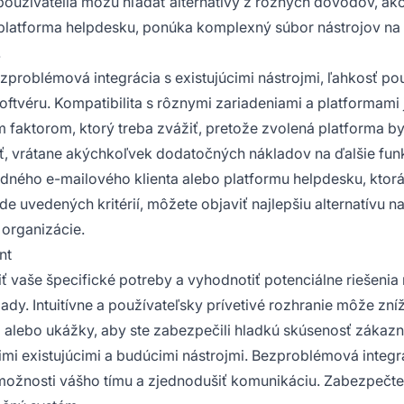
používatelia môžu hľadať alternatívy z rôznych dôvodov, ako
platforma helpdesku, ponúka komplexný súbor nástrojov na e
.
ezproblémová integrácia s existujúcimi nástrojmi, ľahkosť po
tvéru. Kompatibilita s rôznymi zariadeniami a platformami 
m faktorom, ktorý treba zvážiť, pretože zvolená platforma b
 vrátane akýchkoľvek dodatočných nákladov na ďalšie funkci
odného e-mailového klienta alebo platformu helpdesku, ktorá
e uvedených kritérií, môžete objaviť najlepšiu alternatívu 
organizácie.
nt
ť vaše špecifické potreby a vyhodnotiť potenciálne riešenia 
ady. Intuitívne a používateľsky prívetivé rozhranie môže zníž
 alebo ukážky, aby ste zabezpečili hladkú skúsenosť zákazn
imi existujúcimi a budúcimi nástrojmi. Bezproblémová integr
možnosti vášho tímu a zjednodušiť komunikáciu. Zabezpečte