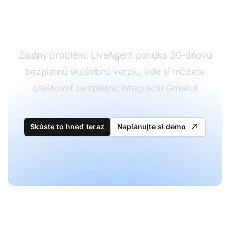
Ešte nemáte
LiveAgent?
Žiadny problém! LiveAgent ponúka 30-dňovú
bezplatnú skúšobnú verziu, kde si môžete
otestovať bezplatnú integráciu Gmailu!
Skúste to hneď teraz
Naplánujte si demo