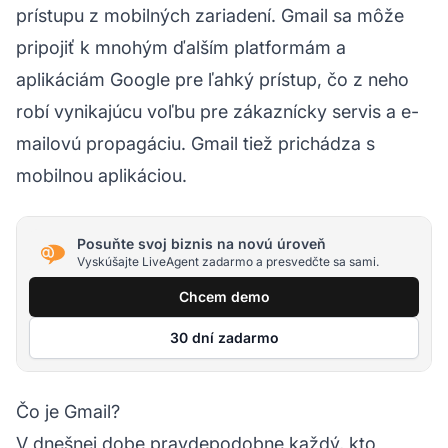
prístupu z mobilných zariadení. Gmail sa môže
pripojiť k mnohým ďalším platformám a
aplikáciám Google pre ľahký prístup, čo z neho
robí vynikajúcu voľbu pre zákaznícky servis a e-
mailovú propagáciu. Gmail tiež prichádza s
mobilnou aplikáciou.
Posuňte svoj biznis na novú úroveň
Vyskúšajte LiveAgent zadarmo a presvedčte sa sami.
Chcem demo
30 dní zadarmo
Čo je Gmail?
V dnešnej dobe pravdepodobne každý, kto