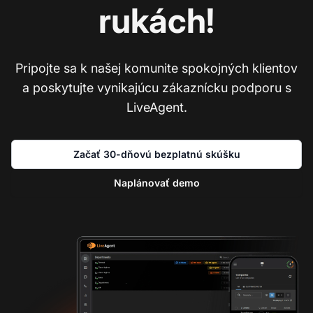
rukách!
Pripojte sa k našej komunite spokojných klientov
a poskytujte vynikajúcu zákaznícku podporu s
LiveAgent.
Začať 30-dňovú bezplatnú skúšku
Naplánovať demo