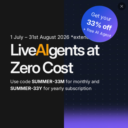
Get your
33% off
+ free AI Agent
1 July – 31st August 2026 *extended
Live
AI
gents at
Zero Cost
Use code
SUMMER-33M
for monthly and
SUMMER-33Y
for yearly subscription