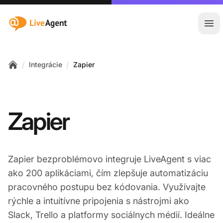
:site.title
Otv
/
/
Integrácie
Zapier
Home
Zapier
Zapier bezproblémovo integruje LiveAgent s viac
ako 200 aplikáciami, čím zlepšuje automatizáciu
pracovného postupu bez kódovania. Využívajte
rýchle a intuitívne pripojenia s nástrojmi ako
Slack, Trello a platformy sociálnych médií. Ideálne