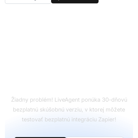
Ešte nemáte
LiveAgent?
Žiadny problém! LiveAgent ponúka 30-dňovú
bezplatnú skúšobnú verziu, v ktorej môžete
testovať bezplatnú integráciu Zapier!