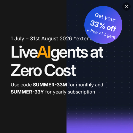
Get your
33% off
+ free AI Agent
1 July – 31st August 2026 *extended
Live
AI
gents at
Zero Cost
Use code
SUMMER-33M
for monthly and
SUMMER-33Y
for yearly subscription