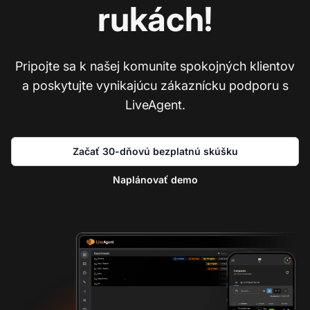
rukách!
Pripojte sa k našej komunite spokojných klientov
a poskytujte vynikajúcu zákaznícku podporu s
LiveAgent.
Začať 30-dňovú bezplatnú skúšku
Naplánovať demo