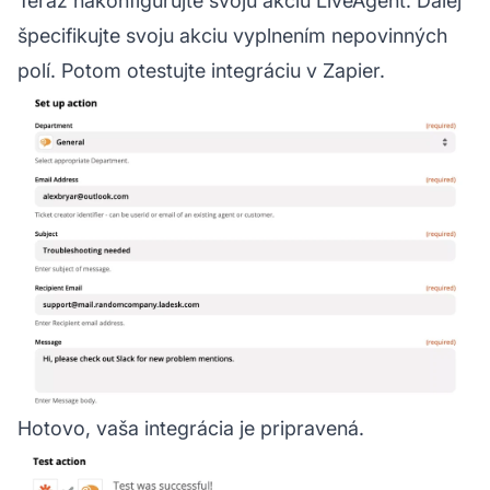
Teraz nakonfigurujte svoju akciu LiveAgent. Ďalej
špecifikujte svoju akciu vyplnením nepovinných
polí. Potom otestujte integráciu v Zapier.
Hotovo, vaša integrácia je pripravená.