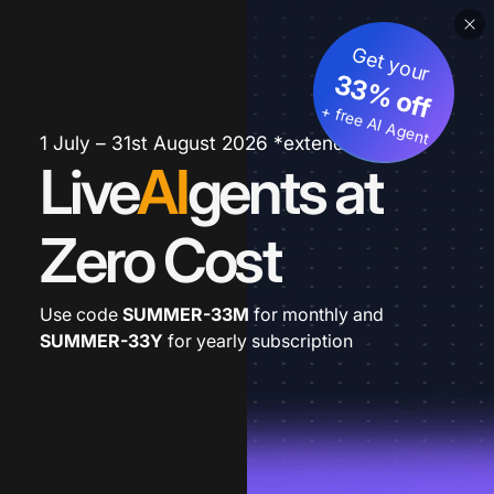
Get your
33% off
+ free AI Agent
1 July – 31st August 2026 *extended
Live
AI
gents at
Zero Cost
Use code
SUMMER-33M
for monthly and
SUMMER-33Y
for yearly subscription