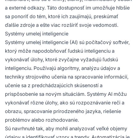
a externé odkazy. Táto dostupnosť im umožňuje hlbšie
sa ponoriť do tém, ktoré ich zaujímajú, preskúmať
ďalšie zdroje a ešte viac rozšíriť svoje vedomosti.
Systémy umelej inteligencie
Systémy umelej inteligencie (AI) sú počítačový softvér,
ktorý môže napodobňovať ľudskú inteligenciu a
vykonávať úlohy, ktoré zvyčajne vyžadujú ľudskú
inteligenciu. Používajú algoritmy, analýzu údajov a
techniky strojového učenia na spracovanie informácií,
učenie sa z predchádzajúcich skúseností a
prispôsobenie sa novým situáciám. Systémy AI môžu
vykonávať rôzne úlohy, ako sú rozpoznávanie reči a
obrazu, spracovanie prirodzeného jazyka, riešenie
problémov alebo rozhodovanie.
Sú navrhnuté tak, aby mohli analyzovať veľké objemy
údajov a identifikovať vzory a trendy. Automatizácia je