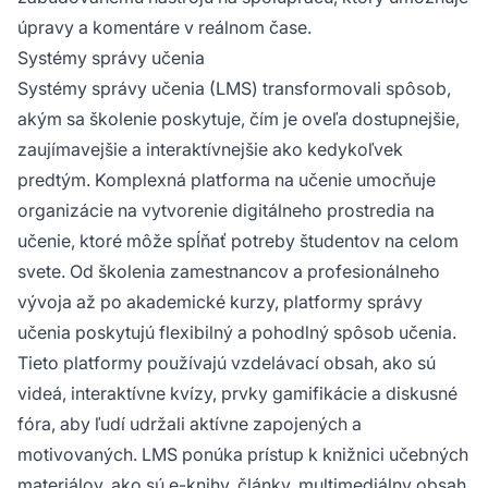
úpravy a komentáre v reálnom čase.
Systémy správy učenia
Systémy správy učenia (LMS) transformovali spôsob,
akým sa školenie poskytuje, čím je oveľa dostupnejšie,
zaujímavejšie a interaktívnejšie ako kedykoľvek
predtým. Komplexná platforma na učenie umocňuje
organizácie na vytvorenie digitálneho prostredia na
učenie, ktoré môže spĺňať potreby študentov na celom
svete. Od školenia zamestnancov a profesionálneho
vývoja až po akademické kurzy, platformy správy
učenia poskytujú flexibilný a pohodlný spôsob učenia.
Tieto platformy používajú vzdelávací obsah, ako sú
videá, interaktívne kvízy, prvky gamifikácie a diskusné
fóra, aby ľudí udržali aktívne zapojených a
motivovaných. LMS ponúka prístup k knižnici učebných
materiálov, ako sú e-knihy, články, multimediálny obsah