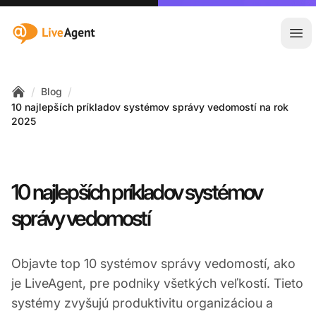
:site.title
Otv
/
/
Blog
Home
10 najlepších príkladov systémov správy vedomostí na rok
2025
10 najlepších príkladov systémov
správy vedomostí
Objavte top 10 systémov správy vedomostí, ako
je LiveAgent, pre podniky všetkých veľkostí. Tieto
systémy zvyšujú produktivitu organizáciou a