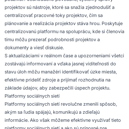
projektov sú nástroje, ktoré sa snažia zjednodušiť a
centralizovať pracovné toky projektov, čím sa
plánovanie a realizácia projektov stáva hrou. Poskytuje
centralizovanú platformu na spoluprácu, kde si členovia
tímu môžu prezerať podrobnosti projektov a
dokumenty a viesť diskusie.
S aktualizáciami v reálnom čase a upozorneniami všetci
zostávajú informovaní a vďaka jasnej viditeľnosti do
stavu úloh môžu manažéri identifikovať úzke miesta,
efektívne prideliť zdroje a prijímať rozhodnutia na
základe údajov, aby zabezpečili úspech projektu.
Platformy sociálnych sietí
Platformy sociálnych sietí revolučne zmenili spôsob,
akým sa ľudia spájajú, komunikujú a zdieľajú
informácie. Ako však môžeme efektívne využívať tieto
platformy sociálnych sietí a ako sú prínosné pre