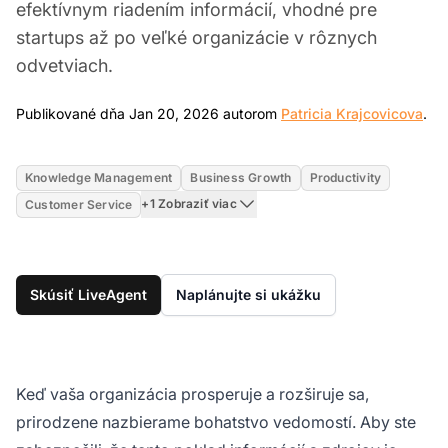
efektívnym riadením informácií, vhodné pre
startups až po veľké organizácie v rôznych
odvetviach.
Ja
Publikované dňa Jan 20, 2026 autorom
Patricia Krajcovicova
.
Knowledge Management
Business Growth
Productivity
+1 Zobraziť viac
Customer Service
Skúsiť LiveAgent
Naplánujte si ukážku
Keď vaša organizácia prosperuje a rozširuje sa,
prirodzene nazbierame bohatstvo vedomostí. Aby ste