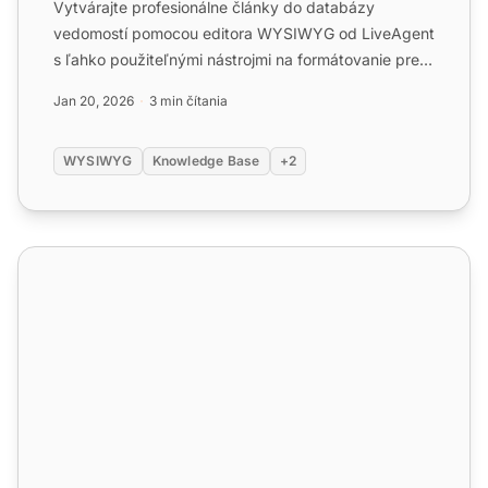
Vytvárajte profesionálne články do databázy
vedomostí pomocou editora WYSIWYG od LiveAgent
s ľahko použiteľnými nástrojmi na formátovanie pre
všetkých používate...
Jan 20, 2026
3 min čítania
WYSIWYG
Knowledge Base
+2
Funkcie e-mailovej marketingu