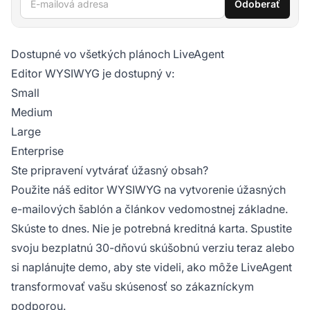
Odoberať
Dostupné vo všetkých plánoch LiveAgent
Editor WYSIWYG je dostupný v:
Small
Medium
Large
Enterprise
Ste pripravení vytvárať úžasný obsah?
Použite náš editor WYSIWYG na vytvorenie úžasných
e-mailových šablón a článkov vedomostnej základne.
Skúste to dnes. Nie je potrebná kreditná karta. Spustite
svoju
bezplatnú 30-dňovú skúšobnú verziu
teraz alebo
si naplánujte demo, aby ste videli, ako môže LiveAgent
transformovať vašu skúsenosť so zákazníckym
podporou.