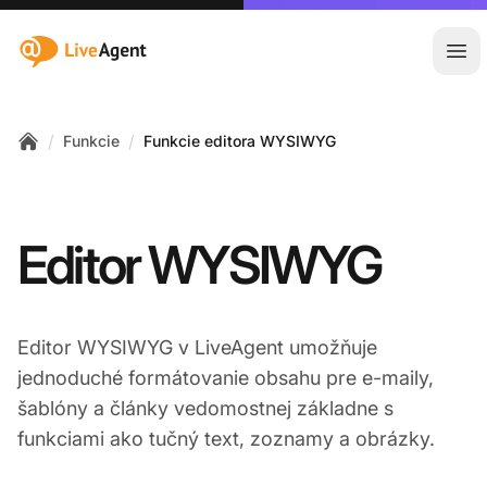
:site.title
Otv
/
/
Funkcie
Funkcie editora WYSIWYG
Home
Editor WYSIWYG
Editor WYSIWYG v LiveAgent umožňuje
jednoduché formátovanie obsahu pre e-maily,
šablóny a články vedomostnej základne s
funkciami ako tučný text, zoznamy a obrázky.