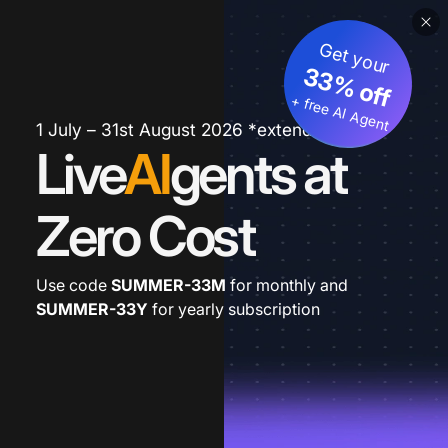
Get your
33% off
+ free AI Agent
1 July – 31st August 2026 *extended
Live
AI
gents at
Zero Cost
Use code
SUMMER-33M
for monthly and
SUMMER-33Y
for yearly subscription