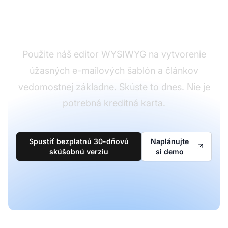
Vytvárajte úžasné
šablóny a články
Použite náš editor WYSIWYG na vytvorenie
úžasných e-mailových šablón a článkov
vedomostnej základne. Skúste to dnes. Nie je
potrebná kreditná karta.
Spustiť bezplatnú 30-dňovú
Naplánujte
skúšobnú verziu
si demo