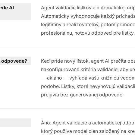
ede AI
Agent validácie lístkov a automatickej od
Automaticky vyhodnocuje každý prichádzajú
legitímny a realizovateľný, potom pomoco
profesionálnu, hotovú odpoveď pre lístky,
ej odpovede?
Keď príde nový lístok, agent AI prečíta o
nakonfigurované kritériá validácie, aby ur
— ak áno — vyhľadá vašu knižnicu vedomo
podobe. Lístky, ktoré nevyhovujú validáci
prejavia bez generovanej odpovede.
Áno. Agent validácie a automatickej odpo
ktorý používa model cien založený na kred