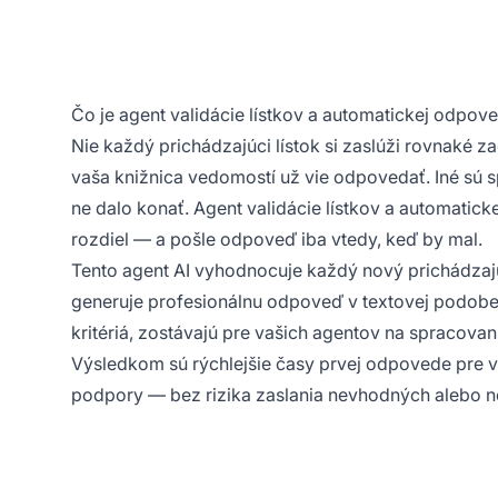
Čo je agent validácie lístkov a automatickej odpov
Nie každý prichádzajúci lístok si zaslúži rovnaké 
vaša knižnica vedomostí už vie odpovedať. Iné sú sp
ne dalo konať. Agent validácie lístkov a automati
rozdiel — a pošle odpoveď iba vtedy, keď by mal.
Tento agent AI vyhodnocuje každý nový prichádzajúci
generuje profesionálnu odpoveď v textovej podobe pre
kritériá, zostávajú pre vašich agentov na spracova
Výsledkom sú rýchlejšie časy prvej odpovede pre va
podpory — bez rizika zaslania nevhodných alebo 