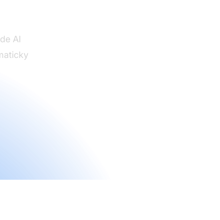
ede AI
maticky