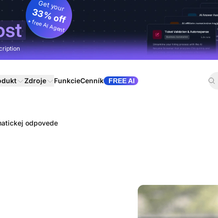
Get your
33% off
+ free AI Agent
ost
cription
odukt
Zdroje
Funkcie
Cenník
FREE AI
omatickej odpovede