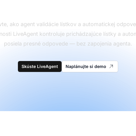
zníženia kvality
te, ako agent validácie lístkov a automatickej odpov
nosti LiveAgent kontroluje prichádzajúce lístky a auto
posiela presné odpovede — bez zapojenia agenta.
Skúste LiveAgent
Naplánujte si demo