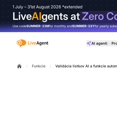
1 July – 31st August 2026 *extended
Live
AI
gents at
Zero C
Use code
SUMMER-33M
for monthly and
SUMMER-33Y
for yearly subs
:site.title
AI agenti
Pr
/
/
Funkcie
Validácia lístkov AI a funkcie aut
Home