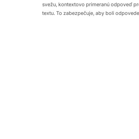
svežu, kontextovo primeranú odpoveď pre
textu. To zabezpečuje, aby boli odpovede
ovedajte rýchlejšie