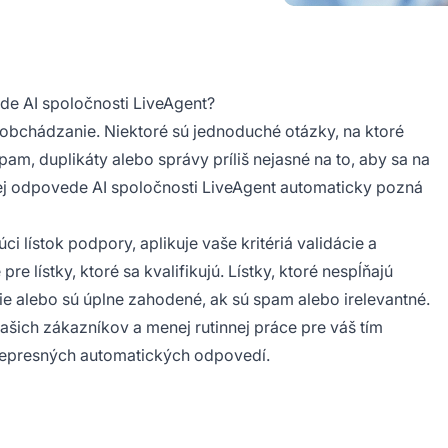
ede AI spoločnosti LiveAgent?
zaobchádzanie. Niektoré sú jednoduché otázky, na ktoré
am, duplikáty alebo správy príliš nejasné na to, aby sa na
ckej odpovede AI spoločnosti LiveAgent automaticky pozná
 lístok podpory, aplikuje vaše kritériá validácie a
 lístky, ktoré sa kvalifikujú. Lístky, ktoré nespĺňajú
nie alebo sú úplne zahodené, ak sú spam alebo irelevantné.
šich zákazníkov a menej rutinnej práce pre váš tím
nepresných automatických odpovedí.