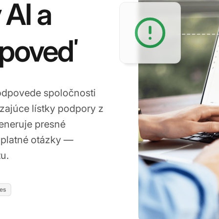
 AI a
dpoveď
 odpovede spoločnosti
zajúce lístky podpory z
generuje presné
platné otázky —
u.
res