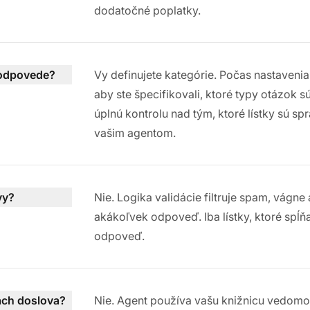
dodatočné poplatky.
 odpovede?
Vy definujete kategórie. Počas nastavenia 
aby ste špecifikovali, ktoré typy otázok
úplnú kontrolu nad tým, ktoré lístky sú 
vašim agentom.
vy?
Nie. Logika validácie filtruje spam, vágn
akákoľvek odpoveď. Iba lístky, ktoré spĺň
odpoveď.
ach doslova?
Nie. Agent používa vašu knižnicu vedomos