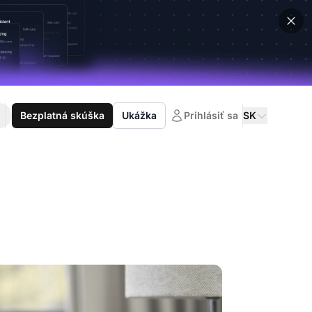
Bezplatná skúška
Ukážka
Prihlásiť sa
SK