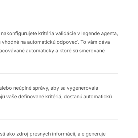
nakonfigurujete kritériá validácie v legende agenta,
 sú vhodné na automatickú odpoveď. To vám dáva
spracovávané automaticky a ktoré sú smerované
e alebo neúplné správy, aby sa vygenerovala
ajú vaše definované kritériá, dostanú automatickú
tí ako zdroj presných informácií, ale generuje