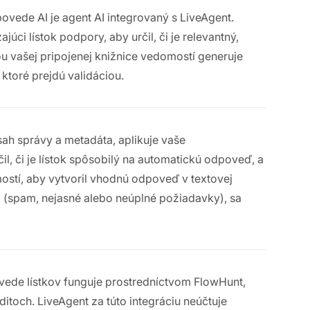
povede AI je agent AI integrovaný s LiveAgent.
ci lístok podpory, aby určil, či je relevantný,
u vašej pripojenej knižnice vedomostí generuje
 ktoré prejdú validáciou.
bsah správy a metadáta, aplikuje vaše
čil, či je lístok spôsobilý na automatickú odpoveď, a
stí, aby vytvoril vhodnú odpoveď v textovej
i (spam, nejasné alebo neúplné požiadavky), sa
vede lístkov funguje prostredníctvom FlowHunt,
itoch. LiveAgent za túto integráciu neúčtuje