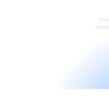
Objav
spoloč