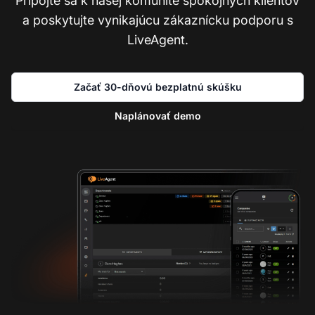
Pripojte sa k našej komunite spokojných klientov
a poskytujte vynikajúcu zákaznícku podporu s
LiveAgent.
Začať 30-dňovú bezplatnú skúšku
Naplánovať demo