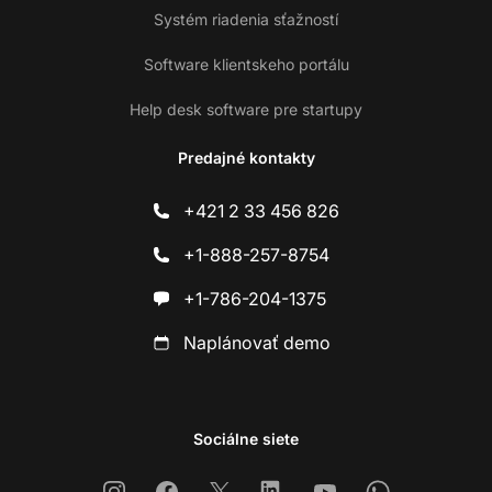
Systém riadenia sťažností
Software klientskeho portálu
Help desk software pre startupy
Predajné kontakty
+421 2 33 456 826
+1-888-257-8754
+1-786-204-1375
Naplánovať demo
Sociálne siete
Instagram
Facebook
X
Linkedin
Youtube
Whatsapp