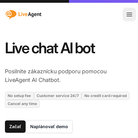
:site.title
Otv
Live chat AI bot
Posilnite zákaznícku podporu pomocou
LiveAgent AI Chatbot.
No setup fee
Customer service 24/7
No credit card required
Cancel any time
Začať
Naplánovať demo