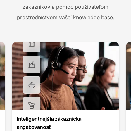
zákazníkov a pomoc používateľom
prostredníctvom vašej knowledge base.
Bezproblémová integrácia
Pridajte AI live chat pre webovú stránku za minúty