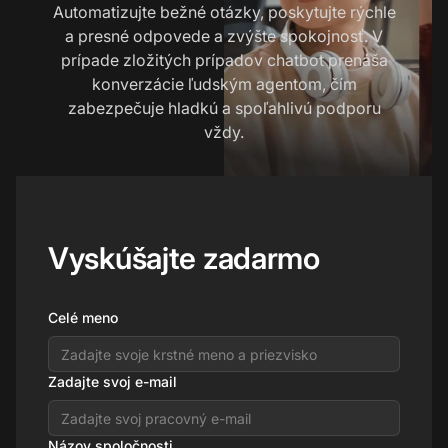
Automatizujte bežné otázky, poskytujte rýchle
a presné odpovede a zvýšte spokojnosť. V
prípade zložitých prípadov chatbot prenáša
konverzácie ľudským agentom, čím
zabezpečuje hladkú a spoľahlivú podporu
vždy.
Vyskúšajte zadarmo
Celé meno
Zadajte svoj e-mail
Názov spoločnosti