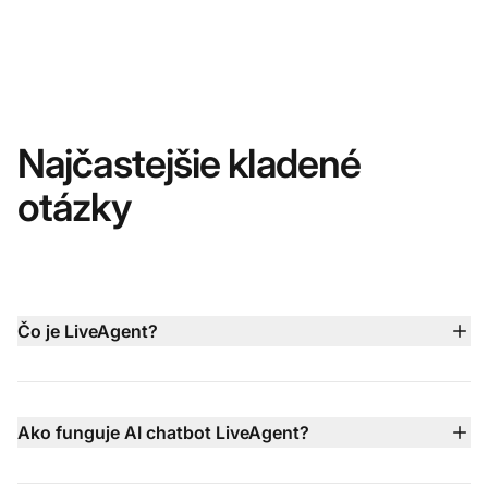
Najčastejšie kladené
otázky
Čo je LiveAgent?
LiveAgent je komplexná platforma zákazníckeho
servisu, ktorá v jednom ovládacom paneli kombinuje
živý chat, AI chatbota, e-mailové tikety, integrované call
Ako funguje AI chatbot LiveAgent?
centrum, podporu v sociálnych médiách a správu
AI chatbot LiveAgent funguje 24/7 vo viac ako 100
znalostnej bázy, aby pomáhala tímom poskytovať