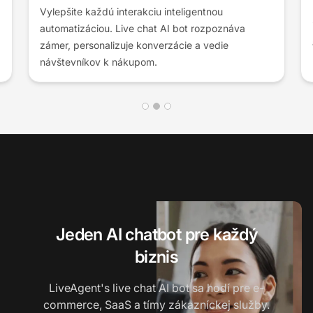
bez kódovania. LiveAgent's AI chatbot sa
integruje na celej vašej stránke a podporuje viac
ako 100 jazykov.
Jeden AI chatbot pre každý
biznis
LiveAgent's live chat AI bot sa hodí pre e-
commerce, SaaS a tímy zákazníckej služby.