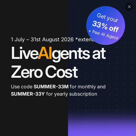
Get your
33% off
+ free AI Agent
1 July – 31st August 2026 *extended
Live
AI
gents at
Zero Cost
Use code
SUMMER-33M
for monthly and
SUMMER-33Y
for yearly subscription