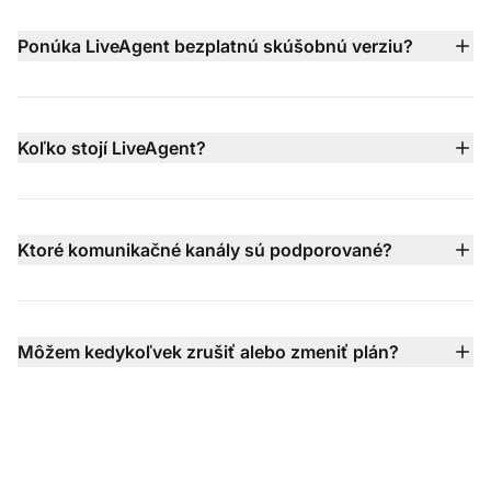
jazykoch a využíva vašu znalostná bázu, obsah webu a
rýchlejšiu a inteligentnejšiu podporu.
dokumenty na okamžité odpovedanie na bežné otázky.
Ponúka LiveAgent bezplatnú skúšobnú verziu?
Keď sú problémy zložitejšie, odovzdá konverzáciu
Áno — LiveAgent ponúka 30-dňovú bezplatnú
vašim ľudským agentom s plným kontextom.
skúšobnú verziu bez kreditnej karty, ktorá vám umožní
vyskúšať všetky funkcie pred rozhodnutím o platenom
Koľko stojí LiveAgent?
pláne.
Ceny LiveAgent začínajú od 15 $ za agenta/mesiac
(fakturované ročne) s dostupnými viacerými úrovňami,
vrátane plánov Small, Medium, Large a Enterprise —
Ktoré komunikačné kanály sú podporované?
každý pridáva pokročilejšie funkcie, ako je call
LiveAgent podporuje e-mail, živý chat, telefón
centrum, integrácia sociálnych kanálov, SLA a
(prostredníctvom integrovaného call centra), Facebook,
vyhradená podpora.
X, Instagram, WhatsApp, Viber, kontaktné formuláre
Môžem kedykoľvek zrušiť alebo zmeniť plán?
Telegram, znalostná bázu a ďalšie — všetko zjednotené
Samozrejme — plán môžete kedykoľvek upgradovať,
v jednej schránke, aby ste nikdy nezmeškali žiadnu
downgradovať alebo zrušiť bez zmlúv, bez poplatkov
konverzáciu.
za nastavenie a s flexibilnými možnosťami fakturácie.