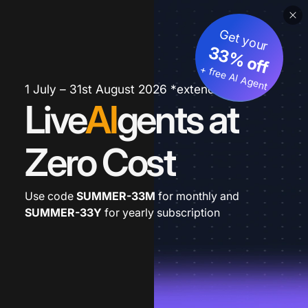
Get your
33% off
+ free AI Agent
1 July – 31st August 2026 *extended
Live
AI
gents at
Zero Cost
Use code
SUMMER-33M
for monthly and
SUMMER-33Y
for yearly subscription