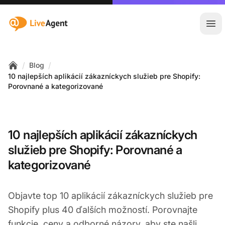
:site.title
Otv
/
/
Blog
Home
10 najlepších aplikácií zákazníckych služieb pre Shopify:
Porovnané a kategorizované
10 najlepších aplikácií zákazníckych
služieb pre Shopify: Porovnané a
kategorizované
Objavte top 10 aplikácií zákazníckych služieb pre
Shopify plus 40 ďalších možností. Porovnajte
funkcie, ceny a odborné názory, aby ste našli