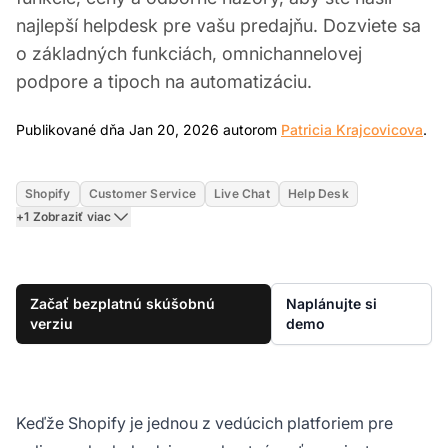
najlepší helpdesk pre vašu predajňu. Dozviete sa
o základných funkciách, omnichannelovej
podpore a tipoch na automatizáciu.
Ja
Publikované dňa Jan 20, 2026 autorom
Patricia Krajcovicova
.
Shopify
Customer Service
Live Chat
Help Desk
+1 Zobraziť viac
Začať bezplatnú skúšobnú
Naplánujte si
verziu
demo
Keďže Shopify je jednou z vedúcich platforiem pre