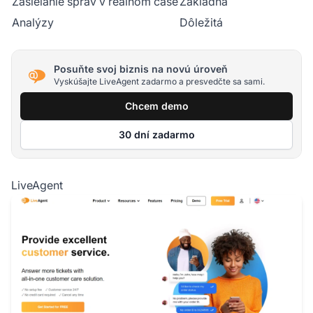
Zasielanie správ v reálnom čase
Základná
Analýzy
Dôležitá
Posuňte svoj biznis na novú úroveň
Vyskúšajte LiveAgent zadarmo a presvedčte sa sami.
Chcem demo
30 dní zadarmo
LiveAgent