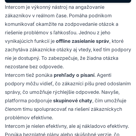
Intercom je výkonný nástroj na angažovanie
zákazníkov v reálnom čase. Pomáha podnikom
komunikovať okamžite na zodpovedanie otázok a
riešenie problémov s ľahkosťou. Jednou z jeho
vynikajúcich funkcií je
offline zasielanie správ
, ktoré
zachytáva zákaznícke otázky aj vtedy, keď tím podpory
nie je dostupný. To zabezpečuje, že žiadna otázka
nezostane bez odpovede.
Intercom tiež ponúka
prehľady o písaní
. Agenti
podpory môžu vidieť, čo zákazníci píšu pred odoslaním
správy, čo umožňuje rýchlejšie odpovede. Navyše,
platforma podporuje
skupinové chaty
, čím umožňuje
členom tímu spolupracovať na riešení zákazníckych
problémov efektívne.
Intercom je nielen efektívny, ale aj nákladovo efektívny.
Ponúka bezplatné plány alebo skúšobné verzie, čo