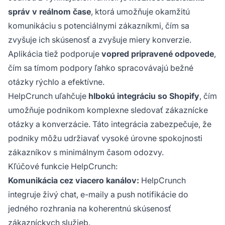
správ v reálnom čase
, ktorá umožňuje okamžitú
komunikáciu s potenciálnymi zákazníkmi, čím sa
zvyšuje ich skúsenosť a zvyšuje miery konverzie.
Aplikácia tiež podporuje
vopred pripravené odpovede
,
čím sa tímom podpory ľahko spracovávajú bežné
otázky rýchlo a efektívne.
HelpCrunch uľahčuje
hlbokú integráciu so Shopify
, čím
umožňuje podnikom komplexne sledovať zákaznícke
otázky a konverzácie. Táto integrácia zabezpečuje, že
podniky môžu udržiavať vysoké úrovne spokojnosti
zákazníkov s minimálnym časom odozvy.
Kľúčové funkcie HelpCrunch:
Komunikácia cez viacero kanálov:
HelpCrunch
integruje živý chat, e-maily a push notifikácie do
jedného rozhrania na koherentnú skúsenosť
zákazníckych služieb.