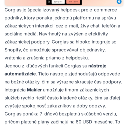
Gorgias je špecializovaný helpdesk pre e-commerce
podniky, ktorý ponúka jednotnú platformu na správu
zákazníckych interakcií cez e-mail, živý chat, telefón a
sociálne médiá. Navrhnutý na zvýšenie efektivity
zákazníckej podpory, Gorgias sa hlboko integruje so
Shopify, čo umožňuje spracovávať objednávky,
vrátenia a zrušenia priamo z helpdesku.
Jednou z kľúčových funkcií Gorgias sú
nástroje
automatizácie
. Tieto nástroje zjednodušujú odpovede
na bežné otázky, čím sa výrazne skracuje čas podpory.
Integrácia
Makier
umožňuje tímom zákazníckych
služieb rýchlo riešiť často kladené otázky, čím sa ďalej
zvyšuje spokojnosť zákazníkov a doby odozvy.
Gorgias ponúka 7-dňovú bezplatnú skúšobnú verziu,
pričom platené plány začínajú na 60 USD mesačne. To