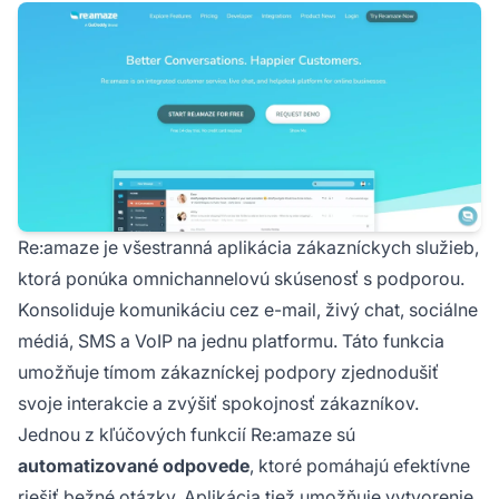
Re:amaze je všestranná aplikácia zákazníckych služieb,
ktorá ponúka omnichannelovú skúsenosť s podporou.
Konsoliduje komunikáciu cez e-mail, živý chat, sociálne
médiá, SMS a VoIP na jednu platformu. Táto funkcia
umožňuje tímom zákazníckej podpory zjednodušiť
svoje interakcie a zvýšiť spokojnosť zákazníkov.
Jednou z kľúčových funkcií Re:amaze sú
automatizované odpovede
, ktoré pomáhajú efektívne
riešiť bežné otázky. Aplikácia tiež umožňuje vytvorenie