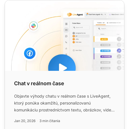
Chat v reálnom čase
Chat v reálnom čase
Objavte výhody chatu v reálnom čase s LiveAgent,
ktorý ponúka okamžitú, personalizovanú
komunikáciu prostredníctvom textu, obrázkov, videí
a zvuku. Zvýšte spoko...
Jan 20, 2026
3 min čítania