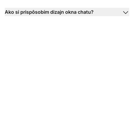
Ako si prispôsobím dizajn okna chatu?
Transformujte vašu
skúsenosť so
zákazníckym podporou