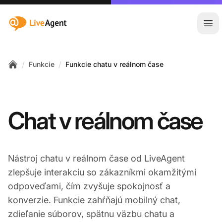
:site.title
Otv
/
/
Funkcie
Funkcie chatu v reálnom čase
Home
Chat v reálnom čase
Nástroj chatu v reálnom čase od LiveAgent
zlepšuje interakciu so zákazníkmi okamžitými
odpoveďami, čím zvyšuje spokojnosť a
konverzie. Funkcie zahŕňajú mobilný chat,
zdieľanie súborov, spätnu väzbu chatu a