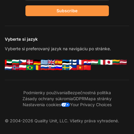
Subscribe
Vyberte si jazyk
Vyberte si preferovaný jazyk na navigáciu po stránke.
Podmienky používania
Bezpečnostná politika
Zásady ochrany súkromia
GDPR
Mapa stránky
Nastavenia cookies
Your Privacy Choices
© 2004-2026 Quality Unit, LLC. Všetky práva vyhradené.
Ko