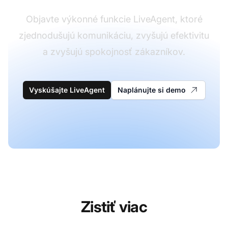
Objavte výkonné funkcie LiveAgent, ktoré
zjednodušujú komunikáciu, zvyšujú efektivitu
a zvyšujú spokojnosť zákazníkov.
Vyskúšajte LiveAgent
Naplánujte si demo
Zistiť viac