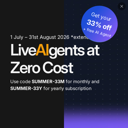
Get your
33% off
+ free AI Agent
1 July – 31st August 2026 *extended
Live
AI
gents at
Zero Cost
Use code
SUMMER-33M
for monthly and
SUMMER-33Y
for yearly subscription