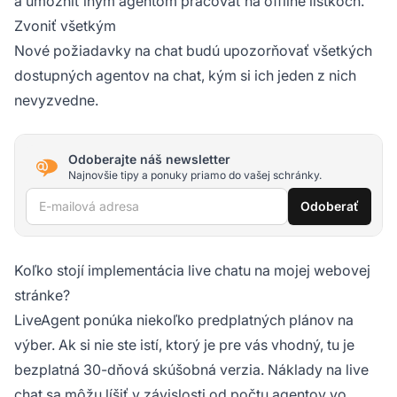
a umožniť iným agentom pracovať na offline lístkoch.
Zvoniť všetkým
Nové požiadavky na chat budú upozorňovať všetkých
dostupných agentov na chat, kým si ich jeden z nich
nevyzvedne.
Odoberajte náš newsletter
Najnovšie tipy a ponuky priamo do vašej schránky.
E-mailová adresa
Odoberať
Koľko stojí implementácia live chatu na mojej webovej
stránke?
LiveAgent ponúka niekoľko predplatných plánov na
výber. Ak si nie ste istí, ktorý je pre vás vhodný, tu je
bezplatná 30-dňová skúšobná verzia. Náklady na live
chat sa môžu líšiť v závislosti od počtu agentov vo