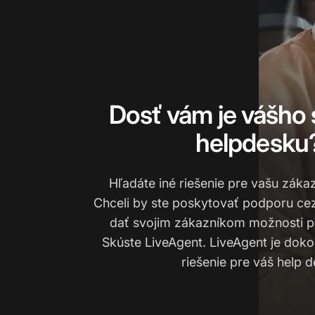
Dosť vám je vášho
helpdesku
Hľadáte iné riešenie pre vašu zák
Chceli by ste poskytovať podporu cez
dať svojim zákazníkom možnosti pr
Skúste LiveAgent. LiveAgent je dok
riešenie pre váš help d