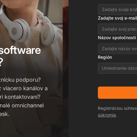
Zadajte svoj e-mai
Názov spoločnosti
 software
Región
?
Umiestnenie dáto
aznícku podporu?
 viacero kanálov a
i kontaktovaní?
onalé omnichannel
Registráciou súhla
esk.
súkromia
.