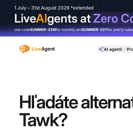
1 July – 31st August 2026 *extended
Live
AI
gents at
Zero C
Use code
SUMMER-33M
for monthly and
SUMMER-33Y
for yearly subs
:site.title
AI agenti
Pr
Hľadáte alterna
Tawk?