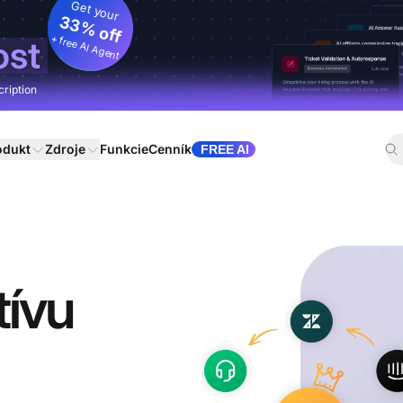
Get your
33% off
+ free AI Agent
ost
cription
odukt
Zdroje
Funkcie
Cenník
FREE AI
tívu