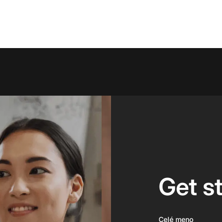
Get s
Celé meno