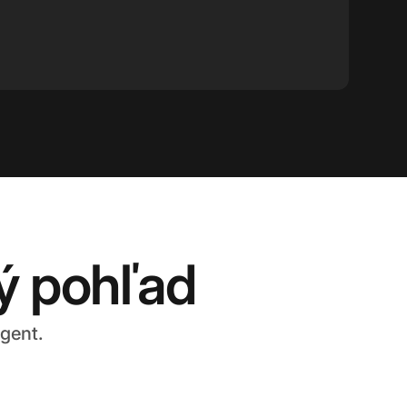
ý pohľad
gent.