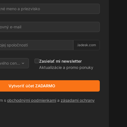
l
.ladesk.com
Zasielať mi newsletter
vého centra
Aktualizácie a promo ponuky
Vytvoriť účet ZADARMO
sm s
obchodnými podmienkami
a
zásadami ochrany