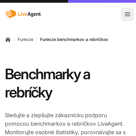
:site.title
Otv
/
/
Funkcie
Funkcie benchmarkov a rebríčkov
Home
Benchmarky a
rebríčky
Sledujte a zlepšujte zákaznícku podporu
pomocou benchmarkov a rebríčkov LiveAgent.
Monitorujte osobné štatistiky, porovnávajte sa s