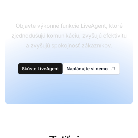
zákazníckou podporou
Objavte výkonné funkcie LiveAgent, ktoré
zjednodušujú komunikáciu, zvyšujú efektivitu
a zvyšujú spokojnosť zákazníkov.
Skúste LiveAgent
Naplánujte si demo