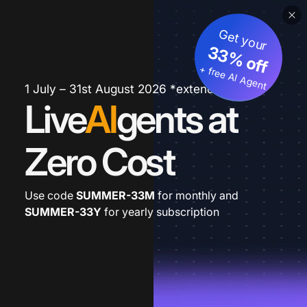
Get your
33% off
+ free AI Agent
1 July – 31st August 2026 *extended
Live
AI
gents at
Zero Cost
Use code
SUMMER-33M
for monthly and
SUMMER-33Y
for yearly subscription