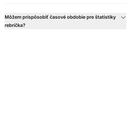
Môžem prispôsobiť časové obdobie pre štatistiky
rebríčka?
Transformujte vašu
skúsenosť so