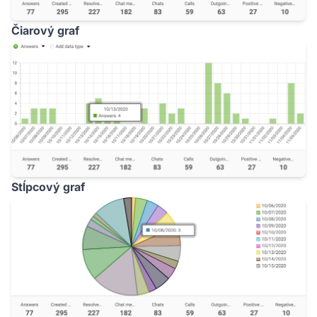
Čiarový graf
Stĺpcový graf