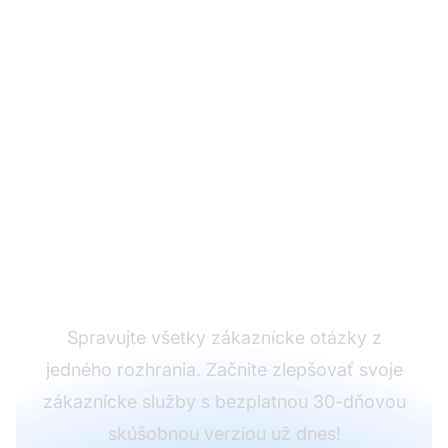
Vyniknite pred
konkurenciou silnou
kultúrou zákazníckych
služieb
Spravujte všetky zákaznícke otázky z
jedného rozhrania. Začnite zlepšovať svoje
zákaznícke služby s bezplatnou 30-dňovou
skúšobnou verziou už dnes!