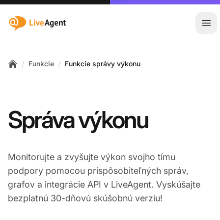
:site.title
Otv
/
/
Funkcie
Funkcie správy výkonu
Home
Správa výkonu
Monitorujte a zvyšujte výkon svojho tímu
podpory pomocou prispôsobiteľných správ,
grafov a integrácie API v LiveAgent. Vyskúšajte
bezplatnú 30-dňovú skúšobnú verziu!