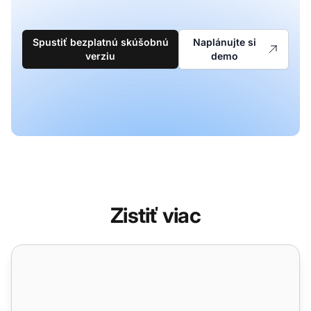
Spustiť bezplatnú skúšobnú
Naplánujte si
verziu
demo
Zistiť viac
Funkcie benchmarkov a rebríčkov