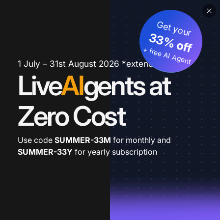
Get your
33% off
+ free AI Agent
1 July – 31st August 2026 *extended
Live
AI
gents at
Zero Cost
Use code
SUMMER-33M
for monthly and
SUMMER-33Y
for yearly subscription