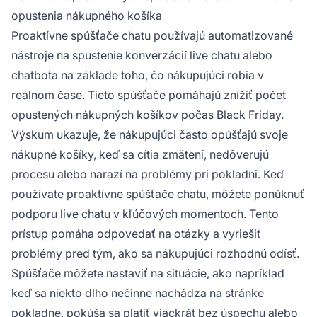
opustenia nákupného košíka
Proaktívne spúšťače chatu používajú automatizované
nástroje na spustenie konverzácií live chatu alebo
chatbota na základe toho, čo nákupujúci robia v
reálnom čase. Tieto spúšťače pomáhajú znížiť počet
opustených nákupných košíkov počas Black Friday.
Výskum ukazuje, že nákupujúci často opúšťajú svoje
nákupné košíky, keď sa cítia zmätení, nedôverujú
procesu alebo narazí na problémy pri pokladni. Keď
používate proaktívne spúšťače chatu, môžete ponúknuť
podporu live chatu v kľúčových momentoch. Tento
prístup pomáha odpovedať na otázky a vyriešiť
problémy pred tým, ako sa nákupujúci rozhodnú odísť.
Spúšťače môžete nastaviť na situácie, ako napríklad
keď sa niekto dlho nečinne nachádza na stránke
pokladne, pokúša sa platiť viackrát bez úspechu alebo