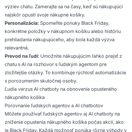
výziev chatu. Zamerajte sa na časy, keď sú nákupujúci
najskôr opustí svoje nákupné košíky.
Personalizácia:
Spomeňte ponuky Black Friday,
konkrétne položky v nákupnom košíku alebo históriu
prehliadania nákupujúceho, aby bola každá výzva
relevantná.
Prevod na ľudí:
Umožnite nákupujúcim ľahko prejsť z
chatu s AI na rozhovor s ľudským agentom pre
zložitejšie otázky. To kombinuje rýchlosť automatizácie
s porozumením skutočnej osoby.
Ľudia verzus AI chatboty na obnovenie opusteného
nákupného košíka
Porovnanie ľudských agentov a AI chatbotov
Môžete používať ľudských agentov aj AI chatboty na
zníženie opustenia nákupného košíka počas akcií, ako
je Black Friday. Každá možnosť ponúka rôzne výhody v