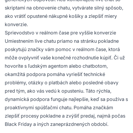
skriptami na obnovenie chatu, vytvárate silný spôsob,
ako vrátiť opustené nákupné košíky a zlepšiť miery
konverzie.
Sprievodstvo v reálnom čase pre vyššie konverzie
Umiestnením live chatu priamo na stránku pokladne
poskytujú značky vám pomoc v reálnom čase, ktorá
môže ovplyvniť vaše konečné rozhodnutie kúpiť. Či už
hovoríte s ľudským agentom alebo chatbotom,
okamžitá podpora pomáha vyriešiť technické
problémy, otázky o platbách alebo posledné obavy
pred tým, ako vás vedú k opusteniu. Táto rýchla,
dynamická podpora funguje najlepšie, keď sa používa s
proaktívnymi spúšťačmi chatu. Pomáha značkám
zlepšiť procesy pokladne a zvýšiť predaj, najmä počas
Black Friday a iných zaneprázdnených období.