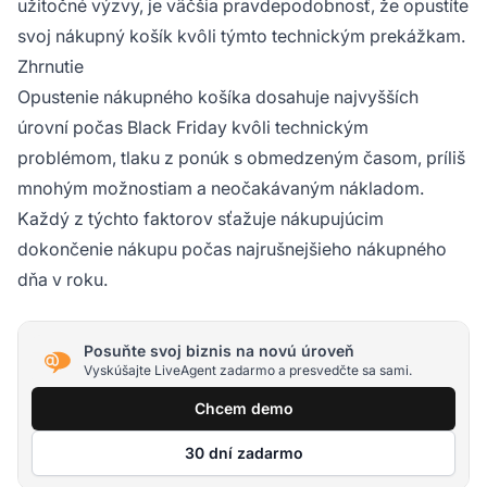
užitočné výzvy, je väčšia pravdepodobnosť, že opustíte
svoj nákupný košík kvôli týmto technickým prekážkam.
Zhrnutie
Opustenie nákupného košíka dosahuje najvyšších
úrovní počas Black Friday kvôli technickým
problémom, tlaku z ponúk s obmedzeným časom, príliš
mnohým možnostiam a neočakávaným nákladom.
Každý z týchto faktorov sťažuje nákupujúcim
dokončenie nákupu počas najrušnejšieho nákupného
dňa v roku.
Posuňte svoj biznis na novú úroveň
Vyskúšajte LiveAgent zadarmo a presvedčte sa sami.
Chcem demo
30 dní zadarmo