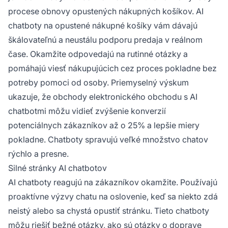
procese obnovy opustených nákupných košíkov. AI
chatboty na opustené nákupné košíky vám dávajú
škálovateľnú a neustálu podporu predaja v reálnom
čase. Okamžite odpovedajú na rutinné otázky a
pomáhajú viesť nákupujúcich cez proces pokladne bez
potreby pomoci od osoby. Priemyselný výskum
ukazuje, že obchody elektronického obchodu s AI
chatbotmi môžu vidieť zvýšenie konverzií
potenciálnych zákazníkov až o 25% a lepšie miery
pokladne. Chatboty spravujú veľké množstvo chatov
rýchlo a presne.
Silné stránky AI chatbotov
AI chatboty reagujú na zákazníkov okamžite. Používajú
proaktívne výzvy chatu na oslovenie, keď sa niekto zdá
neistý alebo sa chystá opustiť stránku. Tieto chatboty
môžu riešiť bežné otázky, ako sú otázky o doprave