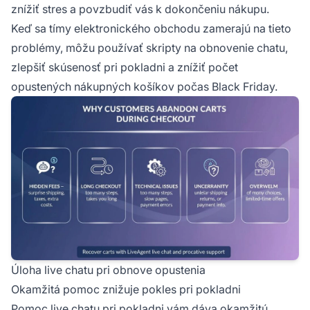
znížiť stres a povzbudiť vás k dokončeniu nákupu.
Keď sa tímy elektronického obchodu zamerajú na tieto
problémy, môžu používať skripty na obnovenie chatu,
zlepšiť skúsenosť pri pokladni a znížiť počet
opustených nákupných košíkov počas Black Friday.
Úloha live chatu pri obnove opustenia
Okamžitá pomoc znižuje pokles pri pokladni
Pomoc live chatu pri pokladni vám dáva okamžitú