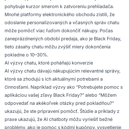
pohybuje kurzor smerom k zatvoreniu prehliadača.
Mnohé platformy elektronického obchodu zistili, že
odoslanie personalizovaných a včasných správ chatu
môže pomôcť viac ľuďom dokončiť nákupy. Počas
zaneprázdnených období predaja, ako je Black Friday,
tieto zásahy chatu môžu zvýšiť miery dokončenia
pokladne o 10–30%.
AI výzvy chatu, ktoré poháňajú konverzie
AI výzvy chatu dávajú nákupujúcim relevantné správy,
ktoré sa zhodujú s ich aktuálnymi potrebami a
činnosťami. Napríklad výzvy ako “Potrebujete pomoc s
aplikáciou vašej zľavy Black Friday?” alebo “Môžem
odpovedať na akékoľvek otázky pred pokladňou?”
ukazujú, že ste pripravení pomôcť. Štúdie a príklady z
praxe ukazujú, že AI chatboty môžu vyriešiť bežné
problémy, ako je pomoc s kódmi kupónov, vysvetlenie