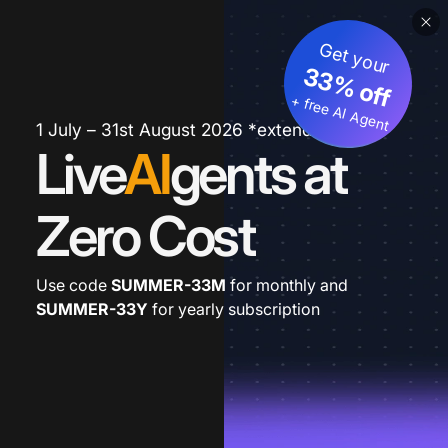
Get your
33% off
+ free AI Agent
1 July – 31st August 2026 *extended
Live
AI
gents at
Zero Cost
Use code
SUMMER-33M
for monthly and
SUMMER-33Y
for yearly subscription