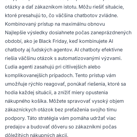
otázky a dať zákazníkom istotu. Môžu riešiť situácie,
ktoré presahujú to, čo väčšina chatbotov zvládne.
Kombinovaný prístup na maximálnu obnovu
Najlepšie výsledky dosiahnete počas zaneprázdnených
období, ako je Black Friday, keď kombinujete AI
chatboty aj ľudských agentov. AI chatboty efektívne
riešia väčšinu otázok s automatizovanými výzvami.
Ľudia agenti zasahujú pri citlivejších alebo
komplikovanejších prípadoch. Tento prístup vám
umožňuje rýchlo reagovať, ponúkať riešenia, ktoré sa
hodia každej situácii, a znížiť miery opustenia
nákupného košíka. Môžete spravovať vysoký objem
zákazníckych otázok bez preťaženia svojho tímu
podpory. Táto stratégia vám pomáha udržať viac
predajov a budovať dôveru so zákazníkmi počas
dôležitých nákupných akcií.