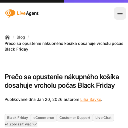
:site.title
Otv
/
/
Blog
Home
Prečo sa opustenie nákupného košíka dosahuje vrcholu počas
Black Friday
Prečo sa opustenie nákupného košíka
dosahuje vrcholu počas Black Friday
Jan 20, 2026
Publikované dňa Jan 20, 2026 autorom
Lilia Savko
.
Black Friday
eCommerce
Customer Support
Live Chat
+1 Zobraziť viac