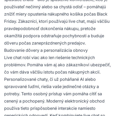
používateľ nečinný alebo sa chystá odísť – pomáhajú
znížiť miery opustenia nákupného košíka počas Black
Friday. Zákazníci, ktorí používajú live chat, majú väčšiu
pravdepodobnosť dokončenia nákupu, pretože
okamžitá podpora odstraňuje pochybnosti a buduje
dôveru počas zaneprázdnených predajov.
Budovanie dôvery a personalizácia obnovy
Live chat robí viac ako len riešenie technických
problémov. Pomáha vám aj ako zákazníkovi ubezpečiť,
čo vám dáva väčšiu istotu počas nákupných akcií.
Personalizované chaty, či už poháňané AI alebo
spravované ľuďmi, riešia vaše jedinečné otázky a
potreby. Tento osobný prístup vám pomáha cítiť sa
cenený a pochopený. Moderný elektronický obchod
používa tieto prispôsobené interakcie namiesto
generických odpovedí. Keď kombinujete live chat so