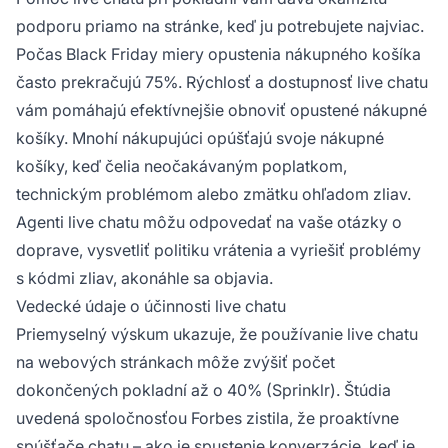
podporu priamo na stránke, keď ju potrebujete najviac.
Počas Black Friday miery opustenia nákupného košíka
často prekračujú 75%. Rýchlosť a dostupnosť live chatu
vám pomáhajú efektívnejšie obnoviť opustené nákupné
košíky. Mnohí nákupujúci opúšťajú svoje nákupné
košíky, keď čelia neočakávaným poplatkom,
technickým problémom alebo zmätku ohľadom zliav.
Agenti live chatu môžu odpovedať na vaše otázky o
doprave, vysvetliť politiku vrátenia a vyriešiť problémy
s kódmi zliav, akonáhle sa objavia.
Vedecké údaje o účinnosti live chatu
Priemyselný výskum ukazuje, že používanie live chatu
na webových stránkach môže zvýšiť počet
dokončených pokladní až o 40% (Sprinklr). Štúdia
uvedená spoločnosťou Forbes zistila, že proaktívne
spúšťače chatu – ako je spustenie konverzácie, keď je