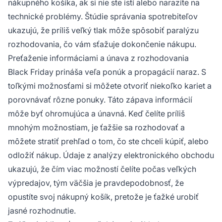
nákupného košíka, ak si nie ste istí alebo narazíte na
technické problémy. Štúdie správania spotrebiteľov
ukazujú, že príliš veľký tlak môže spôsobiť paralýzu
rozhodovania, čo vám sťažuje dokončenie nákupu.
Preťaženie informáciami a únava z rozhodovania
Black Friday prináša veľa ponúk a propagácií naraz. S
toľkými možnosťami si môžete otvoriť niekoľko kariet a
porovnávať rôzne ponuky. Táto zápava informácií
môže byť ohromujúca a únavná. Keď čelíte príliš
mnohým možnostiam, je ťažšie sa rozhodovať a
môžete stratiť prehľad o tom, čo ste chceli kúpiť, alebo
odložiť nákup. Údaje z analýzy elektronického obchodu
ukazujú, že čím viac možností čelíte počas veľkých
výpredajov, tým väčšia je pravdepodobnosť, že
opustíte svoj nákupný košík, pretože je ťažké urobiť
jasné rozhodnutie.