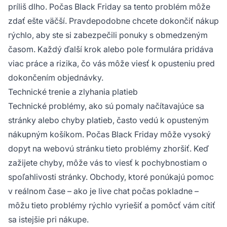
príliš dlho. Počas Black Friday sa tento problém môže
zdať ešte väčší. Pravdepodobne chcete dokončiť nákup
rýchlo, aby ste si zabezpečili ponuky s obmedzeným
časom. Každý ďalší krok alebo pole formulára pridáva
viac práce a rizika, čo vás môže viesť k opusteniu pred
dokončením objednávky.
Technické trenie a zlyhania platieb
Technické problémy, ako sú pomaly načítavajúce sa
stránky alebo chyby platieb, často vedú k opusteným
nákupným košíkom. Počas Black Friday môže vysoký
dopyt na webovú stránku tieto problémy zhoršiť. Keď
zažijete chyby, môže vás to viesť k pochybnostiam o
spoľahlivosti stránky. Obchody, ktoré ponúkajú pomoc
v reálnom čase – ako je live chat počas pokladne –
môžu tieto problémy rýchlo vyriešiť a pomôcť vám cítiť
sa istejšie pri nákupe.