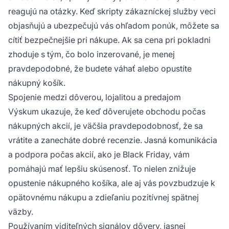
reagujú na otázky. Keď skripty zákazníckej služby veci
objasňujú a ubezpečujú vás ohľadom ponúk, môžete sa
cítiť bezpečnejšie pri nákupe. Ak sa cena pri pokladni
zhoduje s tým, čo bolo inzerované, je menej
pravdepodobné, že budete váhať alebo opustíte
nákupný košík.
Spojenie medzi dôverou, lojalitou a predajom
Výskum ukazuje, že keď dôverujete obchodu počas
nákupných akcií, je väčšia pravdepodobnosť, že sa
vrátite a zanecháte dobré recenzie. Jasná komunikácia
a podpora počas akcií, ako je Black Friday, vám
pomáhajú mať lepšiu skúsenosť. To nielen znižuje
opustenie nákupného košíka, ale aj vás povzbudzuje k
opätovnému nákupu a zdieľaniu pozitívnej spätnej
väzby.
Používaním viditeľných signálov dôvery, jasnej