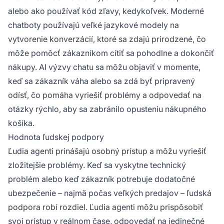
alebo ako používať kód zľavy, kedykoľvek. Moderné
chatboty používajú veľké jazykové modely na
vytvorenie konverzácií, ktoré sa zdajú prirodzené, čo
môže pomôcť zákazníkom cítiť sa pohodlne a dokončiť
nákupy. AI výzvy chatu sa môžu objaviť v momente,
keď sa zákazník váha alebo sa zdá byť pripravený
odísť, čo pomáha vyriešiť problémy a odpovedať na
otázky rýchlo, aby sa zabránilo opusteniu nákupného
košíka.
Hodnota ľudskej podpory
Ľudia agenti prinášajú osobný prístup a môžu vyriešiť
zložitejšie problémy. Keď sa vyskytne technický
problém alebo keď zákazník potrebuje dodatočné
ubezpečenie – najmä počas veľkých predajov – ľudská
podpora robí rozdiel. Ľudia agenti môžu prispôsobiť
svoj prístup v reálnom čase, odpovedať na jedinečné