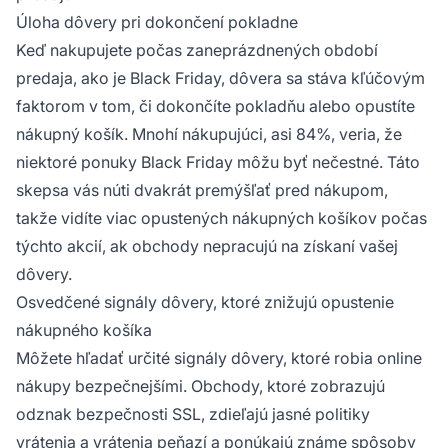
Úloha dôvery pri dokončení pokladne
Keď nakupujete počas zaneprázdnených období
predaja, ako je Black Friday, dôvera sa stáva kľúčovým
faktorom v tom, či dokončíte pokladňu alebo opustíte
nákupný košík. Mnohí nákupujúci, asi 84%, veria, že
niektoré ponuky Black Friday môžu byť nečestné. Táto
skepsa vás núti dvakrát premýšľať pred nákupom,
takže vidíte viac opustených nákupných košíkov počas
týchto akcií, ak obchody nepracujú na získaní vašej
dôvery.
Osvedčené signály dôvery, ktoré znižujú opustenie
nákupného košíka
Môžete hľadať určité signály dôvery, ktoré robia online
nákupy bezpečnejšími. Obchody, ktoré zobrazujú
odznak bezpečnosti SSL, zdieľajú jasné politiky
vrátenia a vrátenia peňazí a ponúkajú známe spôsoby