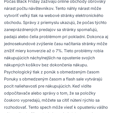
Počas Black Friday zažívajú online obchody obrovský
nárast počtu návštevníkov. Tento náhly nárast môže
vytvoriť veľký tlak na webové stránky elektronického
obchodu. Správy z priemyslu ukazujú, že počas týchto
zaneprázdnených predajov sa stránky spomaľujú,
padajú alebo čelia problémom pri pokladni. Dokonca aj
jednosekundové zvýšenie času načítania stránky môže
znížiť miery konverzie až o 7%. Tieto problémy robia
nákupujúcich náchylnejších na opustenie svojich
nákupných košíkov bez dokončenia nákupu.
Psychologický tlak z ponúk s obmedzeným časom
Ponuky s obmedzeným časom a flash sale vytvárajú
pocit naliehavosti pre nákupujúcich. Keď vidíte
odpočítavače alebo správy o tom, že sa položky
čoskoro vypredajú, môžete sa cítiť nútení rýchlo sa
rozhodovať. Tento spech môže viesť k opusteniu vášho