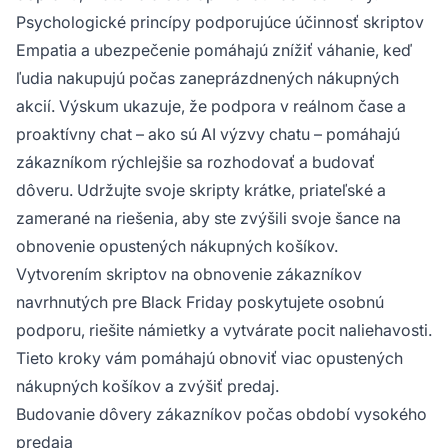
Psychologické princípy podporujúce účinnosť skriptov
Empatia a ubezpečenie pomáhajú znížiť váhanie, keď
ľudia nakupujú počas zaneprázdnených nákupných
akcií. Výskum ukazuje, že podpora v reálnom čase a
proaktívny chat – ako sú AI výzvy chatu – pomáhajú
zákazníkom rýchlejšie sa rozhodovať a budovať
dôveru. Udržujte svoje skripty krátke, priateľské a
zamerané na riešenia, aby ste zvýšili svoje šance na
obnovenie opustených nákupných košíkov.
Vytvorením skriptov na obnovenie zákazníkov
navrhnutých pre Black Friday poskytujete osobnú
podporu, riešite námietky a vytvárate pocit naliehavosti.
Tieto kroky vám pomáhajú obnoviť viac opustených
nákupných košíkov a zvýšiť predaj.
Budovanie dôvery zákazníkov počas období vysokého
predaja