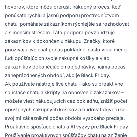
hovorov, ktoré môžu prerušiť nákupný proces. Keď
ponúkate rýchlu a jasnú podporu prostredníctvom
chatu, pomáhate zákazníkom rýchlejšie sa rozhodovať
a s menším stresom. Táto podpora povzbudzuje
zákazníkov k dokončeniu nákupu. Značky, ktoré
používajú live chat počas pokladne, často vidia menej
ľudí opúšťajúcich svoje nákupné košíky a viac
zákazníkov dokončujúcich objednávky, najmä počas
zaneprázdnených období, ako je Black Friday.
Ak používate nástroje live chatu – ako sú proaktívne
spúšťače chatu a skripty na obnovenie zákazníkov –
môžete viesť nákupujúcich cez pokladňu, znížiť počet
opustených nákupných košíkov a budovať dôveru so
svojimi zákazníkmi počas období vysokého predaja.
Proaktívne spúšťače chatu a AI výzvy pre Black Friday
Používanie proaktívnych spúšťačov chatu na zníženie