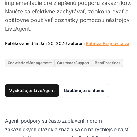
implementácie pre zlepšenú podporu zákazníkov.
Naučte sa efektívne zachytávať, zdokonaľovať a
opätovne používať poznatky pomocou nástrojov
LiveAgent.
Ja
Publikované dňa Jan 20, 2026 autorom
Patricia Krajcovicova
.
KnowledgeManagement
CustomerSupport
BestPractices
Vyskúšajte LiveAgent
Naplánujte si demo
Agenti podpory sú často zaplavení morom
zákazníckych otázok a snažia sa čo najrýchlejšie nájsť