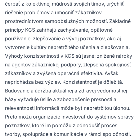
čerpať z kolektívnej múdrosti svojich tímov, urýchliť
riešenie problémov a umocniť zákazníkov
prostredníctvom samoobslužných možností. Základné
princípy KCS zahŕňajú zachytávanie, opätovné
používanie, zlepšovanie a vývoj poznatkov, ako aj
vytvorenie kultúry nepretržitého učenia a zlepšovania.
Výhody konzistentnosti v KCS sú jasné: znížené nároky
na agentov zákazníckej podpory, zlepšená spokojnosť
zákazníkov a zvýšená operačná efektivita. Avšak
neprichádza bez výziev. Konzistentnosť je dôležitá.
Budovanie a údržba aktuálnej a zdravej vedomostnej
bázy vyžaduje úsilie a zabezpečenie presnosti a
relevantnosti informácií môže byť nepretržitou úlohou.
Preto môžu organizácie investovať do systémov správy
poznatkov, ktoré im pomôžu zjednodušiť proces
tvorby, spolupráce a komunikácie v rámci spoločnosti.