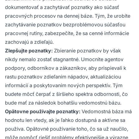
dokumentovať a zachytávať poznatky ako súčasť
pracovných procesov na dennej báze. Tým, že urobíte
zachytávanie poznatkov bezproblémovou súčasťou
pracovnej rutiny, zabezpečíte, že sa cenné informácie
zachovajú a zdieľajú.
Zlepšujte poznatky:
Zbieranie poznatkov by však
nikdy nemalo zostať stagnantné. Umocnite agentov
podpory, odborníkov a zákazníkov, aby prispievali k
rastu poznatkov zdieľaním nápadov, aktualizáciou
informácií a poskytovaním nových perspektív. Tým
budete môcť čerpať z širšieho spektra odbornosti, čo
bude mať za následok bohatšiu vedomostnú bázu.
Opätovne používajte poznatky:
Vedomostná báza má
hodnotu len vtedy, ak je ľahko dostupná a aktívne sa
používa. Opätovné používanie toho, čo sa už naučilo,
môže pomôcť riešiť problémy efektívnejšie a výrazne