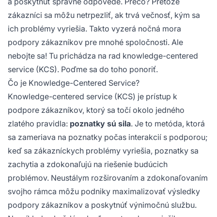
a poskytnúť správne odpovede. Prečo? Pretože
zákazníci sa môžu netrpezliť, ak trvá večnosť, kým sa
ich problémy vyriešia. Takto vyzerá nočná mora
podpory zákazníkov pre mnohé spoločnosti. Ale
nebojte sa! Tu prichádza na rad knowledge-centered
service (KCS). Poďme sa do toho ponoriť.
Čo je Knowledge-Centered Service?
Knowledge-centered service (KCS) je prístup k
podpore zákazníkov, ktorý sa točí okolo jedného
zlatého pravidla:
poznatky sú sila
. Je to metóda, ktorá
sa zameriava na poznatky počas interakcií s podporou;
keď sa zákazníckych problémy vyriešia, poznatky sa
zachytia a zdokonaľujú na riešenie budúcich
problémov. Neustálym rozširovaním a zdokonaľovaním
svojho rámca môžu podniky maximalizovať výsledky
podpory zákazníkov a poskytnúť výnimočnú službu.