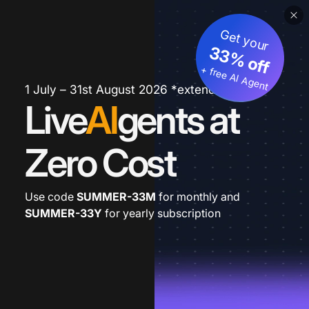
Get your
33% off
+ free AI Agent
1 July – 31st August 2026 *extended
Live
AI
gents at
Zero Cost
Use code
SUMMER-33M
for monthly and
SUMMER-33Y
for yearly subscription