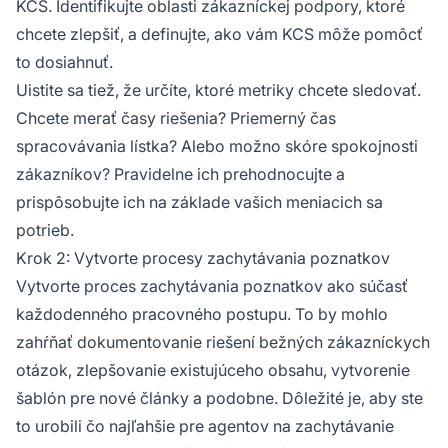
KCS. Identifikujte oblasti zákazníckej podpory, ktoré
chcete zlepšiť, a definujte, ako vám KCS môže pomôcť
to dosiahnuť.
Uistite sa tiež, že určíte, ktoré metriky chcete sledovať.
Chcete merať časy riešenia? Priemerný čas
spracovávania lístka? Alebo možno skóre spokojnosti
zákazníkov? Pravidelne ich prehodnocujte a
prispôsobujte ich na základe vašich meniacich sa
potrieb.
Krok 2: Vytvorte procesy zachytávania poznatkov
Vytvorte proces zachytávania poznatkov ako súčasť
každodenného pracovného postupu. To by mohlo
zahŕňať dokumentovanie riešení bežných zákazníckych
otázok, zlepšovanie existujúceho obsahu, vytvorenie
šablón pre nové články a podobne. Dôležité je, aby ste
to urobili čo najľahšie pre agentov na zachytávanie