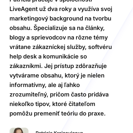
LiveAgent už dva roky a využíva svoj
marketingový background na tvorbu
obsahu. Špecializuje sa na články,
blogy a sprievodcov na rôzne témy
vrátane zákazníckej služby, softvéru
help desk a komunikácie so
zákazníkmi. Jej prístup zdôrazňuje
vytvárame obsahu, ktorý je nielen
informatívny, ale aj ľahko
zrozumiteľný, pričom často pridáva
niekoľko tipov, ktoré čitateľom
pomôžu premeniť teóriu do praxe.
Patricia Krajcovicova