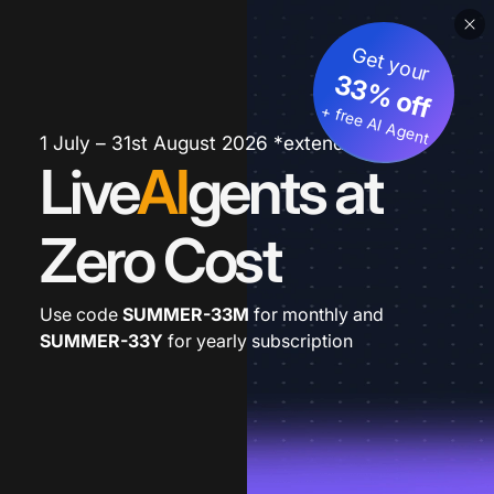
Get your
33% off
+ free AI Agent
1 July – 31st August 2026 *extended
Live
AI
gents at
Zero Cost
Use code
SUMMER-33M
for monthly and
SUMMER-33Y
for yearly subscription