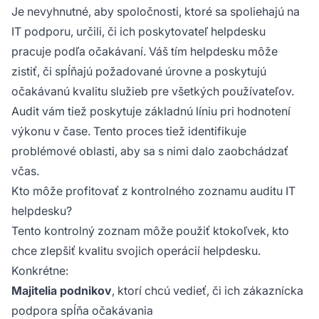
Je nevyhnutné, aby spoločnosti, ktoré sa spoliehajú na
IT podporu, určili, či ich poskytovateľ helpdesku
pracuje podľa očakávaní. Váš tím helpdesku môže
zistiť, či spĺňajú požadované úrovne a poskytujú
očakávanú kvalitu služieb pre všetkých používateľov.
Audit vám tiež poskytuje základnú líniu pri hodnotení
výkonu v čase. Tento proces tiež identifikuje
problémové oblasti, aby sa s nimi dalo zaobchádzať
včas.
Kto môže profitovať z kontrolného zoznamu auditu IT
helpdesku?
Tento kontrolný zoznam môže použiť ktokoľvek, kto
chce zlepšiť kvalitu svojich operácií helpdesku.
Konkrétne:
Majitelia podnikov
, ktorí chcú vedieť, či ich zákaznícka
podpora spĺňa očakávania