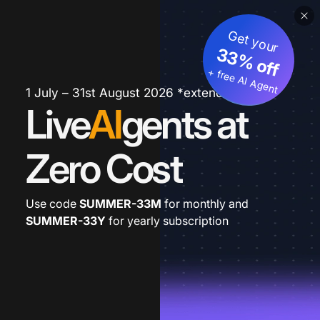
Get your
33% off
+ free AI Agent
1 July – 31st August 2026 *extended
Live
AI
gents at
Zero Cost
Use code
SUMMER-33M
for monthly and
SUMMER-33Y
for yearly subscription