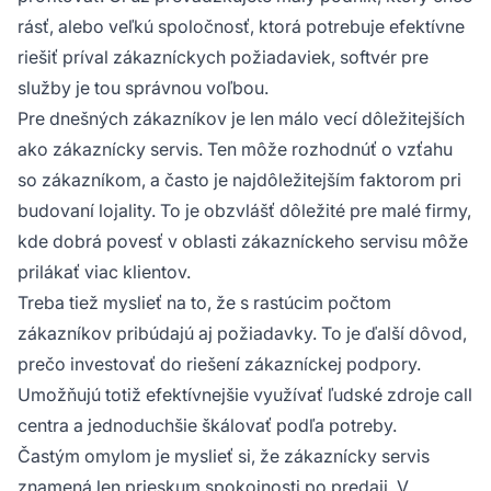
rásť, alebo veľkú spoločnosť, ktorá potrebuje efektívne
riešiť príval zákazníckych požiadaviek, softvér pre
služby je tou správnou voľbou.
Pre dnešných zákazníkov je len málo vecí dôležitejších
ako zákaznícky servis. Ten môže rozhodnúť o vzťahu
so zákazníkom, a často je najdôležitejším faktorom pri
budovaní lojality. To je obzvlášť dôležité pre malé firmy,
kde dobrá povesť v oblasti zákazníckeho servisu môže
prilákať viac klientov.
Treba tiež myslieť na to, že s rastúcim počtom
zákazníkov pribúdajú aj požiadavky. To je ďalší dôvod,
prečo investovať do riešení zákazníckej podpory.
Umožňujú totiž efektívnejšie využívať ľudské zdroje call
centra a jednoduchšie škálovať podľa potreby.
Častým omylom je myslieť si, že zákaznícky servis
znamená len prieskum spokojnosti po predaji. V