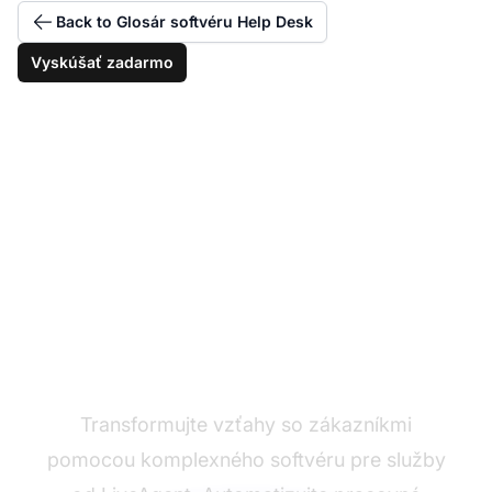
Back to Glosár softvéru Help Desk
Vyskúšať zadarmo
Zefektívnite svoje
servisné operácie
Transformujte vzťahy so zákazníkmi
pomocou komplexného softvéru pre služby