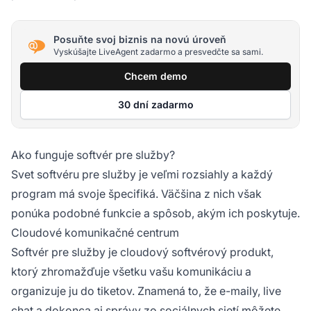
Posuňte svoj biznis na novú úroveň
Vyskúšajte LiveAgent zadarmo a presvedčte sa sami.
Chcem demo
30 dní zadarmo
Ako funguje softvér pre služby?
Svet softvéru pre služby je veľmi rozsiahly a každý
program má svoje špecifiká. Väčšina z nich však
ponúka podobné funkcie a spôsob, akým ich poskytuje.
Cloudové komunikačné centrum
Softvér pre služby je cloudový softvérový produkt,
ktorý zhromažďuje všetku vašu komunikáciu a
organizuje ju do tiketov. Znamená to, že e-maily, live
chat a dokonca aj správy zo sociálnych sietí môžete