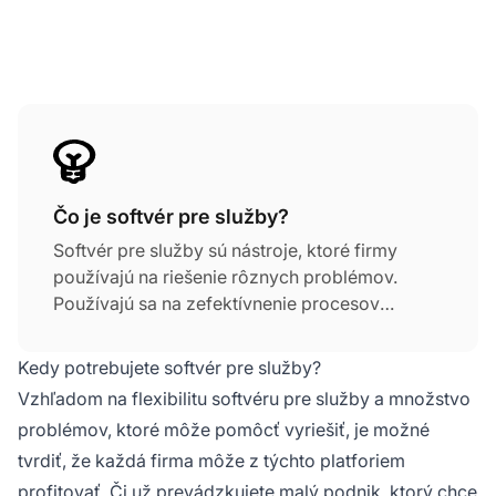
Čo je softvér pre služby?
Softvér pre služby sú nástroje, ktoré firmy
používajú na riešenie rôznych problémov.
Používajú sa na zefektívnenie procesov
riadenia vzťahov so zákazníkmi, sledovanie
pokroku zamestnancov a poskytovanie
Kedy potrebujete softvér pre služby?
užitočných reportov. Ide zvyčajne o softvér na
Vzhľadom na flexibilitu softvéru pre služby a množstvo
vyžiadanie (SaaS) a používa sa v mnohých
problémov, ktoré môže pomôcť vyriešiť, je možné
odvetviach.
tvrdiť, že každá firma môže z týchto platforiem
profitovať. Či už prevádzkujete malý podnik, ktorý chce