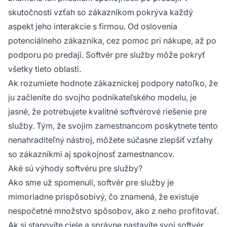
skutočnosti vzťah so zákazníkom pokrýva každý
aspekt jeho interakcie s firmou. Od oslovenia
potenciálneho zákazníka, cez pomoc pri nákupe, až po
podporu po predaji. Softvér pre služby môže pokryť
všetky tieto oblasti.
Ak rozumiete hodnote zákazníckej podpory natoľko, že
ju začleníte do svojho podnikateľského modelu, je
jasné, že potrebujete kvalitné softvérové riešenie pre
služby. Tým, že svojim zamestnancom poskytnete tento
nenahraditeľný nástroj, môžete súčasne zlepšiť vzťahy
so zákazníkmi aj spokojnosť zamestnancov.
Aké sú výhody softvéru pre služby?
Ako sme už spomenuli, softvér pre služby je
mimoriadne prispôsobivý, čo znamená, že existuje
nespočetné množstvo spôsobov, ako z neho profitovať.
Ak si stanovíte ciele a správne nastavíte svoj softvér,