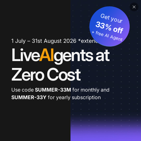
Get your
33% off
+ free AI Agent
1 July – 31st August 2026 *extended
Live
AI
gents at
Zero Cost
Use code
SUMMER-33M
for monthly and
SUMMER-33Y
for yearly subscription