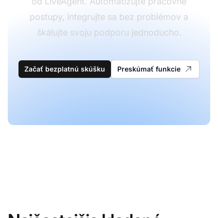
od LiveAgent. Automatizujte pracovné
postupy, integrujte sa bez problémov a
škálujte svoju podporu jednoducho.
Začať bezplatnú skúšku
Preskúmať funkcie