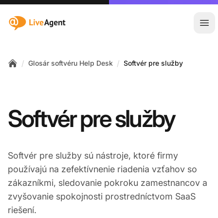
:site.title
Otv
/
/
Glosár softvéru Help Desk
Softvér pre služby
Home
Softvér pre služby
Softvér pre služby sú nástroje, ktoré firmy
používajú na zefektívnenie riadenia vzťahov so
zákazníkmi, sledovanie pokroku zamestnancov a
zvyšovanie spokojnosti prostredníctvom SaaS
riešení.