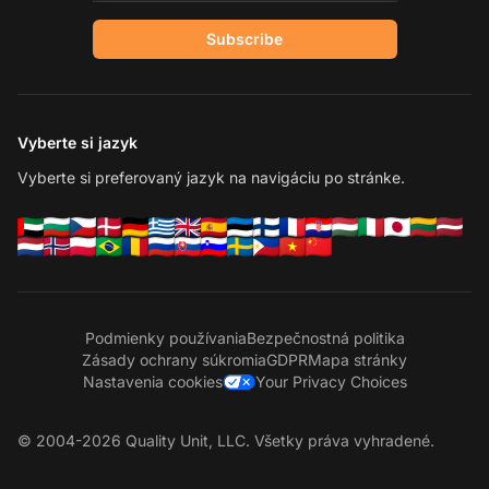
Subscribe
Vyberte si jazyk
Vyberte si preferovaný jazyk na navigáciu po stránke.
Podmienky používania
Bezpečnostná politika
Zásady ochrany súkromia
GDPR
Mapa stránky
Nastavenia cookies
Your Privacy Choices
© 2004-2026 Quality Unit, LLC. Všetky práva vyhradené.
Ko