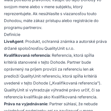
svojom mene alebo v mene subjektu, ktorý
reprezentujete. Ak nesúhlasíte s viazanosťou touto
Dohodou, máte zákaz prístupu alebo registrácie do
programu partnerov.
Definície
LiveAgent
: Produkt, ochranná známka a autorské práva
držané spoločnosťou QualityUnit s.r.o.
Kvalifikovaná referencia
: Referencia, ktorá spĺňa
kritériá stanovené v tejto Dohode. Partner bude
oprávnený na príjem provízii za referenciu len ak
predloží QualityUnit referenciu, ktorá spĺňa kritériá
uvedené v tejto Dohode („Kvalifikovaná referencia").
QualityUnit si vyhradzuje výhradné právo určiť, či sa
referencia kvalifikuje ako Kvalifikovaná referencia.
Práva na vyjednávanie
: Partner súhlasí, že nebude
vyjednávať podmienky ani sa zaväzovať v mene