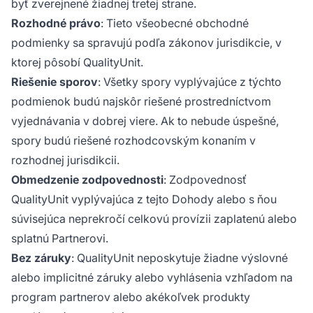
byť zverejnené žiadnej tretej strane.
Rozhodné právo
: Tieto všeobecné obchodné
podmienky sa spravujú podľa zákonov jurisdikcie, v
ktorej pôsobí QualityUnit.
Riešenie sporov
: Všetky spory vyplývajúce z týchto
podmienok budú najskôr riešené prostredníctvom
vyjednávania v dobrej viere. Ak to nebude úspešné,
spory budú riešené rozhodcovským konaním v
rozhodnej jurisdikcii.
Obmedzenie zodpovednosti
: Zodpovednosť
QualityUnit vyplývajúca z tejto Dohody alebo s ňou
súvisejúca neprekročí celkovú provízii zaplatenú alebo
splatnú Partnerovi.
Bez záruky
: QualityUnit neposkytuje žiadne výslovné
alebo implicitné záruky alebo vyhlásenia vzhľadom na
program partnerov alebo akékoľvek produkty