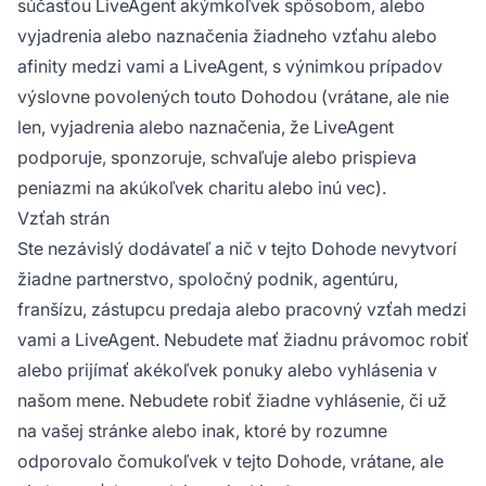
súčasťou LiveAgent akýmkoľvek spôsobom, alebo
vyjadrenia alebo naznačenia žiadneho vzťahu alebo
afinity medzi vami a LiveAgent, s výnimkou prípadov
výslovne povolených touto Dohodou (vrátane, ale nie
len, vyjadrenia alebo naznačenia, že LiveAgent
podporuje, sponzoruje, schvaľuje alebo prispieva
peniazmi na akúkoľvek charitu alebo inú vec).
Vzťah strán
Ste nezávislý dodávateľ a nič v tejto Dohode nevytvorí
žiadne partnerstvo, spoločný podnik, agentúru,
franšízu, zástupcu predaja alebo pracovný vzťah medzi
vami a LiveAgent. Nebudete mať žiadnu právomoc robiť
alebo prijímať akékoľvek ponuky alebo vyhlásenia v
našom mene. Nebudete robiť žiadne vyhlásenie, či už
na vašej stránke alebo inak, ktoré by rozumne
odporovalo čomukoľvek v tejto Dohode, vrátane, ale