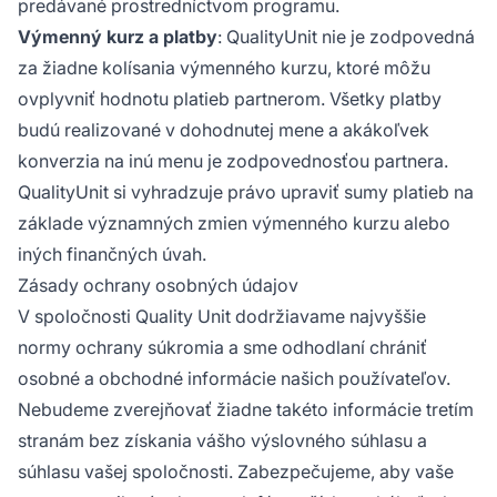
predávané prostredníctvom programu.
Výmenný kurz a platby
: QualityUnit nie je zodpovedná
za žiadne kolísania výmenného kurzu, ktoré môžu
ovplyvniť hodnotu platieb partnerom. Všetky platby
budú realizované v dohodnutej mene a akákoľvek
konverzia na inú menu je zodpovednosťou partnera.
QualityUnit si vyhradzuje právo upraviť sumy platieb na
základe významných zmien výmenného kurzu alebo
iných finančných úvah.
Zásady ochrany osobných údajov
V spoločnosti Quality Unit dodržiavame najvyššie
normy ochrany súkromia a sme odhodlaní chrániť
osobné a obchodné informácie našich používateľov.
Nebudeme zverejňovať žiadne takéto informácie tretím
stranám bez získania vášho výslovného súhlasu a
súhlasu vašej spoločnosti. Zabezpečujeme, aby vaše