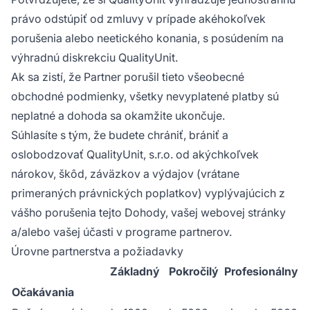
právo odstúpiť od zmluvy v prípade akéhokoľvek
porušenia alebo neetického konania, s posúdením na
výhradnú diskrekciu QualityUnit.
Ak sa zistí, že Partner porušil tieto všeobecné
obchodné podmienky, všetky nevyplatené platby sú
neplatné a dohoda sa okamžite ukončuje.
Súhlasíte s tým, že budete chrániť, brániť a
oslobodzovať QualityUnit, s.r.o. od akýchkoľvek
nárokov, škôd, záväzkov a výdajov (vrátane
primeraných právnických poplatkov) vyplývajúcich z
vášho porušenia tejto Dohody, vašej webovej stránky
a/alebo vašej účasti v programe partnerov.
Úrovne partnerstva a požiadavky
Základný
Pokročilý
Profesionálny
Očakávania