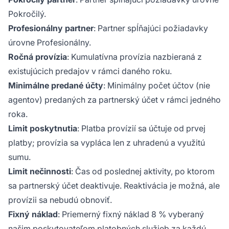
Pokročilý.
Profesionálny partner
: Partner spĺňajúci požiadavky
úrovne Profesionálny.
Ročná provízia
: Kumulatívna provízia nazbieraná z
existujúcich predajov v rámci daného roku.
Minimálne predané účty
: Minimálny počet účtov (nie
agentov) predaných za partnerský účet v rámci jedného
roka.
Limit poskytnutia
: Platba provízií sa účtuje od prvej
platby; provízia sa vypláca len z uhradenú a využitú
sumu.
Limit nečinnosti
: Čas od poslednej aktivity, po ktorom
sa partnerský účet deaktivuje. Reaktivácia je možná, ale
provízii sa nebudú obnoviť.
Fixný náklad
: Priemerný fixný náklad 8 % vyberaný
našim poskytovateľom platobných služieb za každú