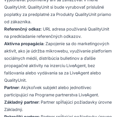
QualityUnit. QualityUnit si bude vyrubovať príslušné
poplatky za predplatné za Produkty QualityUnit priamo
od zákazníka.
Referenčný odkaz
: URL adresa používaná QualityUnit
na predkladanie referenčných odkazov.
Aktívna propagácia
: Zapojenie sa do marketingových
aktivít, ako je údržba mikrowebu, využívanie platforiem
sociálnych médií, distribúcia bulletinov a ďalšie
propagačné aktivity na inzerciu LiveAgent, bez
falšovania alebo vydávania sa za LiveAgent alebo
QualityUnit.
Partner
: Akýkoľvek subjekt alebo jednotlivec
participujúci na Programe partnerstva LiveAgent.
Základný partner
: Partner spĺňajúci požiadavky úrovne
Základný.
Pokročilý partner
: Partner spĺňajúci požiadavky úrovne