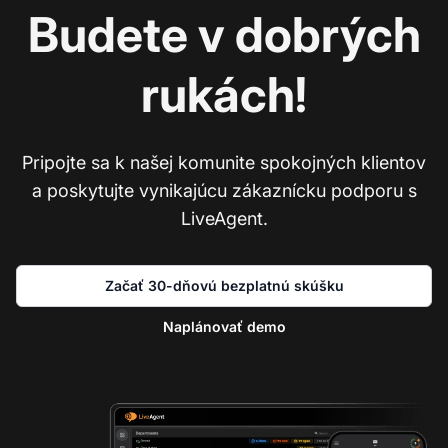
Budete v dobrých
rukách!
Pripojte sa k našej komunite spokojných klientov
a poskytujte vynikajúcu zákaznícku podporu s
LiveAgent.
Začať 30-dňovú bezplatnú skúšku
Naplánovať demo