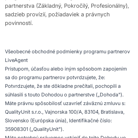
partnerstva (Základný, Pokročilý, Profesionálny),
sadzieb provízií, požiadaviek a právnych
povinností.
Všeobecné obchodné podmienky programu partnerov
LiveAgent
Prístupom, účasťou alebo iným spôsobom zapojením
sa do programu partnerov potvrdzujete, že:
Potvrdzujete, že ste dôkladne prečítali, pochopili a
súhlasili s touto Dohodou o partnerstve („Dohoda").
Máte právnu spôsobilosť uzavrieť záväznú zmluvu s:
QualityUnit s.r.o., Vajnorska 100/A, 83104, Bratislava,
Slovensko (Európska únia), Identifikačné číslo:
35908301 („QualityUnit").
Máte potrebnú právomoc vstúpiť do tejto Dohody vo