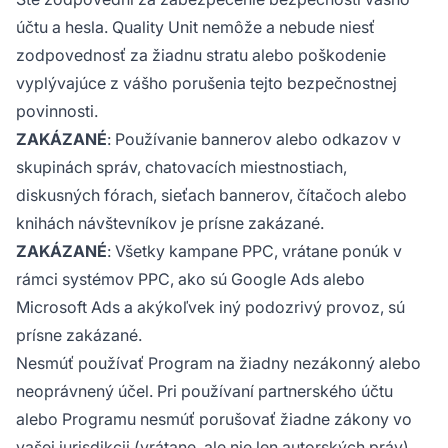
účtu a hesla. Quality Unit nemôže a nebude niesť
zodpovednosť za žiadnu stratu alebo poškodenie
vyplývajúce z vášho porušenia tejto bezpečnostnej
povinnosti.
ZAKÁZANÉ
: Používanie bannerov alebo odkazov v
skupinách správ, chatovacích miestnostiach,
diskusných fórach, sieťach bannerov, čítačoch alebo
knihách návštevníkov je prísne zakázané.
ZAKÁZANÉ
: Všetky kampane PPC, vrátane ponúk v
rámci systémov PPC, ako sú Google Ads alebo
Microsoft Ads a akýkoľvek iný podozrivý provoz, sú
prísne zakázané.
Nesmúť používať Program na žiadny nezákonný alebo
neoprávnený účel. Pri používaní partnerského účtu
alebo Programu nesmúť porušovať žiadne zákony vo
vašej jurisdikcii (vrátane, ale nie len autorských práv).