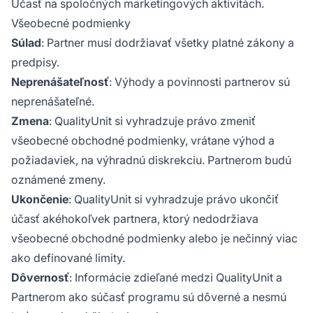
Účasť na spoločných marketingových aktivitách.
Všeobecné podmienky
Súlad
: Partner musí dodržiavať všetky platné zákony a
predpisy.
Neprenášateľnosť
: Výhody a povinnosti partnerov sú
neprenášateľné.
Zmena
: QualityUnit si vyhradzuje právo zmeniť
všeobecné obchodné podmienky, vrátane výhod a
požiadaviek, na výhradnú diskrekciu. Partnerom budú
oznámené zmeny.
Ukončenie
: QualityUnit si vyhradzuje právo ukončiť
účasť akéhokoľvek partnera, ktorý nedodržiava
všeobecné obchodné podmienky alebo je nečinný viac
ako definované limity.
Dôvernosť
: Informácie zdieľané medzi QualityUnit a
Partnerom ako súčasť programu sú dôverné a nesmú