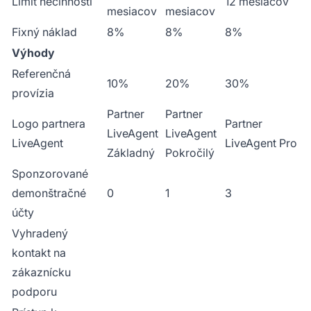
Limit nečinnosti
12 mesiacov
mesiacov
mesiacov
Fixný náklad
8%
8%
8%
Výhody
Referenčná
10%
20%
30%
provízia
Partner
Partner
Logo partnera
Partner
LiveAgent
LiveAgent
LiveAgent
LiveAgent Pro
Základný
Pokročilý
Sponzorované
demonštračné
0
1
3
účty
Vyhradený
kontakt na
zákaznícku
podporu