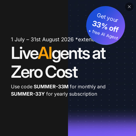
Get your
33% off
+ free AI Agent
1 July – 31st August 2026 *extended
Live
AI
gents at
Zero Cost
Use code
SUMMER-33M
for monthly and
SUMMER-33Y
for yearly subscription