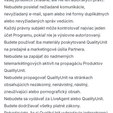
Nebudete posielať nežiadané komunikácie,
nevyžiadaný e-mail, spam alebo iné formy duplikátnych
alebo nevyžiadaných správ vedúcim.
Každý právny subjekt môže kontrolovať najviac jeden
účet Programu, pokiaľ nie je výslovne autorizovaný.
Budete používať iba materiály poskytované QualityUnit
na predajné a marketingové úsilia Partnera.
Nebudete sa zapájať do nadmerných
telemarkétingových aktivít na propagáciu Produktov
QualityUnit.
Nebudete propagovať QualityUnit na stránkach
obsahujúcich nezákonný, nenávistný, násilný,
zneužívajúci alebo pornografický obsah.
Nebudete sa vydávať za LiveAgent alebo QualityUnit.
Budete dodržiavať všetky platné zákony.
Potvrdzujete, že si QualityUnit vyhradzuje jednostrannú