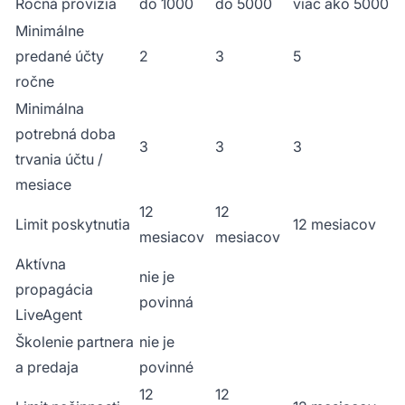
Ročná provízia
do 1000
do 5000
viac ako 5000
Minimálne
predané účty
2
3
5
ročne
Minimálna
potrebná doba
3
3
3
trvania účtu /
mesiace
12
12
Limit poskytnutia
12 mesiacov
mesiacov
mesiacov
Aktívna
nie je
propagácia
povinná
LiveAgent
Školenie partnera
nie je
a predaja
povinné
12
12