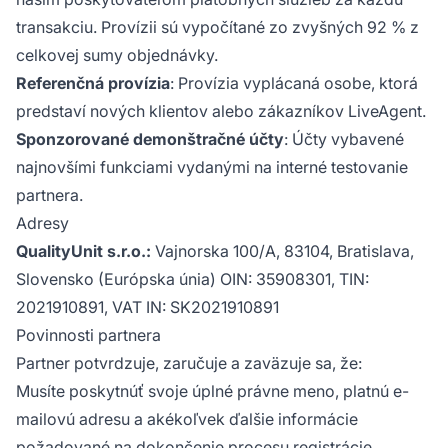
transakciu. Provízii sú vypočítané zo zvyšných 92 % z
celkovej sumy objednávky.
Referenčná provízia
: Provízia vyplácaná osobe, ktorá
predstaví nových klientov alebo zákazníkov LiveAgent.
Sponzorované demonštračné účty
: Účty vybavené
najnovšími funkciami vydanými na interné testovanie
partnera.
Adresy
QualityUnit s.r.o.:
Vajnorska 100/A, 83104, Bratislava,
Slovensko (Európska únia) OIN: 35908301, TIN:
2021910891, VAT IN: SK2021910891
Povinnosti partnera
Partner potvrdzuje, zaručuje a zaväzuje sa, že:
Musíte poskytnúť svoje úplné právne meno, platnú e-
mailovú adresu a akékoľvek ďalšie informácie
požadované na dokončenie procesu registrácie.