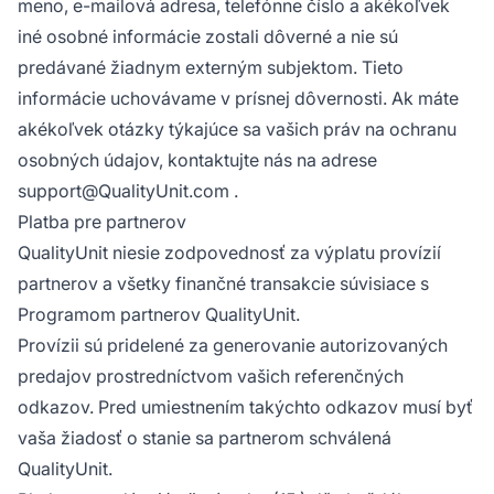
meno, e-mailová adresa, telefónne číslo a akékoľvek
iné osobné informácie zostali dôverné a nie sú
predávané žiadnym externým subjektom. Tieto
informácie uchovávame v prísnej dôvernosti. Ak máte
akékoľvek otázky týkajúce sa vašich práv na ochranu
osobných údajov, kontaktujte nás na adrese
support@QualityUnit.com
.
Platba pre partnerov
QualityUnit niesie zodpovednosť za výplatu provízií
partnerov a všetky finančné transakcie súvisiace s
Programom partnerov QualityUnit.
Provízii sú pridelené za generovanie autorizovaných
predajov prostredníctvom vašich referenčných
odkazov. Pred umiestnením takýchto odkazov musí byť
vaša žiadosť o stanie sa partnerom schválená
QualityUnit.