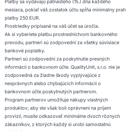
Platby sa vydávajú pätnásteho (15.) dňa každého
mesiaca, pokiaľ váš zostatok účtu spĺňa minimálny prah
platby 250 EUR.
Prostriedky pripísané na váš účet sa úročia.
Ak si vyberiete platbu prostredníctvom bankovného
prevodu, partneri sú zodpovední za všetky súvisiace
bankové poplatky.
Partneri sú zodpovední za poskytnutie presných
informácií o bankovnom účte. QualityUnit, s.r.o. nie je
zodpovedná za žiadne škody vyplývajúce z
nesprávnych alebo chýbajúcich informácií o
bankovnom účte poskytnutých partnerom.
Program partnerov umožňuje nákupy vlastných
produktov; aby ste však boli oprávnení na príjem
provízií, musíte odkazovať minimálne dvoch rôznych
zákazníkov, z ktorých každý si urobí samostatnú