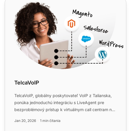
TelcaVoIP
TelcaVoIP
TelcaVoIP, globálny poskytovateľ VoIP z Talianska,
ponúka jednoduchú integráciu s LiveAgent pre
bezproblémový prístup k virtuálnym call centram na
viacerých zar...
Jan 20, 2026
1 min čítania