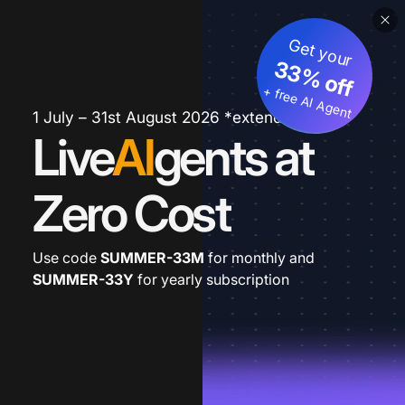
Get your
33% off
+ free AI Agent
1 July – 31st August 2026 *extended
Live
AI
gents at
Zero Cost
Use code
SUMMER-33M
for monthly and
SUMMER-33Y
for yearly subscription