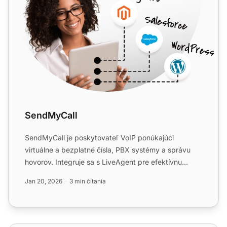
SendMyCall
SendMyCall je poskytovateľ VoIP ponúkajúci
virtuálne a bezplatné čísla, PBX systémy a správu
hovorov. Integruje sa s LiveAgent pre efektívnu
správu call centra,...
Jan 20, 2026
3 min čítania