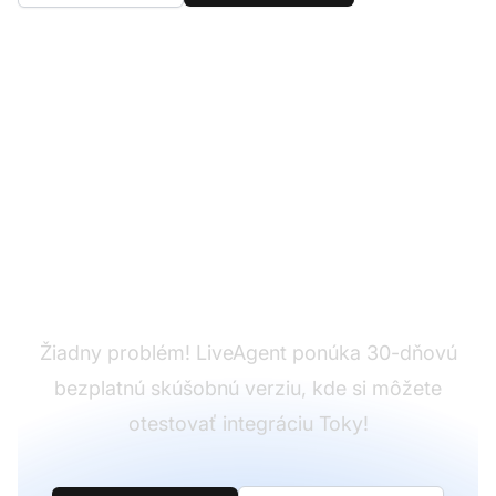
Ešte nemáte
LiveAgent?
Žiadny problém! LiveAgent ponúka 30-dňovú
bezplatnú skúšobnú verziu, kde si môžete
otestovať integráciu Toky!