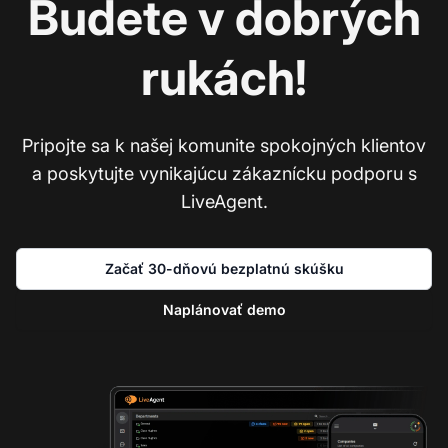
Budete v dobrých
rukách!
Pripojte sa k našej komunite spokojných klientov
a poskytujte vynikajúcu zákaznícku podporu s
LiveAgent.
Začať 30-dňovú bezplatnú skúšku
Naplánovať demo