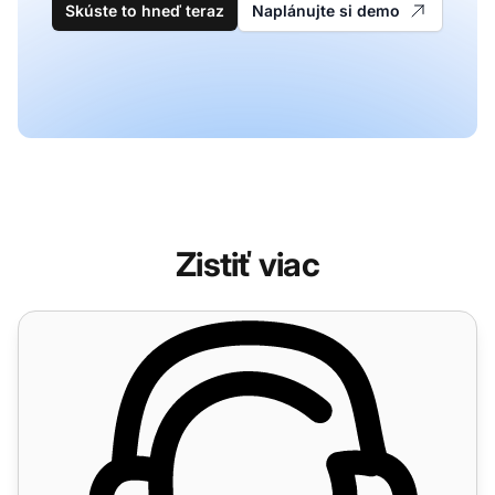
Skúste to hneď teraz
Naplánujte si demo
Zistiť viac
Funkcie call centra