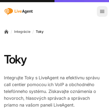
:site.title
Otv
/
/
Integrácie
Toky
Home
Toky
Integrujte Toky s LiveAgent na efektívnu správu
call centier pomocou ich VoIP a obchodného
telefónneho systému. Získavajte oznámenia o
hovoroch, hlasových správach a správach
priamo na vašom paneli LiveAgent.