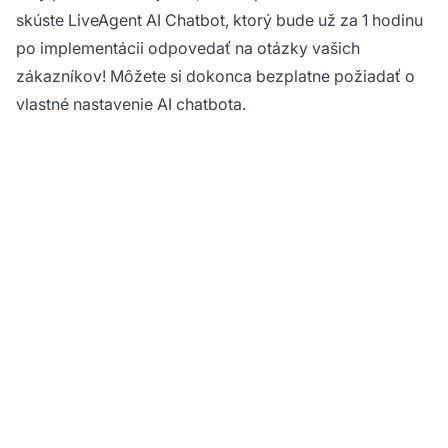
skúste LiveAgent AI Chatbot, ktorý bude už za 1 hodinu
po implementácii odpovedať na otázky vašich
zákazníkov! Môžete si dokonca bezplatne požiadať o
vlastné nastavenie AI chatbota.
Cítite sa ohromení
nastavením vášho AI
chatbota?