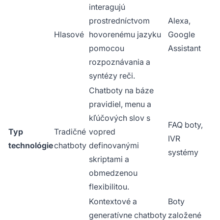
interagujú
prostredníctvom
Alexa,
Hlasové
hovorenému jazyku
Google
pomocou
Assistant
rozpoznávania a
syntézy reči.
Chatboty na báze
pravidiel, menu a
kľúčových slov s
FAQ boty,
Typ
Tradičné
vopred
IVR
technológie
chatboty
definovanými
systémy
skriptami a
obmedzenou
flexibilitou.
Kontextové a
Boty
generatívne chatboty
založené