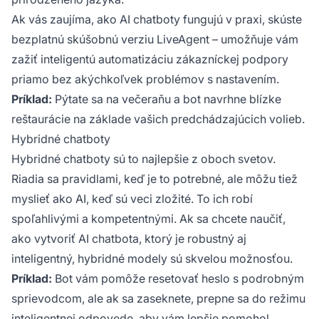
Ak vás zaujíma, ako AI chatboty fungujú v praxi, skúste
bezplatnú skúšobnú verziu LiveAgent – umožňuje vám
zažiť inteligentú automatizáciu zákazníckej podpory
priamo bez akýchkoľvek problémov s nastavením.
Príklad:
Pýtate sa na večeraňu a bot navrhne blízke
reštaurácie na základe vašich predchádzajúcich volieb.
Hybridné chatboty
Hybridné chatboty sú to najlepšie z oboch svetov.
Riadia sa pravidlami, keď je to potrebné, ale môžu tiež
myslieť ako AI, keď sú veci zložité. To ich robí
spoľahlivými a kompetentnými. Ak sa chcete naučiť,
ako vytvoriť AI chatbota, ktorý je robustný aj
inteligentný, hybridné modely sú skvelou možnosťou.
Príklad:
Bot vám pomôže resetovať heslo s podrobným
sprievodcom, ale ak sa zaseknete, prepne sa do režimu
inteligentnej odpovede, aby vám lepšie pomohol.