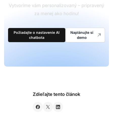
Vytvoríme vám personalizovaný – pripravený
za menej ako hodinu!
Požiadajte o nastavenie AI
Naplánujte si
chatbota
demo
Zdieľajte tento článok