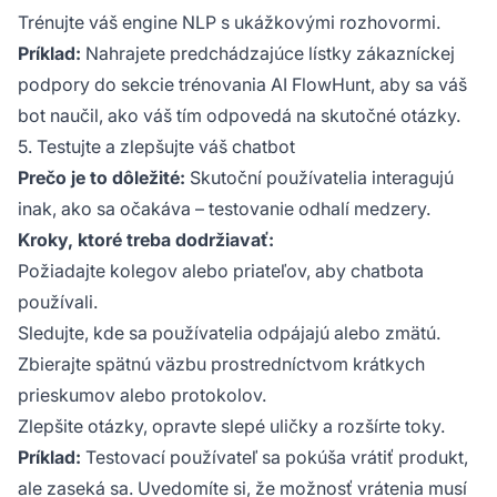
Trénujte váš engine NLP s ukážkovými rozhovormi.
Príklad:
Nahrajete predchádzajúce lístky zákazníckej
podpory do sekcie trénovania AI FlowHunt, aby sa váš
bot naučil, ako váš tím odpovedá na skutočné otázky.
5. Testujte a zlepšujte váš chatbot
Prečo je to dôležité:
Skutoční používatelia interagujú
inak, ako sa očakáva – testovanie odhalí medzery.
Kroky, ktoré treba dodržiavať:
Požiadajte kolegov alebo priateľov, aby chatbota
používali.
Sledujte, kde sa používatelia odpájajú alebo zmätú.
Zbierajte spätnú väzbu prostredníctvom krátkych
prieskumov alebo protokolov.
Zlepšite otázky, opravte slepé uličky a rozšírte toky.
Príklad:
Testovací používateľ sa pokúša vrátiť produkt,
ale zaseká sa. Uvedomíte si, že možnosť vrátenia musí