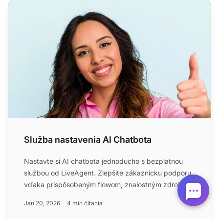
Služba nastavenia AI Chatbota
Služba nastavenia AI Chatbota
Nastavte si AI chatbota jednoducho s bezplatnou
službou od LiveAgent. Zlepšite zákaznícku podporu
vďaka prispôsobeným flowom, znalostným zdrojom a
ďalším funkci...
Jan 20, 2026
4 min čítania