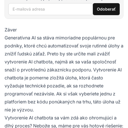
E-mailová adresa
Odoberať
Záver
Generatívna AI sa stáva mimoriadne populárnou pre
podniky, ktoré chcú automatizovať svoje rutinné úlohy a
znížiť ľudskú záťaž. Preto by ste určite mali zvážiť
vytvorenie AI chatbota, najmä ak sa vaša spoločnosť
snaží o prvotriednú zákaznícku podporu. Vytvorenie AI
chatbota je pomerne zložitá úloha, ktorá často
vyžaduje technické pozadie, ak sa rozhodnete
programovať nezávisle. Ak si však vyberiete jednu z
platforiem bez kódu ponúkaných na trhu, táto úloha už
nie je výzvou.
Vytvorenie AI chatbota sa vám zdá ako ohromujúci a
dlhý proces? Nebojte sa, máme pre vás hotové riešenie: