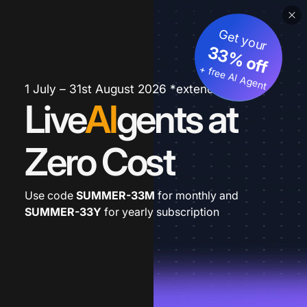
Get your
33% off
+ free AI Agent
1 July – 31st August 2026 *extended
Live
AI
gents at
Zero Cost
Use code
SUMMER-33M
for monthly and
SUMMER-33Y
for yearly subscription