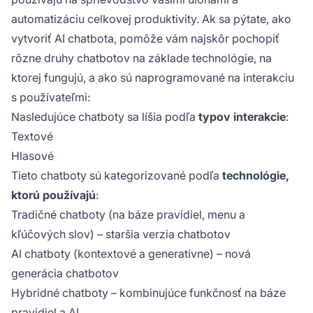
automatizáciu celkovej produktivity. Ak sa pýtate, ako
vytvoriť AI chatbota, pomôže vám najskôr pochopiť
rôzne druhy chatbotov na základe technológie, na
ktorej fungujú, a ako sú naprogramované na interakciu
s používateľmi:
Nasledujúce chatboty sa líšia podľa
typov interakcie
:
Textové
Hlasové
Tieto chatboty sú kategorizované podľa
technológie,
ktorú používajú
:
Tradičné chatboty (na báze pravidiel, menu a
kľúčových slov) – staršia verzia chatbotov
AI chatboty (kontextové a generatívne) – nová
generácia chatbotov
Hybridné chatboty – kombinujúce funkčnosť na báze
pravidiel a AI