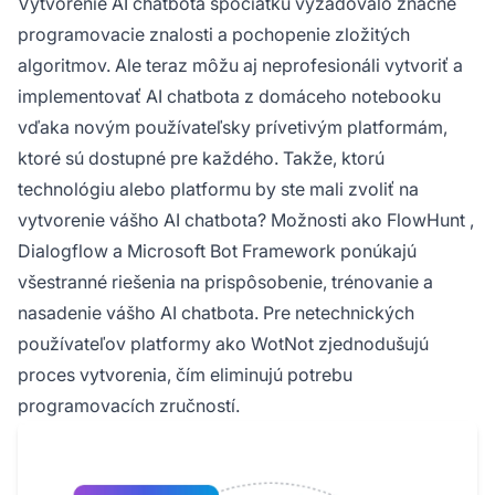
Vytvorenie AI chatbota spočiatku vyžadovalo značné
programovacie znalosti a pochopenie zložitých
algoritmov. Ale teraz môžu aj neprofesionáli vytvoriť a
implementovať AI chatbota z domáceho notebooku
vďaka novým používateľsky prívetivým platformám,
ktoré sú dostupné pre každého. Takže, ktorú
technológiu alebo platformu by ste mali zvoliť na
vytvorenie vášho AI chatbota? Možnosti ako
FlowHunt
,
Dialogflow a Microsoft Bot Framework ponúkajú
všestranné riešenia na prispôsobenie, trénovanie a
nasadenie vášho AI chatbota. Pre netechnických
používateľov platformy ako WotNot zjednodušujú
proces vytvorenia, čím eliminujú potrebu
programovacích zručností.