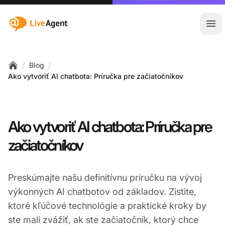
:site.title
Otv
/
/
Blog
Home
Ako vytvoriť AI chatbota: Príručka pre začiatočníkov
Ako vytvoriť AI chatbota: Príručka pre
začiatočníkov
Preskúmajte našu definitívnu príručku na vývoj
výkonných AI chatbotov od základov. Zistite,
ktoré kľúčové technológie a praktické kroky by
ste mali zvážiť, ak ste začiatočník, ktorý chce