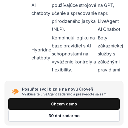
AI
používajúce strojové
na GPT,
chatboty
učenie a spracovanie
napr.
prirodzeného jazyka
LiveAgent
(NLP).
AI Chatbot
Kombinujú logiku na
Boty
báze pravidiel s AI
zákazníckej
Hybridné
schopnosťami na
služby s
chatboty
vyváženie kontroly a
záložnými
flexibility.
pravidlami
Posuňte svoj biznis na novú úroveň
Vyskúšajte LiveAgent zadarmo a presvedčte sa sami.
Chcem demo
30 dní zadarmo