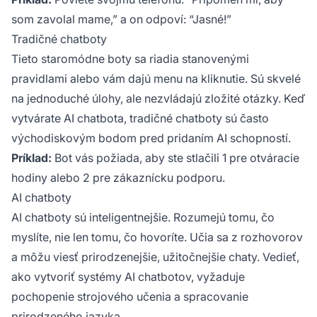
som zavolal mame,” a on odpoví: “Jasné!”
Tradičné chatboty
Tieto staromódne boty sa riadia stanovenými
pravidlami alebo vám dajú menu na kliknutie. Sú skvelé
na jednoduché úlohy, ale nezvládajú zložité otázky. Keď
vytvárate AI chatbota, tradičné chatboty sú často
východiskovým bodom pred pridaním AI schopností.
Príklad:
Bot vás požiada, aby ste stlačili 1 pre otváracie
hodiny alebo 2 pre zákaznícku podporu.
AI chatboty
AI chatboty sú inteligentnejšie. Rozumejú tomu, čo
myslíte, nie len tomu, čo hovoríte. Učia sa z rozhovorov
a môžu viesť prirodzenejšie, užitočnejšie chaty. Vedieť,
ako vytvoriť systémy AI chatbotov, vyžaduje
pochopenie strojového učenia a spracovanie
prirodzeného jazyka.