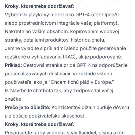
Kroky, ktoré treba dodržiavať:
Vyberte si jazykový model ako GPT-4 (cez OpenAI
alebo prostredníctvom integrácie vašej platformy).
Nakŕmte ho vašim obsahom: kopírovaním webovej
stránky, detailami produktov, históriou chatu.
Jemne vyladite s príkladmi alebo použite generovanie
rozšírené o vyhľadávanie (RAG), ak je podporované.
Príklad:
Cestovná stránka pridá GPT-4 na odporúčanie
personalizovaných destinácií na základe vstupu
používateľa, ako je “Chcem tichú pláž v Európe.”
9. Navrhnite chatbota tak, aby zodpovedal vašej
značke
Prečo je to dôležité:
Konzistentný dizajn buduje dôveru
a zlepšuje používateľskú skúsenosť.
Kroky, ktoré treba dodržiavať:
Prispôsobte farby widgetu, štýly tlačidiel, písma a tón