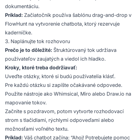
dokumentáciu.
Príklad:
Začiatočník používa šablónu drag-and-drop v
FlowHunt na vytvorenie chatbota, ktorý rezervuje
kaderníčke.
3. Naplánujte tok rozhovoru
Prečo je to dôležité:
Štruktúrovaný tok udržiava
používateľov zaujatých a viedol ich hladko.
Kroky, ktoré treba dodržiavať:
Uveďte otázky, ktoré si budú používatelia klásť.
Pre každú otázku si zapíšte očakávané odpovede.
Použite nástroje ako Whimsical, Miro alebo Draw.io na
mapovanie tokov.
Začnite s pozdravom, potom vytvorte rozhodovací
strom s tlačidlami, rýchlymi odpoveďami alebo
možnosťami voľného textu.
Príklad:
Váš chatbot začína: “Ahoj! Potrebujete pomoc