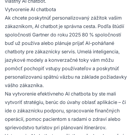
vlastný AI chatbot.
Vytvorenie AI chatbota
Ak chcete poskytnúť personalizovaný zážitok vašim
zákazníkom, AI chatbot je správna cesta. Podľa štúdií
spoločnosti
Gartner
do roku 2025 80 % spoločností
buď už používa alebo plánuje prijať AI-poháňané
chatboty pre zákaznícky servis. Umelá inteligencia,
jazykové modely a konverzačné toky vám môžu
pomôcť pochopiť vstupy používateľov a poskytnúť
personalizovanú spätnú väzbu na základe požiadavky
vášho zákazníka.
Na vytvorenie efektívneho AI chatbota by ste mali
vytvoriť stratégiu, berúc do úvahy oblasť aplikácie – či
ide o zákaznícku podporu, spracovanie finančných
operácií, pomoc pacientom s radami o zdraví alebo
sprievodstvo turistov pri plánovaní itinerárov.