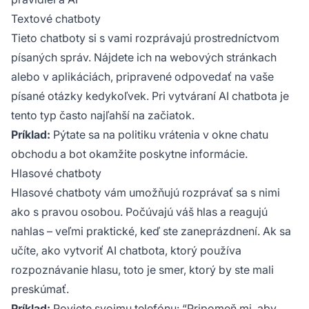
Textové chatboty
Tieto chatboty si s vami rozprávajú prostredníctvom
písaných správ. Nájdete ich na webových stránkach
alebo v aplikáciách, pripravené odpovedať na vaše
písané otázky kedykoľvek. Pri vytváraní AI chatbota je
tento typ často najľahší na začiatok.
Príklad:
Pýtate sa na politiku vrátenia v okne chatu
obchodu a bot okamžite poskytne informácie.
Hlasové chatboty
Hlasové chatboty vám umožňujú rozprávať sa s nimi
ako s pravou osobou. Počúvajú váš hlas a reagujú
nahlas – veľmi praktické, keď ste zaneprázdnení. Ak sa
učíte, ako vytvoriť AI chatbota, ktorý používa
rozpoznávanie hlasu, toto je smer, ktorý by ste mali
preskúmať.
Príklad:
Poviete svojmu telefónu: “Pripomeň mi, aby