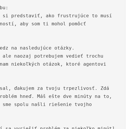
bu:
 si predstaviť, ako frustrujúce to musí
ností, aby som ti mohol pomôcť
edz na nasledujúce otázky.
 ale naozaj potrebujem vedieť trochu
nam niekoľkých otázok, ktoré agentovi
sal, ďakujem za tvoju trpezlivosť. Zdá
roblém hneď. Máš ešte dve minúty na to,
 sme spolu našli riešenie tvojho
í sa vyriešiť problém za niekoľko minút]