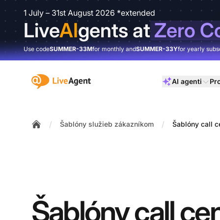
1 July – 31st August 2026 *extended
Live
AI
gents at
Zero C
Use code
SUMMER-33M
for monthly and
SUMMER-33Y
for yearly subs
:site.title
AI agenti
Pr
/
/
Šablóny služieb zákazníkom
Šablóny call c
Home
Šablóny call cen