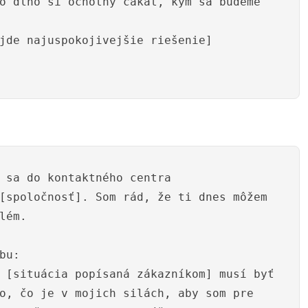
o dlho si ochotný čakať, kým sa budeme
jde najuspokojivejšie riešenie]
 sa do kontaktného centra
[spoločnosť]. Som rád, že ti dnes môžem
lém.
bu:
 [situácia popísaná zákazníkom] musí byť
o, čo je v mojich silách, aby som pre