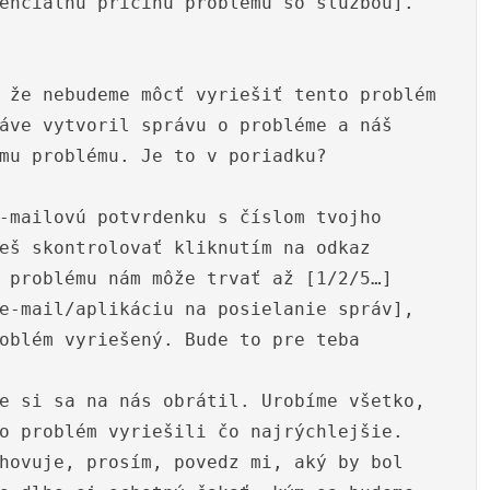
enciálnu príčinu problému so službou].
 že nebudeme môcť vyriešiť tento problém
áve vytvoril správu o probléme a náš
mu problému. Je to v poriadku?
-mailovú potvrdenku s číslom tvojho
eš skontrolovať kliknutím na odkaz
 problému nám môže trvať až [1/2/5…]
e-mail/aplikáciu na posielanie správ],
oblém vyriešený. Bude to pre teba
e si sa na nás obrátil. Urobíme všetko,
o problém vyriešili čo najrýchlejšie.
hovuje, prosím, povedz mi, aký by bol