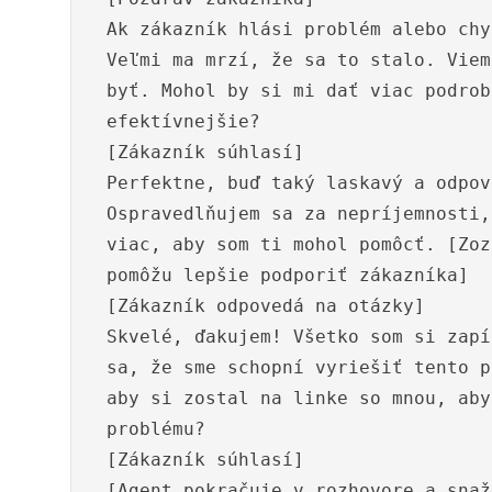
Ak zákazník hlási problém alebo chy
Veľmi ma mrzí, že sa to stalo. Viem
byť. Mohol by si mi dať viac podrob
efektívnejšie?
[Zákazník súhlasí]
Perfektne, buď taký laskavý a odpov
Ospravedlňujem sa za nepríjemnosti,
viac, aby som ti mohol pomôcť. [Zoz
pomôžu lepšie podporiť zákazníka]
[Zákazník odpovedá na otázky]
Skvelé, ďakujem! Všetko som si zapí
sa, že sme schopní vyriešiť tento p
aby si zostal na linke so mnou, aby
problému?
[Zákazník súhlasí]
[Agent pokračuje v rozhovore a snaž