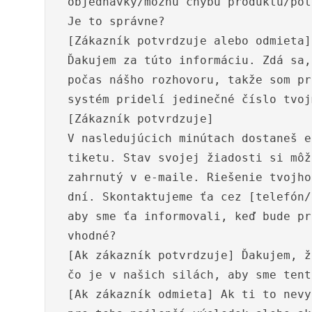
objednávky/možnú chybu produktu/pot
Je to správne?
[Zákazník potvrdzuje alebo odmieta]
Ďakujem za túto informáciu. Zdá sa,
počas nášho rozhovoru, takže som pr
systém pridelí jedinečné číslo tvoj
[Zákazník potvrdzuje]
V nasledujúcich minútach dostaneš e
tiketu. Stav svojej žiadosti si môž
zahrnutý v e-maile. Riešenie tvojho
dní. Skontaktujeme ťa cez [telefón/
aby sme ťa informovali, keď bude pr
vhodné?
[Ak zákazník potvrdzuje] Ďakujem, ž
čo je v našich silách, aby sme tent
[Ak zákazník odmieta] Ak ti to nevy