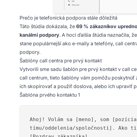
Prečo je telefonická podpora stále dôležitá
Táto štúdia dokázala, že
69 % zákazníkov uprednos
kanálmi podpory
. A hoci ďalšia štúdia naznačila, 
stane populárnejší ako e-maily a telefóny, call ce
podpory.
Šablóny call centra pre prvý kontakt
Vytvorili sme sadu šablón pre prvý kontakt v call c
call centrum, tieto šablóny vám pomôžu poskytnúť 
ich skopírovať a použiť doslova, alebo ich upraviť p
Šablóna prvého kontaktu 1
Ahoj! Volám sa [meno], som [pozícia
tímu/oddelenia/spoločnosti]. Ako ti
[Pozdrav zákazníka]