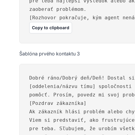
pre teba najlepší výsledok alebo ak
zaoberať problémom.
[Rozhovor pokračuje, kým agent nená
Copy to clipboard
Šablóna prvého kontaktu 3
Dobré ráno/Dobrý deň/Deň! Dostal si
[oddelenia/názvu tímu] spoločnosti 
pomôcť. Prosím, povedz mi svoj prob
[Pozdrav zákazníka]
Ak zákazník hlási problém alebo chy
Viem si predstaviť, ako frustrujúce
pre teba. Sľubujem, že urobím všetk