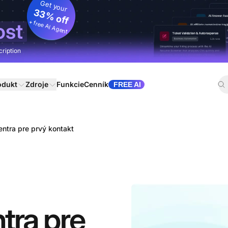
Get your
33% off
+ free AI Agent
ost
cription
odukt
Zdroje
Funkcie
Cenník
FREE AI
entra pre prvý kontakt
tra pre