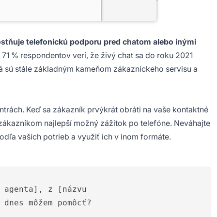
tňuje telefonickú podporu pred chatom alebo inými
že 71 % respondentov verí, že živý chat sa do roku 2021
ntrá sú stále základným kameňom zákazníckeho servisu a
entrách. Keď sa zákazník prvýkrát obráti na vaše kontaktné
zákazníkom najlepší možný zážitok po telefóne. Neváhajte
odľa vašich potrieb a využiť ich v inom formáte.
 agenta], z [názvu
 dnes môžem pomôcť?