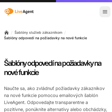
:site.title
Otv
/
/
Šablóny služieb zákazníkom
Home
Šablóny odpovedí na požiadavky na nové funkcie
Šablóny odpovedí na požiadavky na
nové funkcie
Naučte sa, ako zvládnuť požiadavky zákazníkov
na nové funkcie pomocou emailových šablón
LiveAgent. Odpovedajte transparentne a
pozitívne, ponúknite alternatívy alebo obchádzky,