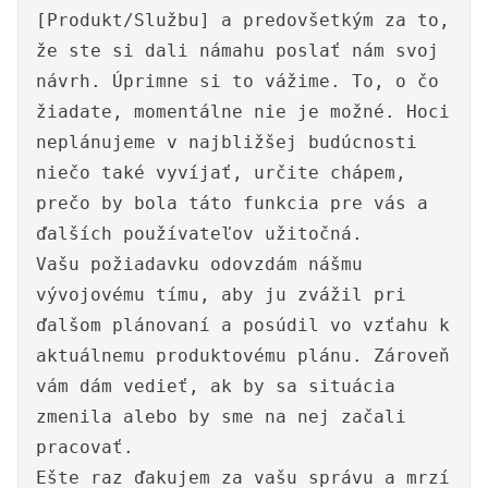
[Produkt/Službu] a predovšetkým za to,
že ste si dali námahu poslať nám svoj
návrh. Úprimne si to vážime. To, o čo
žiadate, momentálne nie je možné. Hoci
neplánujeme v najbližšej budúcnosti
niečo také vyvíjať, určite chápem,
prečo by bola táto funkcia pre vás a
ďalších používateľov užitočná.
Vašu požiadavku odovzdám nášmu
vývojovému tímu, aby ju zvážil pri
ďalšom plánovaní a posúdil vo vzťahu k
aktuálnemu produktovému plánu. Zároveň
vám dám vedieť, ak by sa situácia
zmenila alebo by sme na nej začali
pracovať.
Ešte raz ďakujem za vašu správu a mrzí