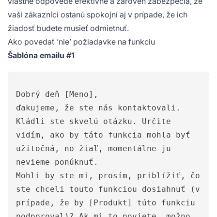
vlastné odpovede efektívne a zároveň zabezpečia, že
vaši zákazníci ostanú spokojní aj v prípade, že ich
žiadosť budete musieť odmietnuť.
Ako povedať ’nie’ požiadavke na funkciu
Šablóna emailu #1
Dobrý deň [Meno],
ďakujeme, že ste nás kontaktovali.
Kládli ste skvelú otázku. Určite
vidím, ako by táto funkcia mohla byť
užitočná, no žiaľ, momentálne ju
nevieme ponúknuť.
Mohli by ste mi, prosím, priblížiť, čo
ste chceli touto funkciou dosiahnuť (v
prípade, že by [Produkt] túto funkciu
podporoval)? Ak mi to poviete, možno