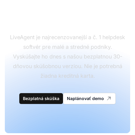
na požiadavky na
funkcie?
LiveAgent je najrecenzovanejší a č. 1 helpdesk
softvér pre malé a stredné podniky.
Vyskúšajte ho dnes s našou bezplatnou 30-
dňovou skúšobnou verziou. Nie je potrebná
žiadna kreditná karta.
Bezplatná skúška
Naplánovať demo