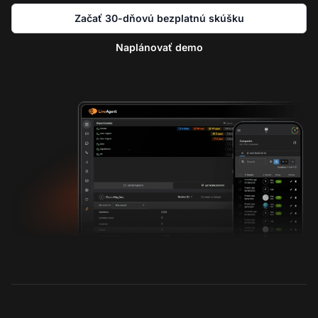
Začať 30-dňovú bezplatnú skúšku
Naplánovať demo