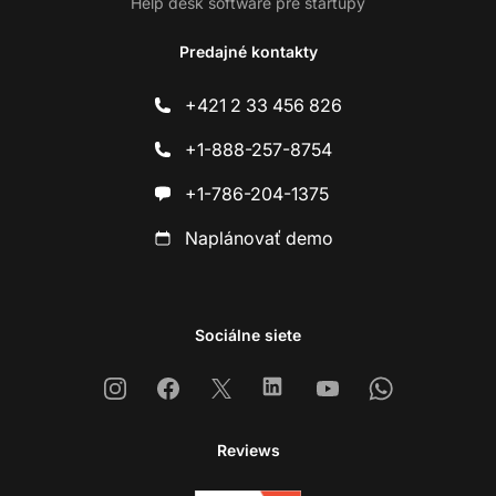
Help desk software pre startupy
Predajné kontakty
+421 2 33 456 826
+1-888-257-8754
+1-786-204-1375
Naplánovať demo
Sociálne siete
Instagram
Facebook
X
Linkedin
Youtube
Whatsapp
Reviews