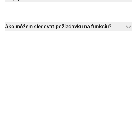
Ako môžem sledovať požiadavku na funkciu?
Ste pripravení využiť
naše šablóny odpovedí