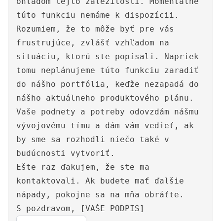
ohľadom tejto záležitosti. Momentálne
túto funkciu nemáme k dispozícii.
Rozumiem, že to môže byť pre vás
frustrujúce, zvlášť vzhľadom na
situáciu, ktorú ste popísali. Napriek
tomu neplánujeme túto funkciu zaradiť
do nášho portfólia, keďže nezapadá do
nášho aktuálneho produktového plánu.
Vaše podnety a potreby odovzdám nášmu
vývojovému tímu a dám vám vedieť, ak
by sme sa rozhodli niečo také v
budúcnosti vytvoriť.
Ešte raz ďakujem, že ste ma
kontaktovali. Ak budete mať ďalšie
nápady, pokojne sa na mňa obráťte.
S pozdravom, [VAŠE PODPIS]