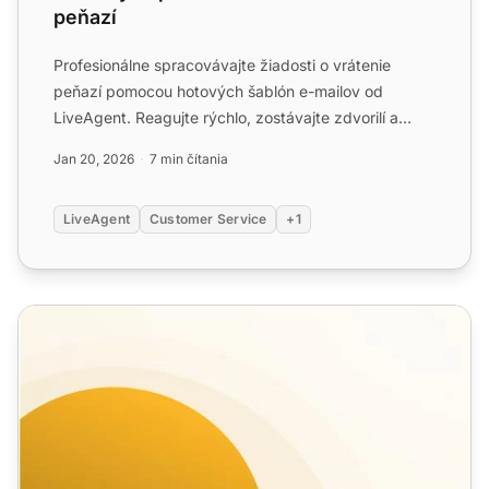
peňazí
Profesionálne spracovávajte žiadosti o vrátenie
peňazí pomocou hotových šablón e-mailov od
LiveAgent. Reagujte rýchlo, zostávajte zdvorilí a
udržujte si dôveru ...
Jan 20, 2026
7 min čítania
LiveAgent
Customer Service
+1
Šablóny e-mailov na požiadavku spätnej väzby