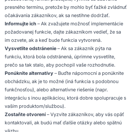
presného termínu, pretože by mohlo byť ťažké zvládnuť
očakávania zákazníkov, ak sa nestihne dodržať.
Informujte ich
– Ak zvažujete možnosť implementácie
požadovanej funkcie, dajte zákazníkom vedieť, že sa
im ozvete, ak a keď bude funkcia vytvorená.
Vysvetlite odstránenie
– Ak sa zákazník pýta na
funkciu, ktorá bola odstránená, úprimne vysvetlite,
prečo sa tak stalo, aby pochopil vaše rozhodnutie.
Ponúknite alternatívy
– Buďte nápomocní a ponúknite
obchádzku, ak je to možné (iná funkcia s podobnou
funkčnosťou), alebo alternatívne riešenie (napr.
integráciu s inou aplikáciou, ktorá dobre spolupracuje s
vaším produktom/službou).
Zostaňte otvorení
– Vyzvite zákazníkov, aby vás opäť
kontaktovali, ak budú mať ďalšie otázky alebo spätnú
väzbu.