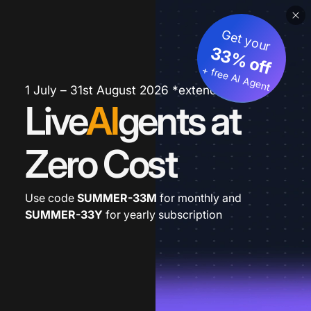
Get your
33% off
+ free AI Agent
1 July – 31st August 2026 *extended
Live
AI
gents at
Zero Cost
Use code
SUMMER-33M
for monthly and
SUMMER-33Y
for yearly subscription