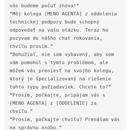
vás budeme počuť znova!”
“Môj kolega [MENO AGENTA] z oddelenia
technickej podpory bude schopný
odpovedať na vašu otázku. Teraz ho
pozývam do nášho chat rokovania,
chvíľu prosím.”
“Bohužiaľ, nie som vybavený, aby som
vám pomohol s týmto problémom, ale
môžem vás preniesť na svojho kolegu,
ktorý je špecializovaný na riešenie
tohto typu požiadaviek. Chcete to?”
“Prosím, počkajte, pripájam vás s
[MENO AGENTA] z [ODDELENIE] za
chvíľu.”
“Prosím, počkajte chvíľu? Prenášam vás
na správnu osobu.”