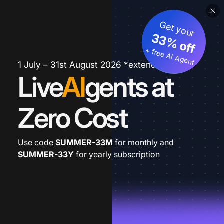
Get your
33% off
+ free AI Agent
1 July – 31st August 2026 *extended
Live
AI
gents at
Zero Cost
Use code
SUMMER-33M
for monthly and
SUMMER-33Y
for yearly subscription