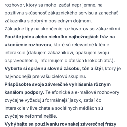
rozhovor, ktorý sa mohol začať nepríjemne, na
pozitívnu skúsenosť zákazníckého servisu a zanechať
zákazníka s dobrým posledným dojmom.
Základné tipy na ukončenie rozhovorov so zákazníkmi
Použite jednu alebo niekoľko najbežnejších fráz na
ukončenie rozhovoru
, ktoré sú relevantné k téme
interakcie (ďakujem zákazníkovi, opakujem svoju
ospravedlnenie, informujem o ďalších krokoch atď.).
Vyberte si správnu slovnú zásobu, tón a štýl
, ktorý je
najvhodnejší pre vašu cieľovú skupinu.
Prispôsobte svoje záverečné vyhlásenia rôznym
kanálom podpory.
Telefonické a e-mailové rozhovory
zvyčajne vyžadujú formálnejší jazyk, zatiaľ čo
interakcie v live chate a sociálnych médiách sú
zvyčajne neformálnejšie.
Vyhýbajte sa používaniu rovnakej záverečnej frázy