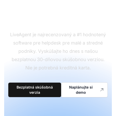
Ste pripravení použiť
naše šablóny?
LiveAgent je najrecenzovaný a #1 hodnotený
software pre helpdesk pre malé a stredné
podniky. Vyskúšajte ho dnes s našou
bezplatnou 30-dňovou skúšobnou verziou.
Nie je potrebná kreditná karta.
Bezplatná skúšobná
Naplánujte si
verzia
demo