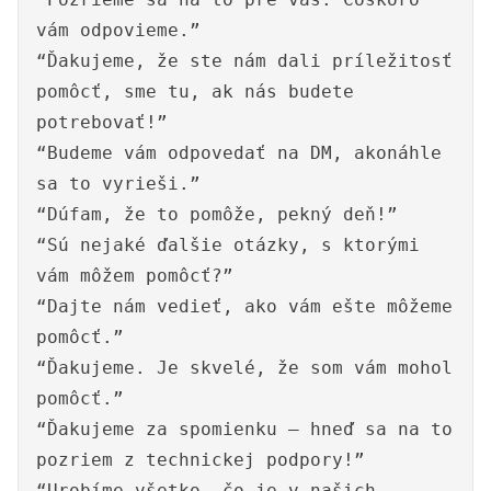
vám odpovieme.”
“Ďakujeme, že ste nám dali príležitosť
pomôcť, sme tu, ak nás budete
potrebovať!”
“Budeme vám odpovedať na DM, akonáhle
sa to vyrieši.”
“Dúfam, že to pomôže, pekný deň!”
“Sú nejaké ďalšie otázky, s ktorými
vám môžem pomôcť?”
“Dajte nám vedieť, ako vám ešte môžeme
pomôcť.”
“Ďakujeme. Je skvelé, že som vám mohol
pomôcť.”
“Ďakujeme za spomienku – hneď sa na to
pozriem z technickej podpory!”
“Urobíme všetko, čo je v našich