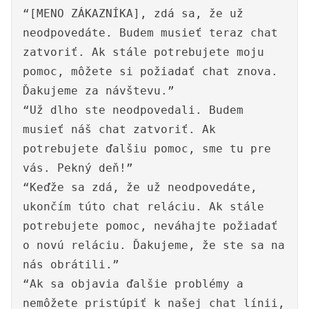
“[MENO ZÁKAZNÍKA], zdá sa, že už
neodpovedáte. Budem musieť teraz chat
zatvoriť. Ak stále potrebujete moju
pomoc, môžete si požiadať chat znova.
Ďakujeme za návštevu.”
“Už dlho ste neodpovedali. Budem
musieť náš chat zatvoriť. Ak
potrebujete ďalšiu pomoc, sme tu pre
vás. Pekný deň!”
“Keďže sa zdá, že už neodpovedáte,
ukončím túto chat reláciu. Ak stále
potrebujete pomoc, neváhajte požiadať
o novú reláciu. Ďakujeme, že ste sa na
nás obrátili.”
“Ak sa objavia ďalšie problémy a
nemôžete pristúpiť k našej chat línii,