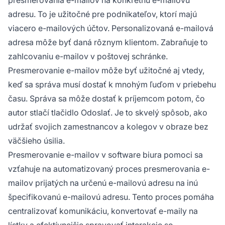
adresu Gmail, Hotmail atď.
adresu. To je užitočné pre podnikateľov, ktorí majú
viacero e-mailových účtov. Personalizovaná e-mailová
adresa môže byť daná rôznym klientom. Zabraňuje to
zahlcovaniu e-mailov v poštovej schránke.
Presmerovanie e-mailov môže byť užitočné aj vtedy,
keď sa správa musí dostať k mnohým ľuďom v priebehu
času. Správa sa môže dostať k príjemcom potom, čo
autor stlačí tlačidlo Odoslať. Je to skvelý spôsob, ako
udržať svojich zamestnancov a kolegov v obraze bez
väčšieho úsilia.
Presmerovanie e-mailov v software biura pomoci sa
vzťahuje na automatizovaný proces presmerovania e-
mailov prijatých na určenú e-mailovú adresu na inú
špecifikovanú e-mailovú adresu. Tento proces pomáha
centralizovať komunikáciu, konvertovať e-maily na
lístky a efektívnejšie spravovať interakcie so