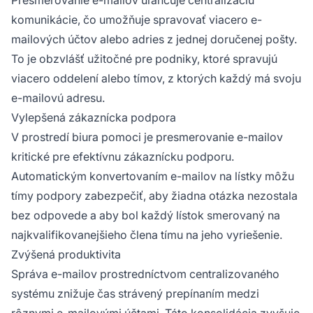
komunikácie, čo umožňuje spravovať viacero e-
mailových účtov alebo adries z jednej doručenej pošty.
To je obzvlášť užitočné pre podniky, ktoré spravujú
viacero oddelení alebo tímov, z ktorých každý má svoju
e-mailovú adresu.
Vylepšená zákaznícka podpora
V prostredí biura pomoci je presmerovanie e-mailov
kritické pre efektívnu zákaznícku podporu.
Automatickým konvertovaním e-mailov na lístky môžu
tímy podpory zabezpečiť, aby žiadna otázka nezostala
bez odpovede a aby bol každý lístok smerovaný na
najkvalifikovanejšieho člena tímu na jeho vyriešenie.
Zvýšená produktivita
Správa e-mailov prostredníctvom centralizovaného
systému znižuje čas strávený prepínaním medzi
rôznymi e-mailovými účtami. Táto konsolidácia zvyšuje