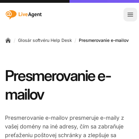
:site.title
Otv
/
/
Glosár softvéru Help Desk
Presmerovanie e-mailov
Home
Presmerovanie e-
mailov
Presmerovanie e-mailov presmeruje e-maily z
vašej domény na iné adresy, čím sa zabraňuje
preťaženiu poštovej schránky a zlepšuje sa