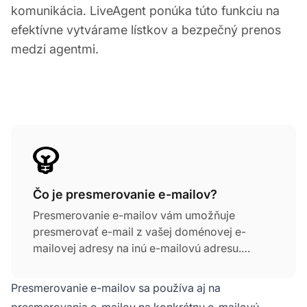
komunikácia. LiveAgent ponúka túto funkciu na
efektívne vytvárame lístkov a bezpečný prenos
medzi agentmi.
Čo je presmerovanie e-mailov?
Presmerovanie e-mailov vám umožňuje
presmerovať e-mail z vašej doménovej e-
mailovej adresy na inú e-mailovú adresu.
Napríklad môžete použiť svoju osobnú e-
mailovú adresu (meno@domena.com) na
Presmerovanie e-mailov sa používa aj na
presmerovanie akéhokoľvek e-mailu na vašu
presmerovania e-mailov na konkrétnu e-mailovú