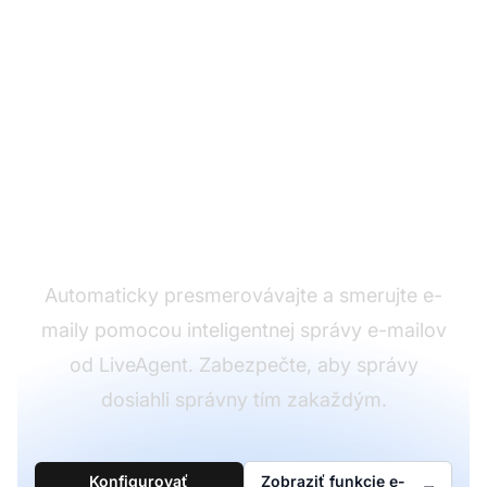
Nastavte inteligentné
presmerovanie e-
mailov
Automaticky presmerovávajte a smerujte e-
maily pomocou inteligentnej správy e-mailov
od LiveAgent. Zabezpečte, aby správy
dosiahli správny tím zakaždým.
Konfigurovať
Zobraziť funkcie e-