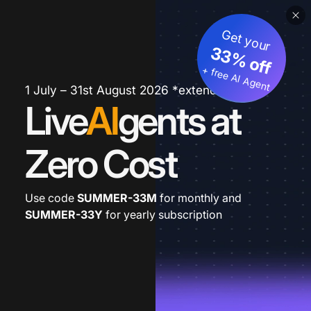
Get your
33% off
+ free AI Agent
1 July – 31st August 2026 *extended
Live
AI
gents at
Zero Cost
Use code
SUMMER-33M
for monthly and
SUMMER-33Y
for yearly subscription