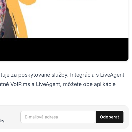
tuje za poskytované služby. Integrácia s LiveAgent
atné VoIP.ms a LiveAgent, môžete obe aplikácie
E-mailová adresa
Odoberať
ky.