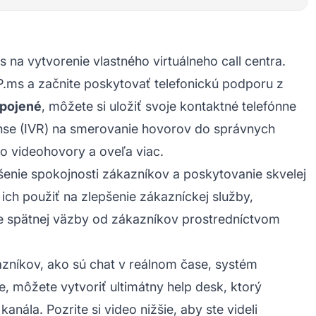
 na vytvorenie vlastného virtuálneho call centra.
IP.ms a začnite poskytovať telefonickú podporu z
ipojené
, môžete si uložiť svoje kontaktné telefónne
ponse (IVR) na smerovanie hovorov do správnych
bo videohovory a oveľa viac.
šenie spokojnosti zákazníkov a poskytovanie skvelej
ch použiť na zlepšenie zákazníckej služby,
e spätnej väzby od zákazníkov prostredníctvom
azníkov, ako sú chat v reálnom čase, systém
, môžete vytvoriť ultimátny help desk, ktorý
ála. Pozrite si video nižšie, aby ste videli