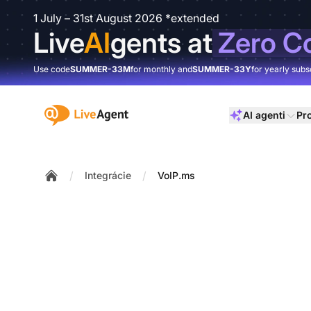
1 July – 31st August 2026 *extended
Live
AI
gents at
Zero C
Use code
SUMMER-33M
for monthly and
SUMMER-33Y
for yearly subs
:site.title
AI agenti
Pr
/
/
Integrácie
VoIP.ms
Home