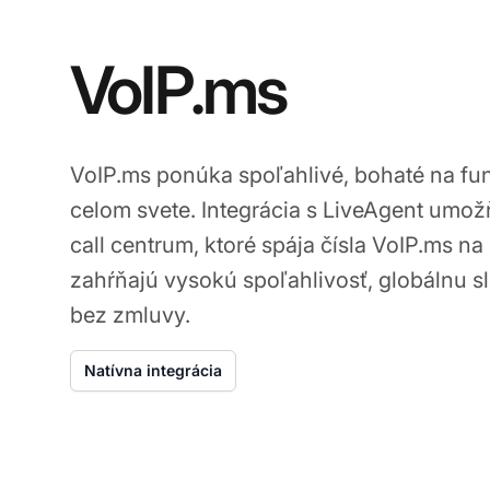
VoIP.ms
VoIP.ms ponúka spoľahlivé, bohaté na fu
celom svete. Integrácia s LiveAgent umož
call centrum, ktoré spája čísla VoIP.ms 
zahŕňajú vysokú spoľahlivosť, globálnu s
bez zmluvy.
Natívna integrácia