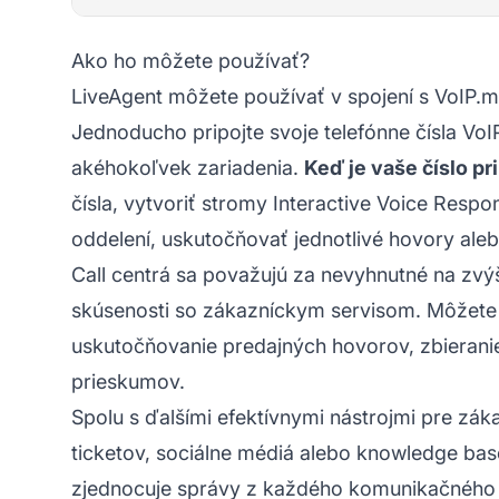
Ako ho môžete používať?
LiveAgent môžete používať v spojení s VoIP.ms
Jednoducho pripojte svoje telefónne čísla Vo
akéhokoľvek zariadenia.
Keď je vaše číslo pr
čísla, vytvoriť stromy Interactive Voice Res
oddelení, uskutočňovať jednotlivé hovory ale
Call centrá sa považujú za nevyhnutné na zvý
skúsenosti so zákazníckym servisom. Môžete i
uskutočňovanie predajných hovorov, zbierani
prieskumov.
Spolu s ďalšími efektívnymi nástrojmi pre zák
ticketov, sociálne médiá alebo knowledge base
zjednocuje správy z každého komunikačného kan