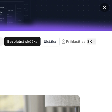
Bezplatná skúška
Ukážka
Prihlásiť sa
SK