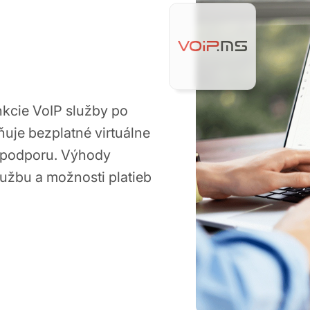
nkcie VoIP služby po
ňuje bezplatné virtuálne
na podporu. Výhody
lužbu a možnosti platieb