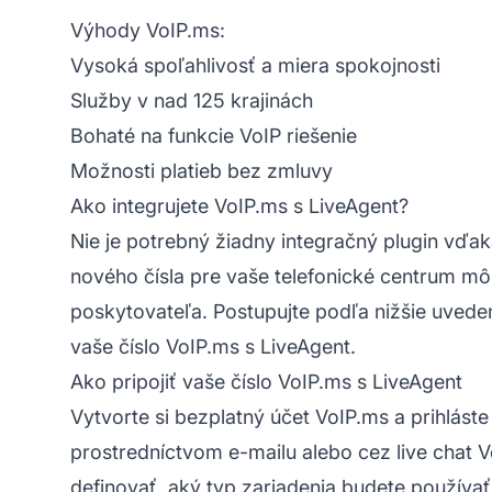
Výhody VoIP.ms:
Vysoká spoľahlivosť a miera spokojnosti
Služby v nad 125 krajinách
Bohaté na funkcie VoIP riešenie
Možnosti platieb bez zmluvy
Ako integrujete VoIP.ms s LiveAgent?
Nie je potrebný žiadny integračný plugin vďa
nového čísla pre vaše telefonické centrum m
poskytovateľa. Postupujte podľa nižšie uveden
vaše číslo VoIP.ms s LiveAgent.
Ako pripojiť vaše číslo VoIP.ms s LiveAgent
Vytvorte si bezplatný účet VoIP.ms a prihlást
prostredníctvom e-mailu alebo cez live chat 
definovať, aký typ zariadenia budete používa