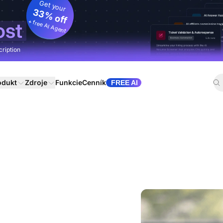
Get your
33% off
+ free AI Agent
ost
cription
odukt
Zdroje
Funkcie
Cenník
FREE AI