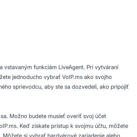
ka vstavaným funkciám LiveAgent. Pri vytváraní
ôžete jednoducho vybrať VoIP.ms ako svojho
ého sprievodcu, aby ste sa dozvedeli, ako pripojiť
e sa. Možno budete musieť overiť svoj účet
VoIP.ms. Keď získate prístup k svojmu účtu, môžete
ť. Môžete si vybrať hardvérové zariadenie alebo