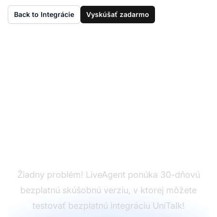
Back to Integrácie
Vyskúšať zadarmo
Ešte nemáte
LiveAgent?
Žiadny problém! LiveAgent ponúka 30-dňovú
bezplatnú skúšobnú verziu, v ktorej môžete
testovať bezplatnú integráciu UniTalk!