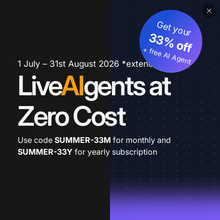
Get your
33% off
+ free AI Agent
1 July – 31st August 2026 *extended
Live
AI
gents at
Zero Cost
Use code
SUMMER-33M
for monthly and
SUMMER-33Y
for yearly subscription