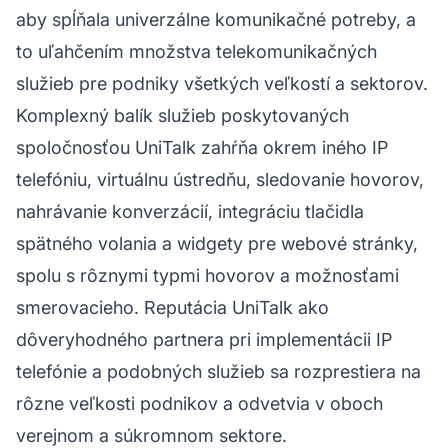
aby spĺňala univerzálne komunikačné potreby, a
to uľahčením množstva telekomunikačných
služieb pre podniky všetkých veľkostí a sektorov.
Komplexný balík služieb poskytovaných
spoločnosťou UniTalk zahŕňa okrem iného IP
telefóniu, virtuálnu ústredňu, sledovanie hovorov,
nahrávanie konverzácií, integráciu tlačidla
spätného volania a widgety pre webové stránky,
spolu s rôznymi typmi hovorov a možnosťami
smerovacieho. Reputácia UniTalk ako
dôveryhodného partnera pri implementácii IP
telefónie a podobných služieb sa rozprestiera na
rôzne veľkosti podnikov a odvetvia v oboch
verejnom a súkromnom sektore.