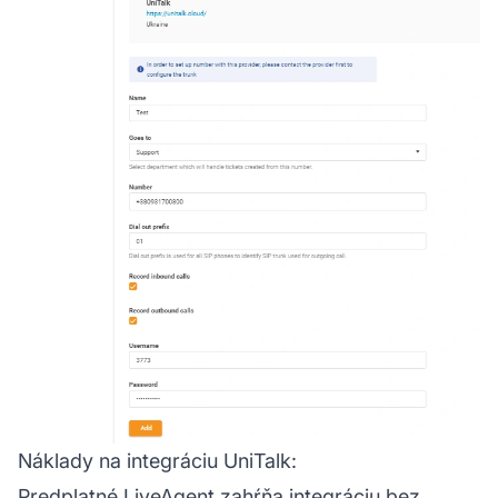
Náklady na integráciu UniTalk:
Predplatné LiveAgent zahŕňa integráciu bez