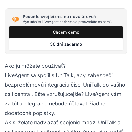
Posuňte svoj biznis na novú úroveň
Vyskúšajte LiveAgent zadarmo a presvedčte sa sami.
Chcem demo
30 dní zadarmo
Ako ju môžete používať?
LiveAgent sa spojil s UniTalk, aby zabezpečil
bezproblémovú integráciu čísel UniTalk do vášho
call centra
. Ešte vzrušujúcejšie? LiveAgent vám
za túto integráciu nebude účtovať žiadne
dodatočné poplatky.
Ak si želáte nadviazať spojenie medzi UniTalk a
call centrom LiveAgent, všetko, čo musíte urobiť,