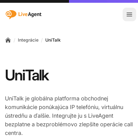
:site.title
Otv
/
/
Integrácie
UniTalk
Home
UniTalk
UniTalk je globálna platforma obchodnej
komunikácie ponúkajúca IP telefóniu, virtuálnu
ústredňu a ďalšie. Integrujte ju s LiveAgent
bezplatne a bezproblémovo zlepšite operácie call
centra.