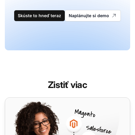
Skúste to hneď teraz
Naplánujte si demo
Zistiť viac
2talk