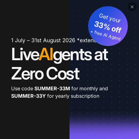
Get your
33% off
+ free AI Agent
1 July – 31st August 2026 *extended
Live
AI
gents at
Zero Cost
Use code
SUMMER-33M
for monthly and
SUMMER-33Y
for yearly subscription