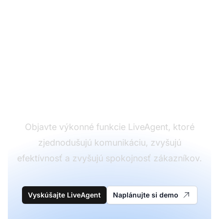
Transformujte vašu
skúsenosť so
zákazníckou podporou
Objavte výkonné funkcie LiveAgent, ktoré
zjednodušujú komunikáciu, zvyšujú
efektívnosť a zvyšujú spokojnosť zákazníkov.
Vyskúšajte LiveAgent
Naplánujte si demo