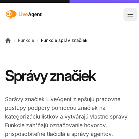
:site.title
Otv
/
/
Funkcie
Funkcie správ značiek
Home
Správy značiek
Správy značiek LiveAgent zlepšujú pracovné
postupy podpory pomocou značiek na
kategorizáciu lístkov a vytvárajú vlastné správy.
Funkcie zahŕňajú označovanie hovorov,
prispôsobiteľné tlačidlá a správy agentov.