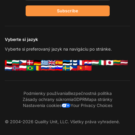
Subscribe
Vyberte si jazyk
Vyberte si preferovaný jazyk na navigáciu po stránke.
Podmienky používania
Bezpečnostná politika
Zásady ochrany súkromia
GDPR
Mapa stránky
Nastavenia cookies
Your Privacy Choices
© 2004-2026 Quality Unit, LLC. Všetky práva vyhradené.
Ko