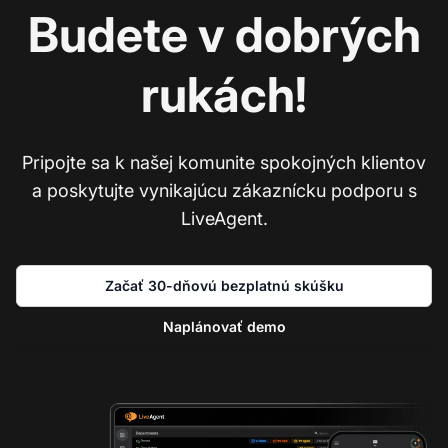
Budete v dobrých
rukách!
Pripojte sa k našej komunite spokojných klientov
a poskytujte vynikajúcu zákaznícku podporu s
LiveAgent.
Začať 30-dňovú bezplatnú skúšku
Naplánovať demo