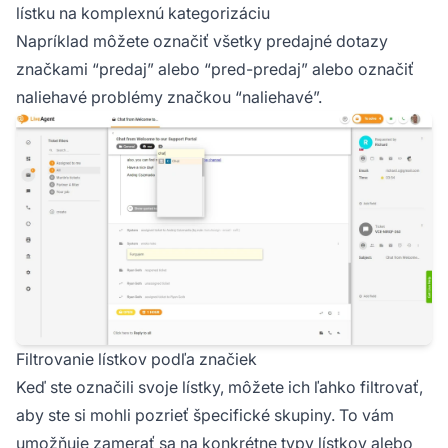
lístku na komplexnú kategorizáciu
Napríklad môžete označiť všetky predajné dotazy
značkami “predaj” alebo “pred-predaj” alebo označiť
naliehavé problémy značkou “naliehavé”.
Filtrovanie lístkov podľa značiek
Keď ste označili svoje lístky, môžete ich ľahko filtrovať,
aby ste si mohli pozrieť špecifické skupiny. To vám
umožňuje zamerať sa na konkrétne typy lístkov alebo