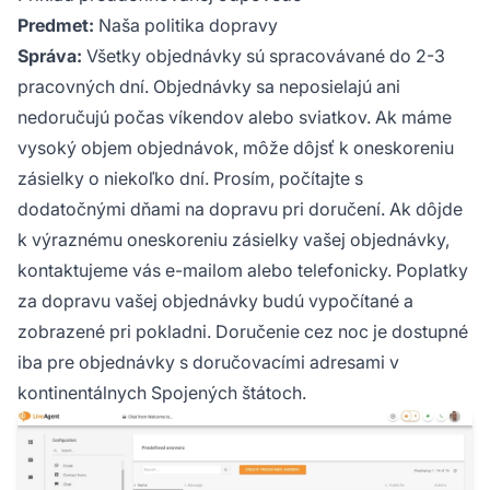
Predmet:
Naša politika dopravy
Správa:
Všetky objednávky sú spracovávané do 2-3
pracovných dní. Objednávky sa neposielajú ani
nedoručujú počas víkendov alebo sviatkov. Ak máme
vysoký objem objednávok, môže dôjsť k oneskoreniu
zásielky o niekoľko dní. Prosím, počítajte s
dodatočnými dňami na dopravu pri doručení. Ak dôjde
k výraznému oneskoreniu zásielky vašej objednávky,
kontaktujeme vás e-mailom alebo telefonicky. Poplatky
za dopravu vašej objednávky budú vypočítané a
zobrazené pri pokladni. Doručenie cez noc je dostupné
iba pre objednávky s doručovacími adresami v
kontinentálnych Spojených štátoch.