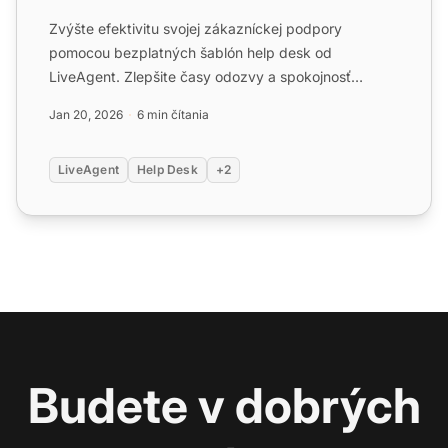
Zvýšte efektivitu svojej zákazníckej podpory
pomocou bezplatných šablón help desk od
LiveAgent. Zlepšite časy odozvy a spokojnosť
pomocou pripravených správ pre...
Jan 20, 2026
6 min čítania
LiveAgent
Help Desk
+2
Budete v dobrých