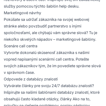
služby pomocou týchto šablón help desku.
Marketingové návrhy
Pokúšate sa udržať zákazníka na svojej webovej
stránke alebo povzbudiť partnerstvo s inými
spoločnosťami, ale chýbajú vám správne slová? Tu je
niekoľko skvelých nápadov – marketingové šablóny.
Scenáre call centra
Vytvorte dokonalú skúsenosť zákazníka s našimi
vopred napísanými scenármi call centra. Potešte
svojich zákazníkov tým, že im povediete správne slová
v správnom čase.
Odpovede z databázy znalostí
Vytvárate články pre svoju 24/7 databázu znalostí?
Inšpirujte sa našimi šablónami databázy znalostí, ktoré
obsahujú často kladané otázky, články Ako na to,
príručky na riešenie problémov, popisy nástrojov,