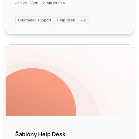
Jan 20, 2026
2 min čítania
Customer support
Help desk
+2
Šablóny Help Desk
Šablóny Help Desk