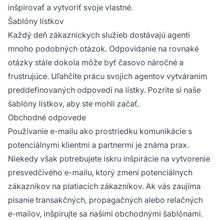
inšpirovať a vytvoriť svoje vlastné.
Šablóny lístkov
Každý deň zákazníckych služieb dostávajú agenti
mnoho podobných otázok. Odpovídanie na rovnaké
otázky stále dokola môže byť časovo náročné a
frustrujúce. Uľahčite prácu svojich agentov vytváraním
preddefinovaných odpovedí na lístky. Pozrite si naše
šablóny lístkov, aby ste mohli začať.
Obchodné odpovede
Používanie e-mailu ako prostriedku komunikácie s
potenciálnymi klientmi a partnermi je známa prax.
Niekedy však potrebujete iskru inšpirácie na vytvorenie
presvedčivého e-mailu, ktorý zmení potenciálnych
zákazníkov na platiacich zákazníkov. Ak vás zaujíma
písanie transakčných, propagačných alebo relačných
e-mailov, inšpirujte sa našimi obchodnými šablónami.