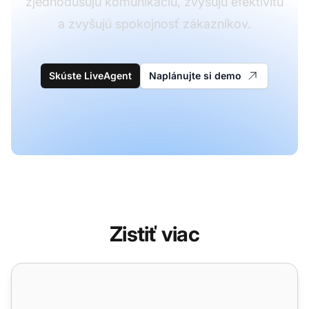
zjednodušujú komunikáciu, zvyšujú efektivitu
a zvyšujú spokojnosť zákazníkov.
Skúste LiveAgent
Naplánujte si demo
Zistiť viac
Predpripravené správy (Makrá)