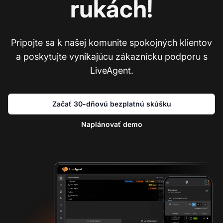
rukách!
Pripojte sa k našej komunite spokojných klientov
a poskytujte vynikajúcu zákaznícku podporu s
LiveAgent.
Začať 30-dňovú bezplatnú skúšku
Naplánovať demo