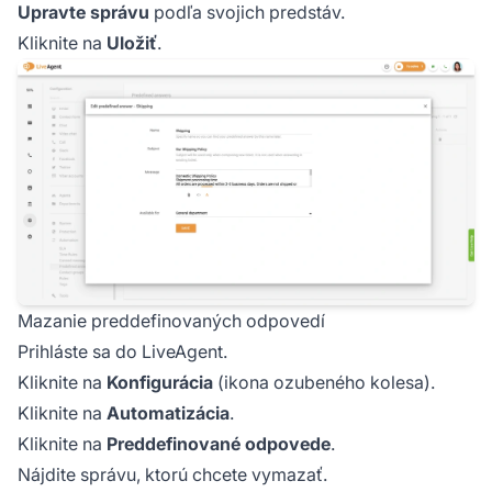
Upravte správu
podľa svojich predstáv.
Kliknite na
Uložiť
.
Mazanie preddefinovaných odpovedí
Prihláste sa do LiveAgent.
Kliknite na
Konfigurácia
(ikona ozubeného kolesa).
Kliknite na
Automatizácia
.
Kliknite na
Preddefinované odpovede
.
Nájdite správu, ktorú chcete vymazať.