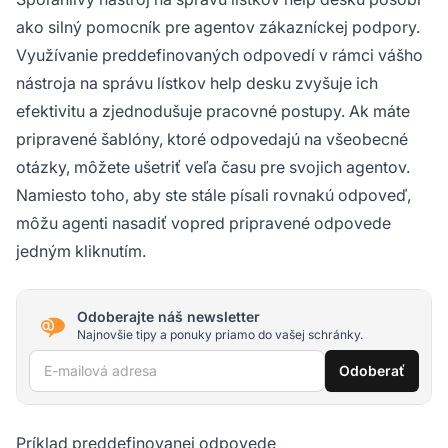
ako silný pomocník pre agentov zákazníckej podpory.
Využívanie preddefinovaných odpovedí v rámci vášho
nástroja na správu lístkov help desku zvyšuje ich
efektivitu a zjednodušuje pracovné postupy. Ak máte
pripravené šablóny, ktoré odpovedajú na všeobecné
otázky, môžete ušetriť veľa času pre svojich agentov.
Namiesto toho, aby ste stále písali rovnakú odpoveď,
môžu agenti nasadiť vopred pripravené odpovede
jedným kliknutím.
Odoberajte náš newsletter
Najnovšie tipy a ponuky priamo do vašej schránky.
E-mailová adresa
Odoberať
Príklad preddefinovanej odpovede