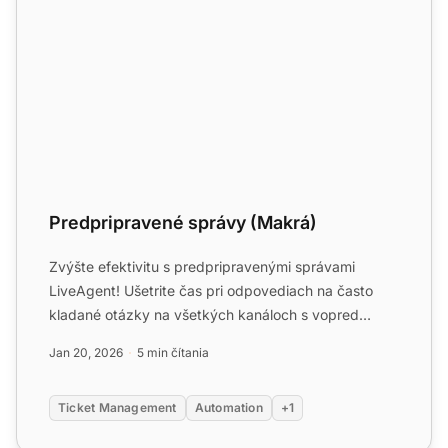
Predpripravené správy (Makrá)
Zvýšte efektivitu s predpripravenými správami
LiveAgent! Ušetrite čas pri odpovediach na často
kladané otázky na všetkých kanáloch s vopred
napísanými odpoveďam...
Jan 20, 2026
5 min čítania
Ticket Management
Automation
+1