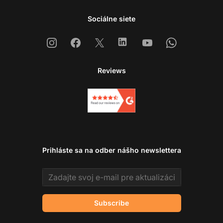
Sociálne siete
Instagram
Facebook
X
Linkedin
Youtube
Whatsapp
Reviews
Prihláste sa na odber nášho newslettera
Email address
Subscribe
Ko