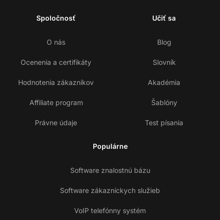
Spoločnosť
Učiť sa
O nás
Blog
Ocenenia a certifikáty
Slovník
Hodnotenia zákazníkov
Akadémia
Affiliate program
Šablóny
Právne údaje
Test písania
Populárne
Software znalostnú bázu
Software zákazníckych služieb
VoIP telefónny systém