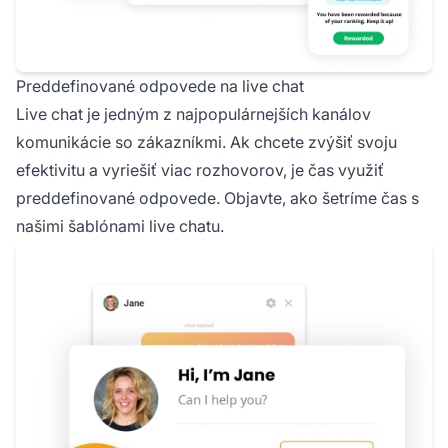
Preddefinované odpovede na live chat
Live chat je jedným z najpopulárnejších kanálov
komunikácie so zákazníkmi. Ak chcete zvýšiť svoju
efektivitu a vyriešiť viac rozhovorov, je čas využiť
preddefinované odpovede. Objavte, ako šetríme čas s
našimi šablónami live chatu.