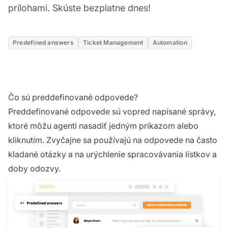
prílohami. Skúste bezplatne dnes!
Predefined answers
Ticket Management
Automation
Čo sú preddefinované odpovede?
Preddefinované odpovede sú vopred napísané správy,
ktoré môžu agenti nasadiť jedným príkazom alebo
kliknutím. Zvyčajne sa používajú na odpovede na často
kladané otázky a na urýchlenie spracovávania lístkov a
doby odozvy.