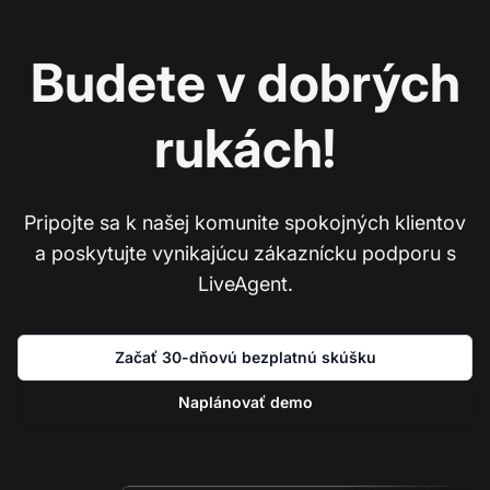
Budete v dobrých
rukách!
Pripojte sa k našej komunite spokojných klientov
a poskytujte vynikajúcu zákaznícku podporu s
LiveAgent.
Začať 30-dňovú bezplatnú skúšku
Naplánovať demo