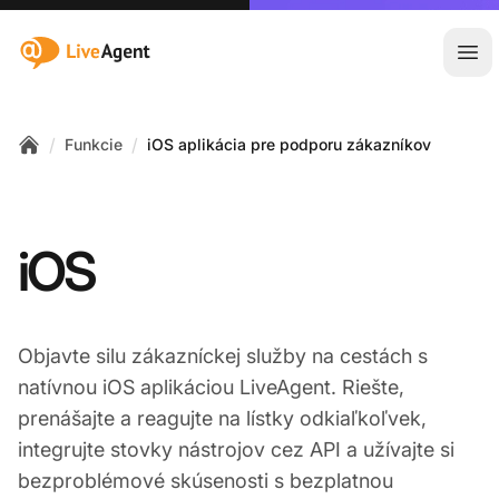
:site.title
Otv
/
/
Funkcie
iOS aplikácia pre podporu zákazníkov
Home
iOS
Objavte silu zákazníckej služby na cestách s
natívnou iOS aplikáciou LiveAgent. Riešte,
prenášajte a reagujte na lístky odkiaľkoľvek,
integrujte stovky nástrojov cez API a užívajte si
bezproblémové skúsenosti s bezplatnou