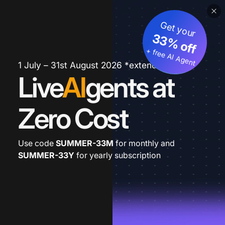
Get your
33% off
+ free AI Agent
1 July – 31st August 2026 *extended
Live
AI
gents at
Zero Cost
Use code
SUMMER-33M
for monthly and
SUMMER-33Y
for yearly subscription