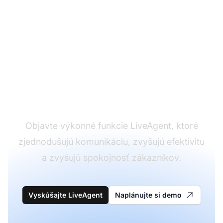
Transformujte vašu
skúsenosť so
zákazníckym podporou
Objavte výkonné funkcie LiveAgent, ktoré
zjednodušujú komunikáciu, zvyšujú efektivitu
a zvyšujú spokojnosť zákazníkov.
Vyskúšajte LiveAgent
Naplánujte si demo