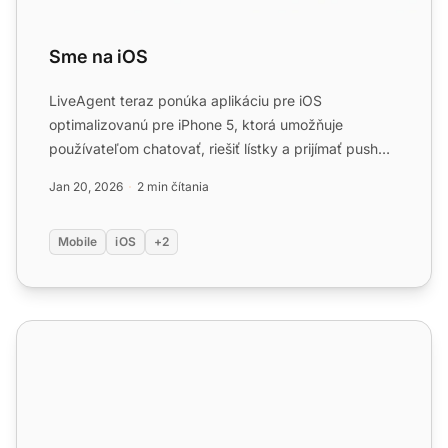
Sme na iOS
LiveAgent teraz ponúka aplikáciu pre iOS
optimalizovanú pre iPhone 5, ktorá umožňuje
používateľom chatovať, riešiť lístky a prijímať push
notifikácie na cestách...
Jan 20, 2026
2 min čítania
Mobile
iOS
+2
Android aplikácia pre zákaznícku podporu