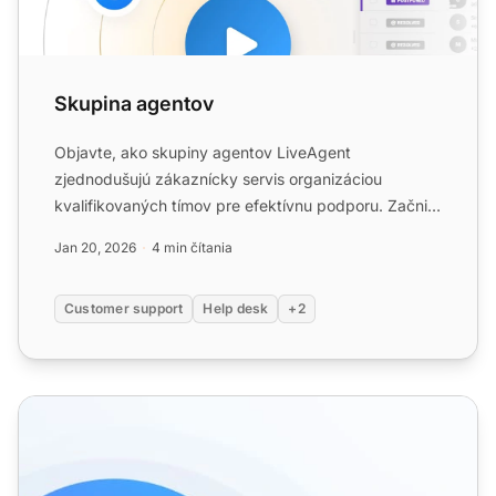
Skupina agentov
Objavte, ako skupiny agentov LiveAgent
zjednodušujú zákaznícky servis organizáciou
kvalifikovaných tímov pre efektívnu podporu. Začnite
svoju bezplatnú skúšobnú...
Jan 20, 2026
4 min čítania
Customer support
Help desk
+2
Kontakty - Správa kontaktov v Help Desku