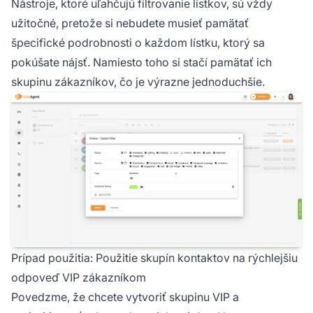
Nástroje, ktoré uľahčujú filtrovanie lístkov, sú vždy
užitočné, pretože si nebudete musieť pamätať
špecifické podrobnosti o každom lístku, ktorý sa
pokúšate nájsť. Namiesto toho si stačí pamätať ich
skupinu zákazníkov, čo je výrazne jednoduchšie.
Prípad použitia: Použitie skupín kontaktov na rýchlejšiu
odpoveď VIP zákazníkom
Povedzme, že chcete vytvoriť skupinu VIP a