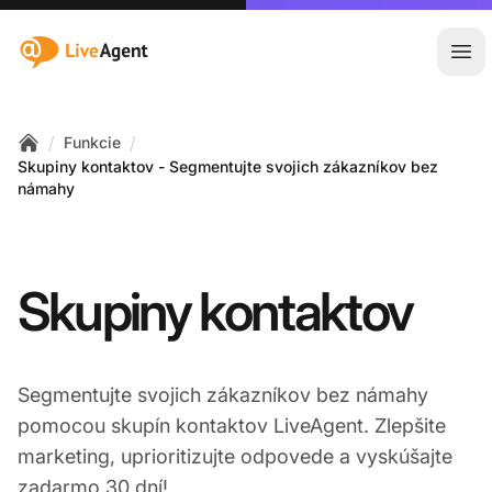
:site.title
Otv
/
/
Funkcie
Home
Skupiny kontaktov - Segmentujte svojich zákazníkov bez
námahy
Skupiny kontaktov
Segmentujte svojich zákazníkov bez námahy
pomocou skupín kontaktov LiveAgent. Zlepšite
marketing, uprioritizujte odpovede a vyskúšajte
zadarmo 30 dní!