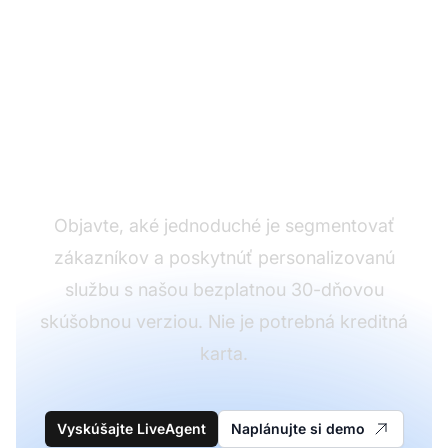
Ste pripravení vytvoriť
jedinečné skupiny
kontaktov?
Objavte, aké jednoduché je segmentovať
zákazníkov a poskytnúť personalizovanú
službu s našou bezplatnou 30-dňovou
skúšobnou verziou. Nie je potrebná kreditná
karta.
Vyskúšajte LiveAgent
Naplánujte si demo