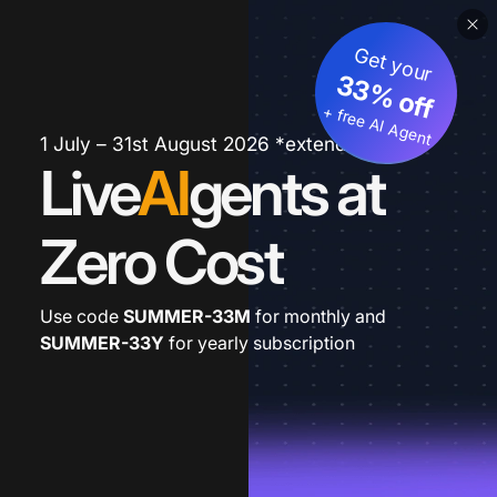
Get your
33% off
+ free AI Agent
1 July – 31st August 2026 *extended
Live
AI
gents at
Zero Cost
Use code
SUMMER-33M
for monthly and
SUMMER-33Y
for yearly subscription