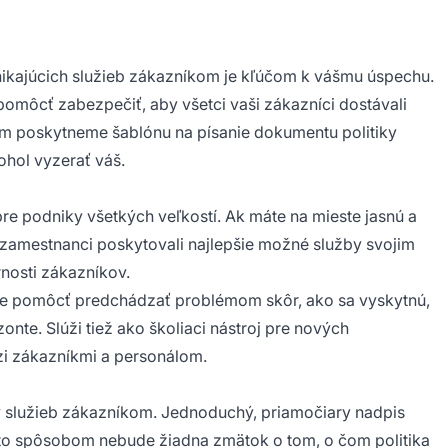
nikajúcich služieb zákazníkom je kľúčom k vášmu úspechu.
omôcť zabezpečiť, aby všetci vaši zákazníci dostávali
m poskytneme šablónu na písanie dokumentu politiky
ohol vyzerať váš.
pre podniky všetkých veľkostí. Ak máte na mieste jasnú a
h zamestnanci poskytovali najlepšie možné služby svojim
nosti zákazníkov.
že pomôcť predchádzať problémom skôr, ako sa vyskytnú,
nte. Slúži tiež ako školiaci nástroj pre nových
i zákazníkmi a personálom.
tiky služieb zákazníkom. Jednoduchý, priamočiary nadpis
mto spôsobom nebude žiadna zmätok o tom, o čom politika