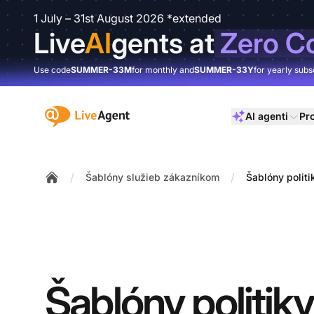
1 July – 31st August 2026 *extended
Live
AI
gents at
Zero C
Use code
SUMMER-33M
for monthly and
SUMMER-33Y
for yearly subs
:site.title
AI agenti
Pr
/
/
Šablóny služieb zákazníkom
Šablóny polit
Home
Šablóny politiky