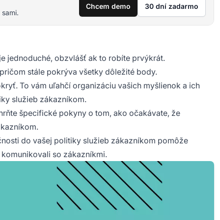
Chcem demo
30 dní zadarmo
 sami.
e jednoduché, obzvlášť ak to robíte prvýkrát.
 pričom stále pokrýva všetky dôležité body.
kryť. To vám uľahčí organizáciu vašich myšlienok a ich
tiky služieb zákazníkom.
ahrňte špecifické pokyny o tom, ako očakávate, že
ákazníkom.
očnosti do vašej politiky služieb zákazníkom pomôže
i komunikovali so zákazníkmi.