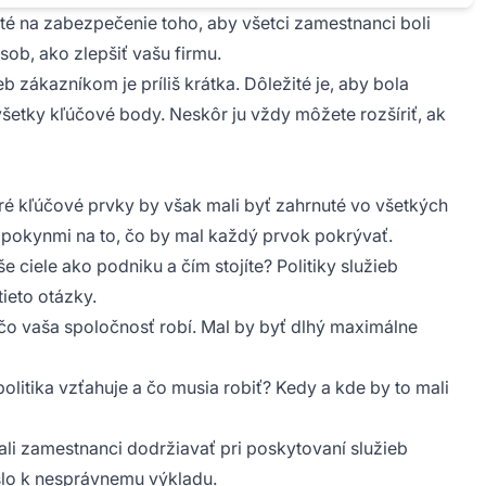
ité na zabezpečenie toho, aby všetci zamestnanci boli
sob, ako zlepšiť vašu firmu.
eb zákazníkom je príliš krátka. Dôležité je, aby bola
všetky kľúčové body. Neskôr ju vždy môžete rozšíriť, ak
ktoré kľúčové prvky by však mali byť zahrnuté vo všetkých
mi pokynmi na to, čo by mal každý prvok pokrývať.
e ciele ako podniku a čím stojíte? Politiky služieb
ieto otázky.
, čo vaša spoločnosť robí. Mal by byť dlhý maximálne
olitika vzťahuje a čo musia robiť? Kedy a kde by to mali
ali zamestnanci dodržiavať pri poskytovaní služieb
šlo k nesprávnemu výkladu.