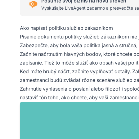
Posuňte svoj biznis na novú úroveň
Vyskúšajte LiveAgent zadarmo a presvedčte sa
Ako napísať politiku služieb zákazníkom
Písanie dokumentu politiky služieb zákazníkom nie j
Zabezpečte, aby bola vaša politika jasná a stručná,
Začnite načrtnutím hlavných bodov, ktoré chcete po
zapísanie. Tiež to môže slúžiť ako obsah vašej poli
Keď máte hrubý náčrt, začnite vyplňovať detaily. Z
zamestnanci budú zvládať rôzne scenáre služieb z
Zahrnutie vyhlásenia o poslaní alebo filozofii spol
nastaviť tón toho, ako chcete, aby vaši zamestnanc