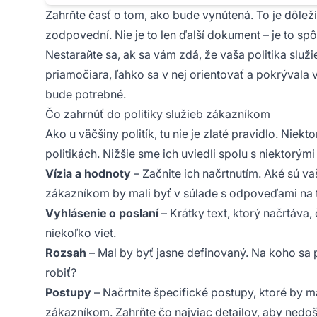
Zahrňte časť o tom, ako bude vynútená. To je dôlež
zodpovední. Nie je to len ďalší dokument – je to spô
Nestarайte sa, ak sa vám zdá, že vaša politika služi
priamočiara, ľahko sa v nej orientovať a pokrývala 
bude potrebné.
Čo zahrnúť do politiky služieb zákazníkom
Ako u väčšiny politík, tu nie je zlaté pravidlo. Nie
politikách. Nižšie sme ich uviedli spolu s niektorý
Vízia a hodnoty
– Začnite ich načrtnutím. Aké sú vaš
zákazníkom by mali byť v súlade s odpoveďami na t
Vyhlásenie o poslaní
– Krátky text, ktorý načrtáva
niekoľko viet.
Rozsah
– Mal by byť jasne definovaný. Na koho sa p
robiť?
Postupy
– Načrtnite špecifické postupy, ktoré by m
zákazníkom. Zahrňte čo najviac detailov, aby nedo