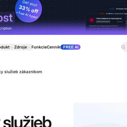
Get your
33% off
+ free AI Agent
ost
cription
odukt
Zdroje
Funkcie
Cenník
FREE AI
iky služieb zákazníkom
 služieb