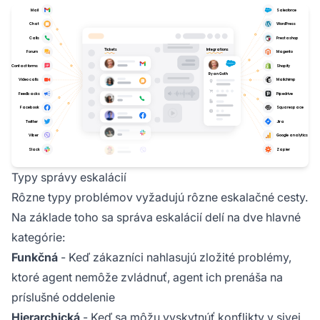
Typy správy eskalácií
Rôzne typy problémov vyžadujú rôzne eskalačné cesty.
Na základe toho sa správa eskalácií delí na dve hlavné
kategórie:
Funkčná
- Keď zákazníci nahlasujú zložité problémy,
ktoré agent nemôže zvládnuť, agent ich prenáša na
príslušné oddelenie
Hierarchická
- Keď sa môžu vyskytnúť konflikty v sivej