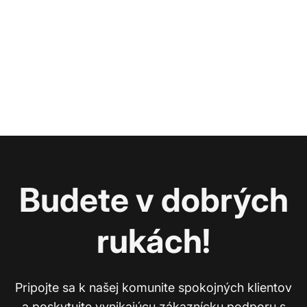
Budete v dobrých
rukách!
Pripojte sa k našej komunite spokojných klientov
a poskytujte vynikajúcu zákaznícku podporu s