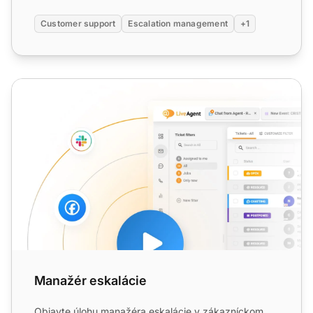
Customer support
Escalation management
+1
Manažér eskalácie
Manažér eskalácie
Objavte úlohu manažéra eskalácie v zákazníckom