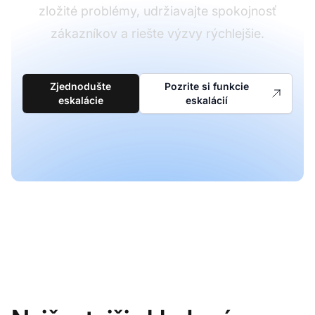
zložité problémy, udržiavajte spokojnosť
zákazníkov a riešte výzvy rýchlejšie.
Zjednodušte
Pozrite si funkcie
eskalácie
eskalácií