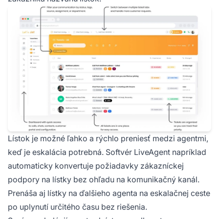
Lístok je možné ľahko a rýchlo preniesť medzi agentmi,
keď je eskalácia potrebná. Softvér LiveAgent napríklad
automaticky konvertuje požiadavky zákazníckej
podpory na lístky bez ohľadu na komunikačný kanál.
Prenáša aj lístky na ďalšieho agenta na eskalačnej ceste
po uplynutí určitého času bez riešenia.