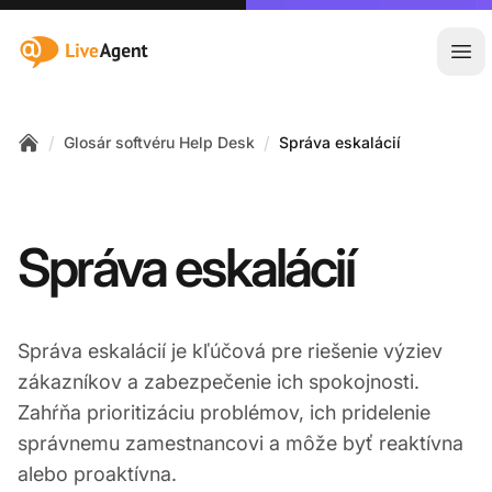
:site.title
Otv
/
/
Glosár softvéru Help Desk
Správa eskalácií
Home
Správa eskalácií
Správa eskalácií je kľúčová pre riešenie výziev
zákazníkov a zabezpečenie ich spokojnosti.
Zahŕňa prioritizáciu problémov, ich pridelenie
správnemu zamestnancovi a môže byť reaktívna
alebo proaktívna.