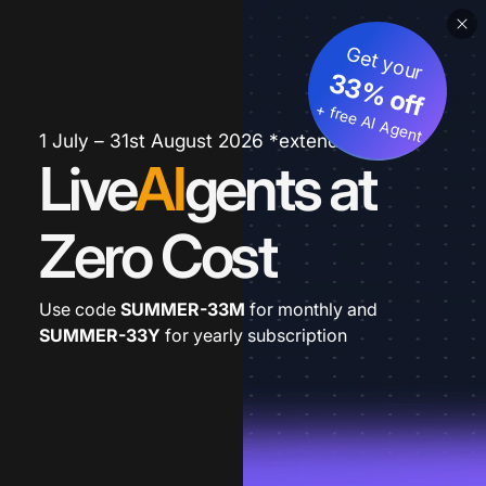
Get your
33% off
+ free AI Agent
1 July – 31st August 2026 *extended
Live
AI
gents at
Zero Cost
Use code
SUMMER-33M
for monthly and
SUMMER-33Y
for yearly subscription