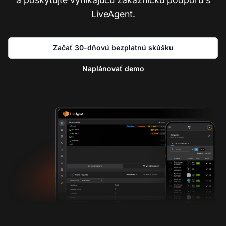
LiveAgent.
Začať 30-dňovú bezplatnú skúšku
Naplánovať demo