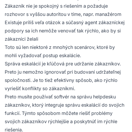
Zákazník nie je spokojný s riešením a požaduje
rozhovor s vyššou autoritou v tíme, napr. manažérom
Existuje príliš veľa otázok a súčasný agent zákazníckej
podpory sa ich nemôže venovať tak rýchlo, ako by si
zákazníci želali
Toto sú len niektoré z mnohých scenárov, ktoré by
mohli vyžadovať postup eskalácie.
Správa eskalácií je kľúčová pre udržanie zákazníkov.
Preto ju nemožno ignorovať pri budovaní udržateľnej
spoločnosti. Je to tiež efektívny spôsob, ako rýchlo
vyriešiť konflikty so zákazníkmi.
Preto musíte používať softvér na správu helpdesku
zákazníkov, ktorý integruje správu eskalácií do svojich
funkcií. Týmto spôsobom môžete riešiť problémy
svojich zákazníkov rýchlejšie a poskytnúť im rýchle
riešenia.