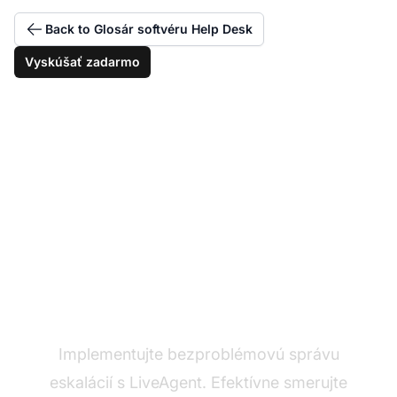
Back to Glosár softvéru Help Desk
Vyskúšať zadarmo
Zvládajte eskalácie s
istotou
Implementujte bezproblémovú správu
eskalácií s LiveAgent. Efektívne smerujte