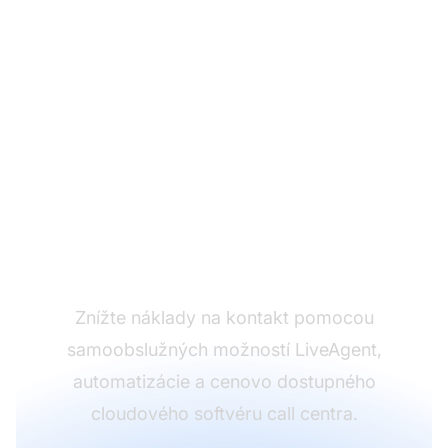
Optimalizujte náklady
vášho kontaktného
centra
Znížte náklady na kontakt pomocou
samoobslužných možností LiveAgent,
automatizácie a cenovo dostupného
cloudového softvéru call centra.