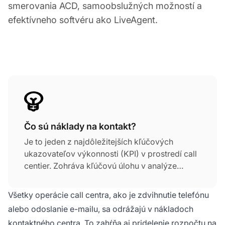
smerovania ACD, samoobslužných možností a
efektívneho softvéru ako LiveAgent.
Čo sú náklady na kontakt?
Je to jeden z najdôležitejších kľúčových
ukazovateľov výkonnosti (KPI) v prostredí call
centier. Zohráva kľúčovú úlohu v analýze
nákladov a prínosov. Náklady na kontakt
merajú, koľko stojí každá interakcia so
Všetky operácie call centra, ako je zdvihnutie telefónu
zákazníkom.
alebo odoslanie e-mailu, sa odrážajú v nákladoch
kontaktného centra. To zahŕňa aj pridelenie rozpočtu na