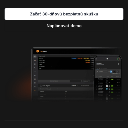
Začať 30-dňovú bezplatnú skúšku
Naplánovať demo