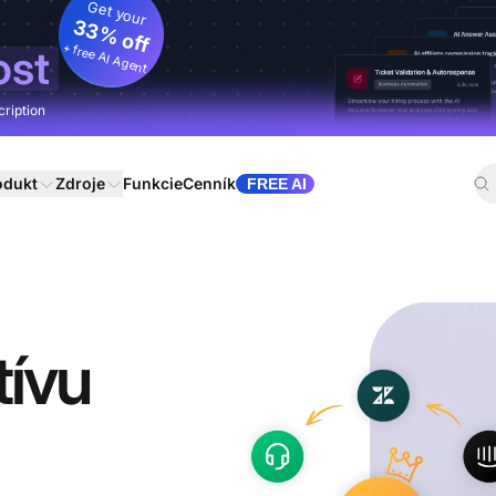
Get your
33% off
+ free AI Agent
ost
cription
odukt
Zdroje
Funkcie
Cenník
FREE AI
tívu