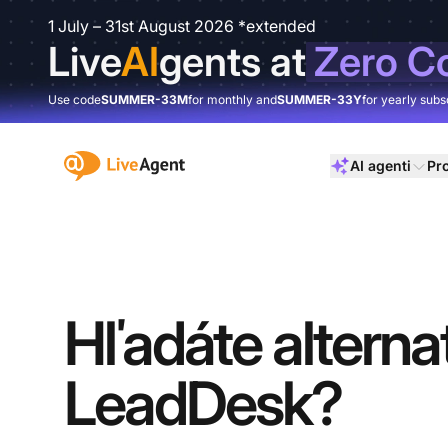
1 July – 31st August 2026 *extended
Live
AI
gents at
Zero C
Use code
SUMMER-33M
for monthly and
SUMMER-33Y
for yearly subs
:site.title
AI agenti
Pr
Hľadáte alterna
LeadDesk?