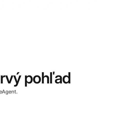
rvý pohľad
veAgent.