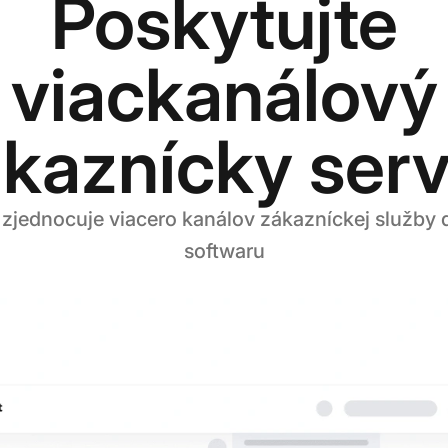
Poskytujte
viackanálový
kaznícky serv
 zjednocuje viacero kanálov zákazníckej služby 
softwaru