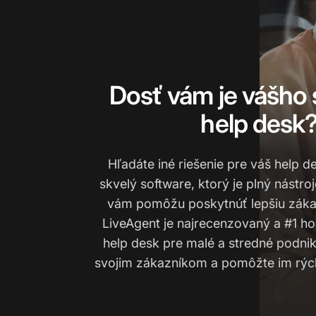
Dosť vám je vášho
help desk
Hľadáte iné riešenie pre váš help d
skvelý software, ktorý je plný nástroj
vám pomôžu poskytnúť lepšiu záka
LiveAgent je najrecenzovaný a #1 h
help desk pre malé a stredné podniky
svojim zákazníkom a pomôžte im rýchl