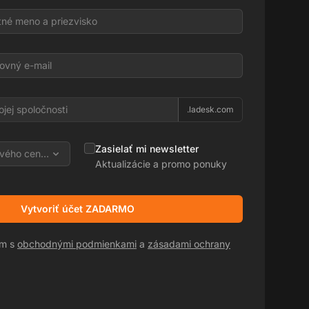
l
.ladesk.com
Zasielať mi newsletter
vého centra
Aktualizácie a promo ponuky
Vytvoriť účet ZADARMO
sm s
obchodnými podmienkami
a
zásadami ochrany