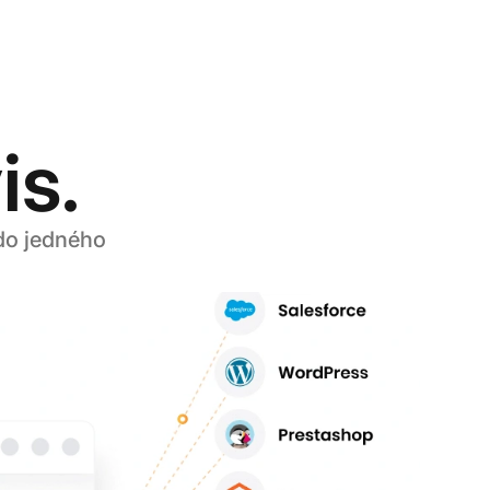
is.
do jedného