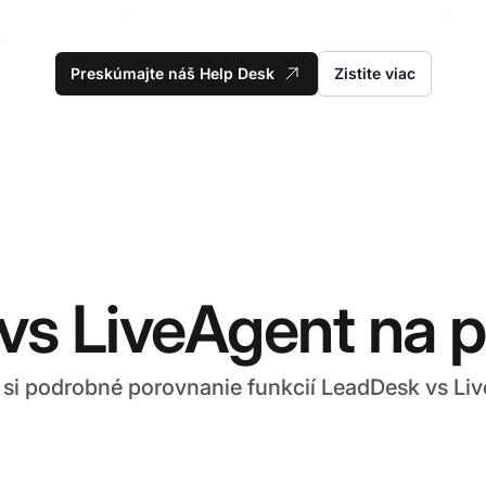
Preskúmajte náš Help Desk
Zistite viac
vs LiveAgent na p
 si podrobné porovnanie funkcií LeadDesk vs Li