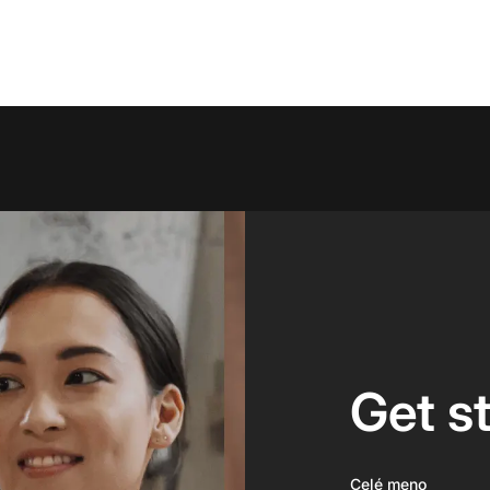
Get s
Celé meno