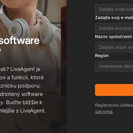
Zadajte svoj e-mai
 software
Názov spoločnosti
?
Región
Umiestnenie dáto
esk? LiveAgent je
ov a funkcií, ktoré
znícku podporu.
odnotený software
. Buďte bližšie k
Registráciou súhla
ejšie s LiveAgent.
súkromia
.