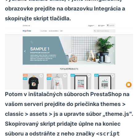
obrazovke prejdite na obrazovku Integrácia a
skopírujte skript tlačidla.
Potom v inštalačných súboroch PrestaShop na
vašom serveri prejdite do priečinka themes >
classic > assets > js a upravte súbor „theme.js".
Skopírovaný skript pridajte úplne na koniec
súboru a odstráňte z neho značky
<script