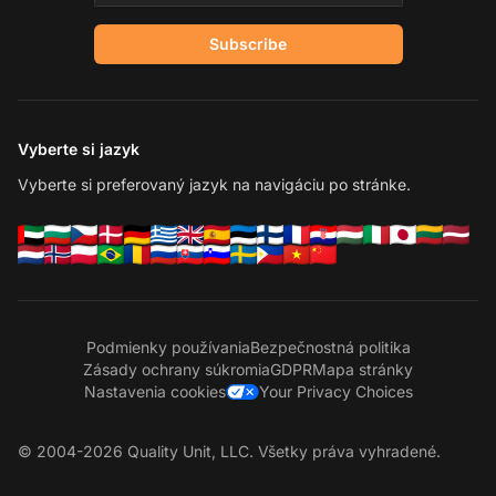
Subscribe
Vyberte si jazyk
Vyberte si preferovaný jazyk na navigáciu po stránke.
Podmienky používania
Bezpečnostná politika
Zásady ochrany súkromia
GDPR
Mapa stránky
Nastavenia cookies
Your Privacy Choices
© 2004-2026 Quality Unit, LLC. Všetky práva vyhradené.
Ko