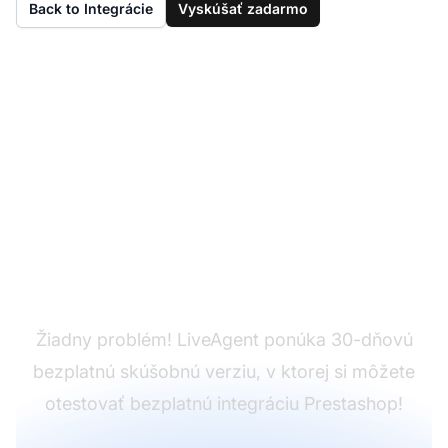
Back to Integrácie
Vyskúšať zadarmo
Ešte nemáte
LiveAgent?
Žiadny problém! LiveAgent ponúka 30-dňovú
bezplatnú skúšobnú verziu, v ktorej si môžete
otestovať bezplatnú integráciu Prestashop!