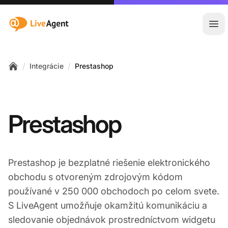
:site.title
Otv
/
/
Integrácie
Prestashop
Home
Prestashop
Prestashop je bezplatné riešenie elektronického
obchodu s otvoreným zdrojovým kódom
používané v 250 000 obchodoch po celom svete.
S LiveAgent umožňuje okamžitú komunikáciu a
sledovanie objednávok prostredníctvom widgetu