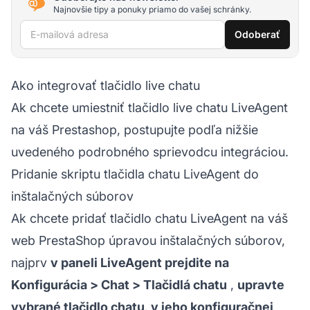
Najnovšie tipy a ponuky priamo do vašej schránky.
E-mailová adresa
Odoberať
Ako integrovať tlačidlo live chatu
Ak chcete umiestniť
tlačidlo live chatu
LiveAgent
na váš Prestashop, postupujte podľa nižšie
uvedeného podrobného sprievodcu integráciou.
Pridanie skriptu tlačidla chatu LiveAgent do
inštalačných súborov
Ak chcete pridať tlačidlo chatu LiveAgent na váš
web PrestaShop úpravou inštalačných súborov,
najprv
v paneli LiveAgent prejdite na
Konfigurácia > Chat > Tlačidlá chatu
,
upravte
vybrané tlačidlo chatu, v jeho konfiguračnej