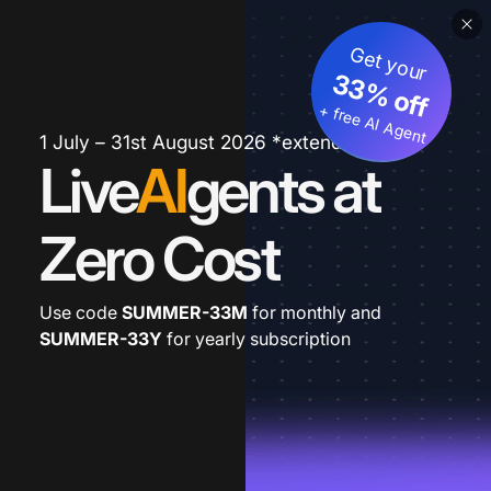
Get your
33% off
+ free AI Agent
1 July – 31st August 2026 *extended
Live
AI
gents at
Zero Cost
Use code
SUMMER-33M
for monthly and
SUMMER-33Y
for yearly subscription