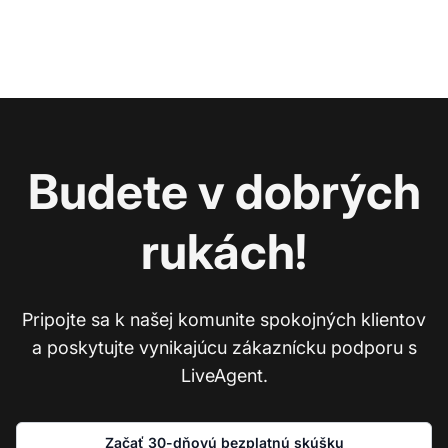
Budete v dobrých
rukách!
Pripojte sa k našej komunite spokojných klientov
a poskytujte vynikajúcu zákaznícku podporu s
LiveAgent.
Začať 30-dňovú bezplatnú skúšku