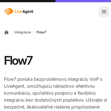
:site.title
Otv
/
/
Integrácie
Flow7
Home
Flow7
Flow7 ponúka bezproblémovú integráciu VoIP s
LiveAgent, umožňujúcu nákladovo efektívnu
komunikáciu, spoľahlivú podporu a flexibilnú
integráciu bez dodatočných poplatkov. Užívajte si
bezpečné, škálovateľné riešenia prispôsobené