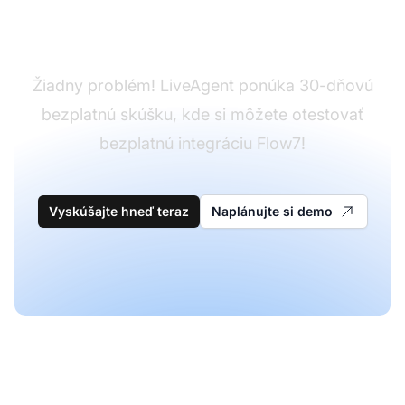
LiveAgent?
Žiadny problém! LiveAgent ponúka 30-dňovú
bezplatnú skúšku, kde si môžete otestovať
bezplatnú integráciu Flow7!
Vyskúšajte hneď teraz
Naplánujte si demo