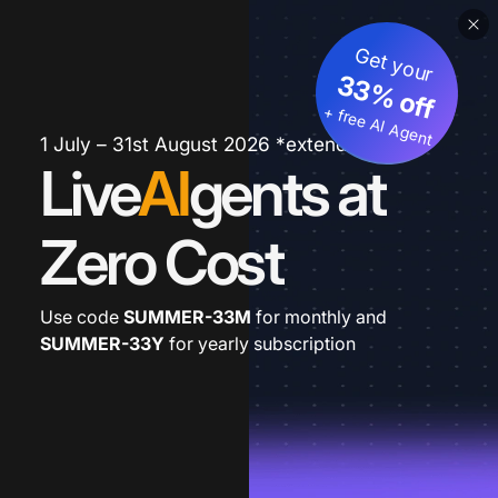
Get your
33% off
+ free AI Agent
1 July – 31st August 2026 *extended
Live
AI
gents at
Zero Cost
Use code
SUMMER-33M
for monthly and
SUMMER-33Y
for yearly subscription