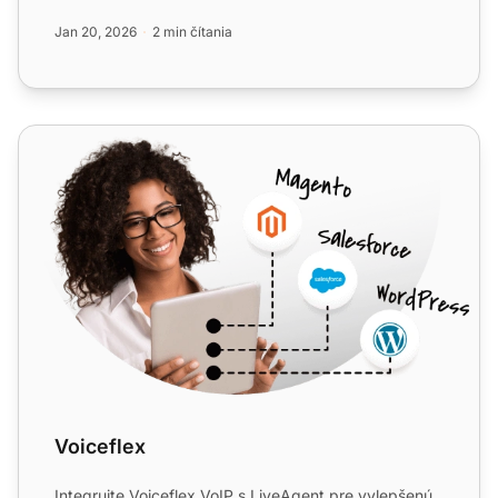
dňová bezplatná skúšobná verzia...
Jan 20, 2026
2 min čítania
Voiceflex
Voiceflex
Integrujte Voiceflex VoIP s LiveAgent pre vylepšenú