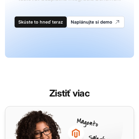
Skúste to hneď teraz
Naplánujte si demo
Zistiť viac
VNet