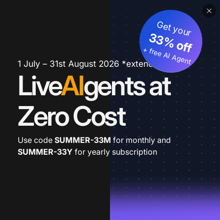
Get your
33% off
+ free AI Agent
1 July – 31st August 2026 *extended
Live
AI
gents at
Zero Cost
Use code
SUMMER-33M
for monthly and
SUMMER-33Y
for yearly subscription