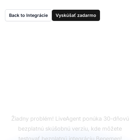
Back to Integrácie
Vyskúšať zadarmo
Ešte nemáte
LiveAgent?
Žiadny problém! LiveAgent ponúka 30-dňovú
bezplatnú skúšobnú verziu, kde môžete
testovať bezplatnú integráciu Benemen!