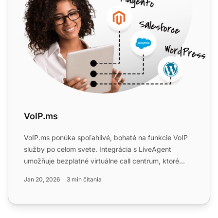
VoIP.ms
VoIP.ms ponúka spoľahlivé, bohaté na funkcie VoIP
služby po celom svete. Integrácia s LiveAgent
umožňuje bezplatné virtuálne call centrum, ktoré
spája čísla VoI...
Jan 20, 2026
3 min čítania