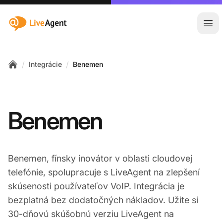
:site.title
Otv
/
/
Integrácie
Benemen
Home
Benemen
Benemen, fínsky inovátor v oblasti cloudovej
telefónie, spolupracuje s LiveAgent na zlepšení
skúsenosti používateľov VoIP. Integrácia je
bezplatná bez dodatočných nákladov. Užite si
30-dňovú skúšobnú verziu LiveAgent na