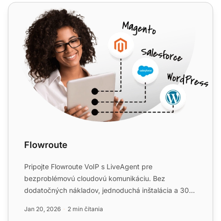
Flowroute
Flowroute
Pripojte Flowroute VoIP s LiveAgent pre
bezproblémovú cloudovú komunikáciu. Bez
dodatočných nákladov, jednoduchá inštalácia a 30-
dňová bezplatná skúšobná verzia...
Jan 20, 2026
2 min čítania