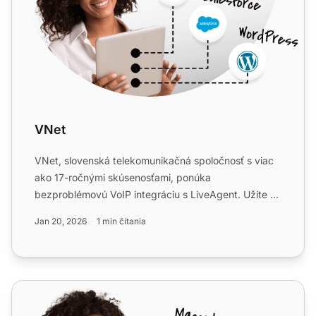
VNet
VNet, slovenská telekomunikačná spoločnosť s viac
ako 17-ročnými skúsenosťami, ponúka
bezproblémovú VoIP integráciu s LiveAgent. Užite si
vysokú spoľahlivosť, v...
Jan 20, 2026
1 min čítania
VoIP.ms