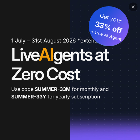
Get your
33% off
+ free AI Agent
1 July – 31st August 2026 *extended
Live
AI
gents at
Zero Cost
Use code
SUMMER-33M
for monthly and
SUMMER-33Y
for yearly subscription