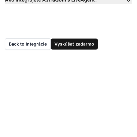
Back to Integrácie
Vyskúšať zadarmo
Ešte nemáte
LiveAgent?