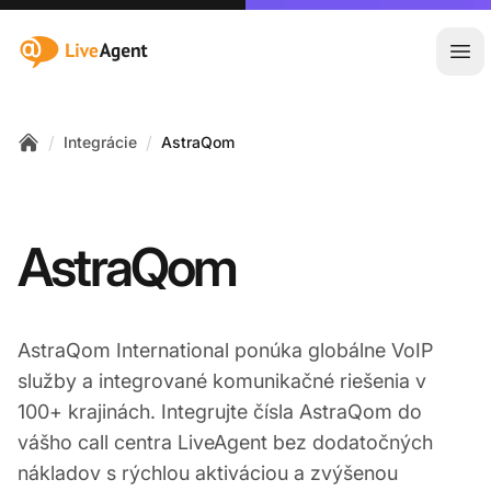
:site.title
Otv
/
/
Integrácie
AstraQom
Home
AstraQom
AstraQom International ponúka globálne VoIP
služby a integrované komunikačné riešenia v
100+ krajinách. Integrujte čísla AstraQom do
vášho call centra LiveAgent bez dodatočných
nákladov s rýchlou aktiváciou a zvýšenou