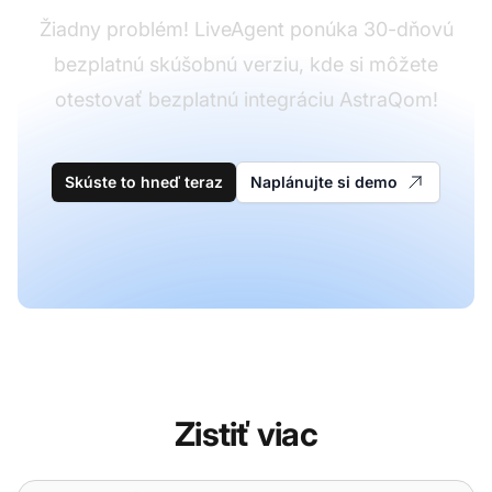
Žiadny problém! LiveAgent ponúka 30-dňovú
bezplatnú skúšobnú verziu, kde si môžete
otestovať bezplatnú integráciu AstraQom!
Skúste to hneď teraz
Naplánujte si demo
Zistiť viac