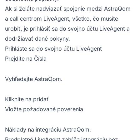
Ak si želáte nadviazať spojenie medzi AstraQom
a call centrom LiveAgent, všetko, čo musíte
urobiť, je prihlásiť sa do svojho účtu
LiveAgent
a
dodržiavať dané pokyny.
Prihláste sa do svojho účtu LiveAgent
Prejdite na Čísla
Vyhľadajte AstraQom.
Kliknite na pridať
Vložte požadované poverenia
Náklady na integráciu AstraQom:
Predplatné LiveAgent zahŕňa integráciu bez