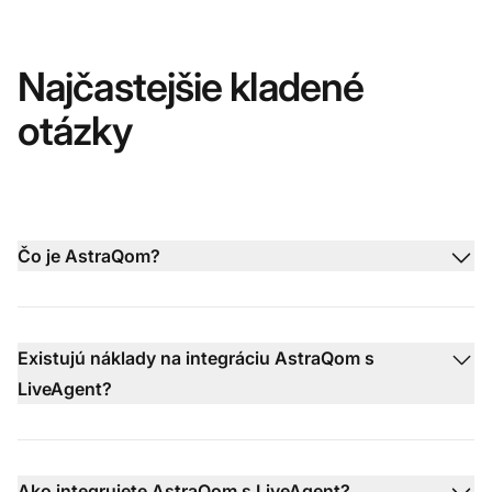
Najčastejšie kladené
otázky
Čo je AstraQom?
Existujú náklady na integráciu AstraQom s
LiveAgent?
Ako integrujete AstraQom s LiveAgent?