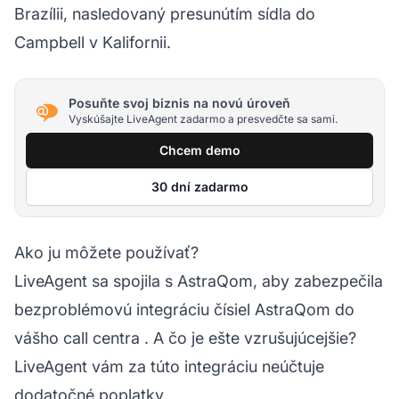
Brazílii, nasledovaný presunútím sídla do
Campbell v Kalifornii.
Posuňte svoj biznis na novú úroveň
Vyskúšajte LiveAgent zadarmo a presvedčte sa sami.
Chcem demo
30 dní zadarmo
Ako ju môžete používať?
LiveAgent sa spojila s AstraQom, aby zabezpečila
bezproblémovú integráciu čísiel AstraQom do
vášho
call centra
. A čo je ešte vzrušujúcejšie?
LiveAgent vám za túto integráciu neúčtuje
dodatočné poplatky.