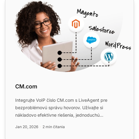
CM.com
CM.com
Integrujte VoIP číslo CM.com s LiveAgent pre
bezproblémovú správu hovorov. Užívajte si
nákladovo efektívne riešenia, jednoduchú
konfiguráciu a škálovateľnosť be...
Jan 20, 2026
2 min čítania