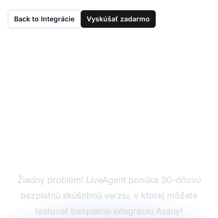
Back to Integrácie
Vyskúšať zadarmo
Ešte nemáte
LiveAgent?
Žiadny problém! LiveAgent ponúka 30-dňovú
bezplatnú skúšobnú verziu, v ktorej môžete
testovať bezplatnú integráciu Asany!