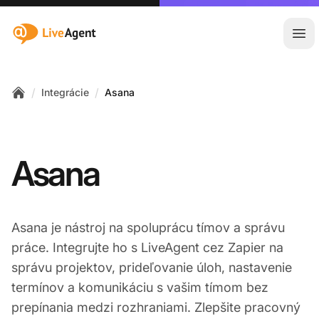
:site.title
Otv
/
/
Integrácie
Asana
Home
Asana
Asana je nástroj na spoluprácu tímov a správu
práce. Integrujte ho s LiveAgent cez Zapier na
správu projektov, prideľovanie úloh, nastavenie
termínov a komunikáciu s vašim tímom bez
prepínania medzi rozhraniami. Zlepšite pracovný