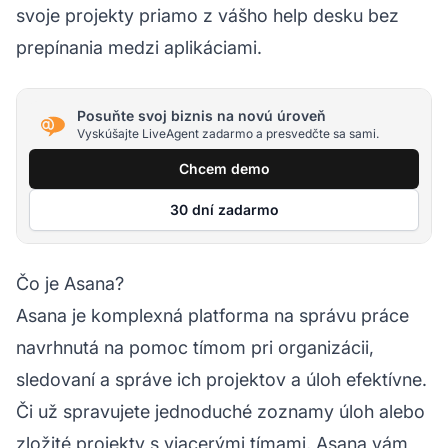
svoje projekty priamo z vášho help desku bez
prepínania medzi aplikáciami.
Posuňte svoj biznis na novú úroveň
Vyskúšajte LiveAgent zadarmo a presvedčte sa sami.
Chcem demo
30 dní zadarmo
Čo je Asana?
Asana je komplexná platforma na správu práce
navrhnutá na pomoc tímom pri organizácii,
sledovaní a správe ich projektov a úloh efektívne.
Či už spravujete jednoduché zoznamy úloh alebo
zložité projekty s viacerými tímami, Asana vám