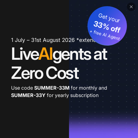
Get your
33% off
+ free AI Agent
1 July – 31st August 2026 *extended
Live
AI
gents at
Zero Cost
Use code
SUMMER-33M
for monthly and
SUMMER-33Y
for yearly subscription