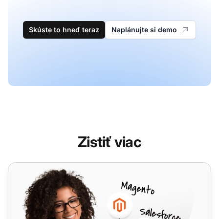
Skúste to hneď teraz
Naplánujte si demo
Zistiť viac
ProjectManager.com