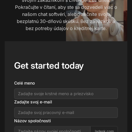
Pokračujte v čítaní, aby ste sa dozvedeli viac o
našom chat softvéri, alebo začnite svoju
bezplatnú 30-dňovú skúšku. Bez záväzkov a
bez potreby údajov o kreditnej karte.
Get started today
Celé meno
Zadajte svoj e-mail
Názov spoločnosti
.ladesk.com