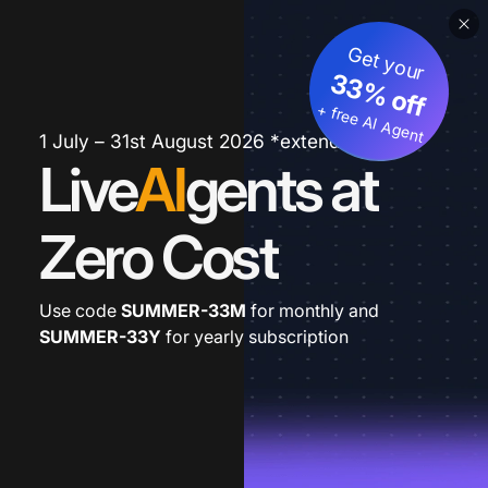
Get your
33% off
+ free AI Agent
1 July – 31st August 2026 *extended
Live
AI
gents at
Zero Cost
Use code
SUMMER-33M
for monthly and
SUMMER-33Y
for yearly subscription