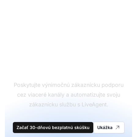
Líder v softvéri pre
zákaznícku podporu
Poskytujte výnimočnú zákaznícku podporu
cez viaceré kanály a automatizujte svoju
zákaznícku službu s LiveAgent.