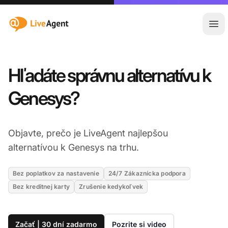
:site.title
Otv
Hľadáte správnu alternatívu k
Genesys?
Objavte, prečo je LiveAgent najlepšou
alternatívou k Genesys na trhu.
Bez poplatkov za nastavenie
24/7 Zákaznícka podpora
Bez kreditnej karty
Zrušenie kedykoľvek
Začať | 30 dní zadarmo
Pozrite si video