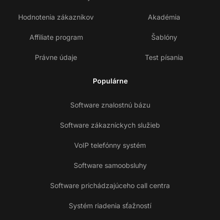
O nás
Blog
Ocenenia a certifikáty
Slovník
Hodnotenia zákazníkov
Akadémia
Affiliate program
Šablóny
Právne údaje
Test písania
Populárne
Software znalostnú bázu
Software zákazníckych služieb
VoIP telefónny systém
Software samoobsluhy
Ko