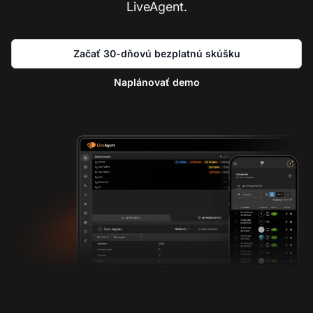
Pripojte sa k našej komunite spokojných klientov
a poskytujte vynikajúcu zákaznícku podporu s
LiveAgent.
Začať 30-dňovú bezplatnú skúšku
Naplánovať demo