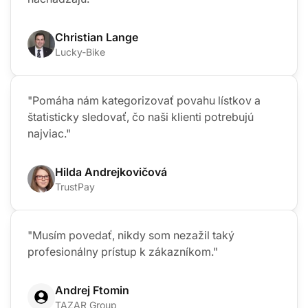
"S LiveAgentom sme schopní poskytovať
podporu našim zákazníkom kdekoľvek sa
nachádzajú."
Christian Lange
Lucky-Bike
"Pomáha nám kategorizovať povahu lístkov a
štatisticky sledovať, čo naši klienti potrebujú
najviac."
Hilda Andrejkovičová
TrustPay
"Musím povedať, nikdy som nezažil taký
profesionálny prístup k zákazníkom."