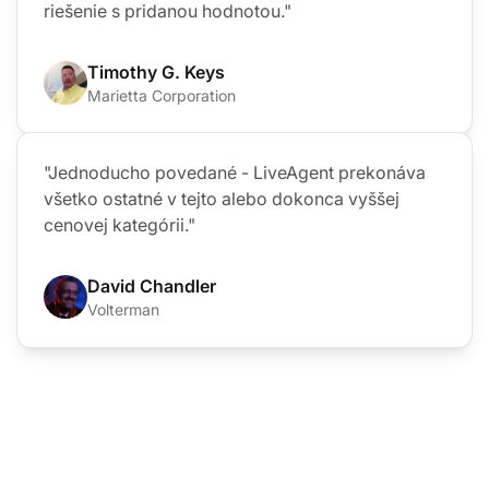
"Vrelo odporúčam produkt LiveAgent, nielen ako
alternatívu k Kayako, ale ako oveľa lepšie
riešenie s pridanou hodnotou."
Timothy G. Keys
Marietta Corporation
"Jednoducho povedané - LiveAgent prekonáva
všetko ostatné v tejto alebo dokonca vyššej
cenovej kategórii."
David Chandler
Volterman