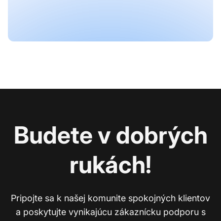
Začať 30-dňovú bezplatnú skúšku
Ukážka
Budete v dobrých
rukách!