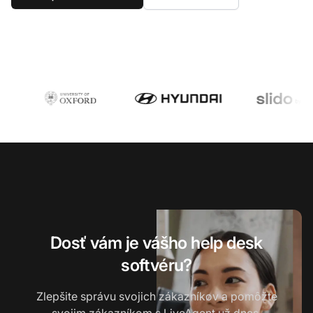
Dosť vám je vášho help desk
softvéru?
Zlepšite správu svojich zákazníkov a pomôžte
svojim zákazníkom s LiveAgent už dnes.