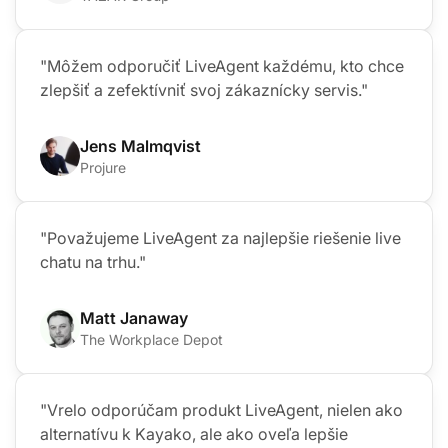
Andrej Ftomin
TAZAR Group
"Môžem odporučiť LiveAgent každému, kto chce
zlepšiť a zefektívniť svoj zákaznícky servis."
Jens Malmqvist
Projure
"Považujeme LiveAgent za najlepšie riešenie live
chatu na trhu."
Matt Janaway
The Workplace Depot