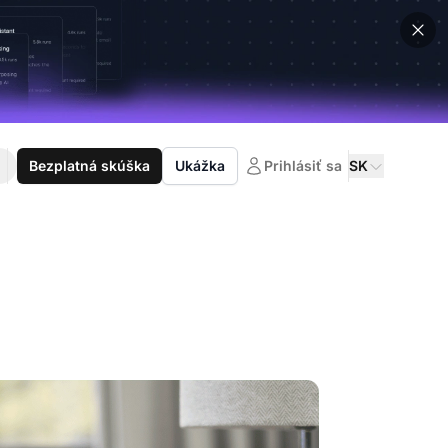
Bezplatná skúška
Ukážka
Prihlásiť sa
SK