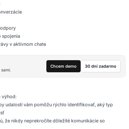
u
onverzácie
 podpory
o spojenia
rávy v aktívnom chate
Chcem demo
30 dní zadarmo
 sami.
o výhod:
y udalostí vám pomôžu rýchlo identifikovať, aký typ
sť
, že nikdy neprekročíte dôležité komunikácie so