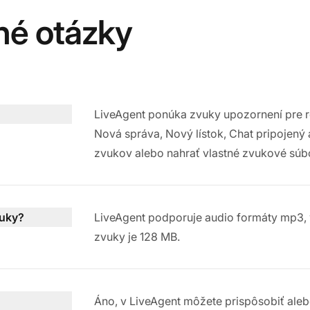
né otázky
LiveAgent ponúka zvuky upozornení pre rô
Nová správa, Nový lístok, Chat pripojený 
zvukov alebo nahrať vlastné zvukové súb
vuky?
LiveAgent podporuje audio formáty mp3, 
zvuky je 128 MB.
Áno, v LiveAgent môžete prispôsobiť ale