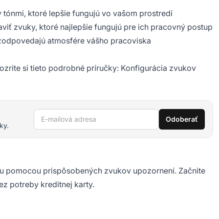
tónmi, ktoré lepšie fungujú vo vašom prostredí
viť zvuky, ktoré najlepšie fungujú pre ich pracovný postup
é zodpovedajú atmosfére vášho pracoviska
zrite si tieto podrobné príručky:
Konfigurácia zvukov
E-mailová adresa
Odoberať
ky.
ou pomocou prispôsobených zvukov upozornení. Začnite
ez potreby kreditnej karty.