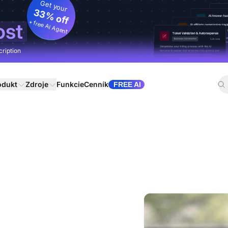
Get your
33% off
+ free AI Agent
ost
cription
odukt
Zdroje
Funkcie
Cenník
FREE AI