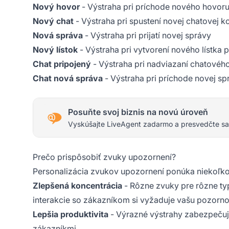
Nový hovor
- Výstraha pri príchode nového hovor
Nový chat
- Výstraha pri spustení novej chatovej k
Nová správa
- Výstraha pri prijatí novej správy
Nový lístok
- Výstraha pri vytvorení nového lístka
Chat pripojený
- Výstraha pri nadviazaní chatovéh
Chat nová správa
- Výstraha pri príchode novej sp
Posuňte svoj biznis na novú úroveň
Vyskúšajte LiveAgent zadarmo a presvedčte sa
Prečo prispôsobiť zvuky upozornení?
Personalizácia zvukov upozornení ponúka niekoľk
Zlepšená koncentrácia
- Rôzne zvuky pre rôzne typ
interakcie so zákazníkom si vyžaduje vašu pozorno
Lepšia produktivita
- Výrazné výstrahy zabezpečujú
zákazníkmi