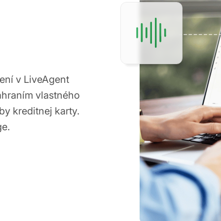
ení v LiveAgent
ahraním vlastného
y kreditnej karty.
ge.