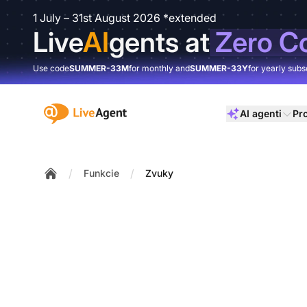
1 July – 31st August 2026 *extended
Live
AI
gents at
Zero C
Use code
SUMMER-33M
for monthly and
SUMMER-33Y
for yearly subs
:site.title
AI agenti
Pr
/
/
Funkcie
Zvuky
Home