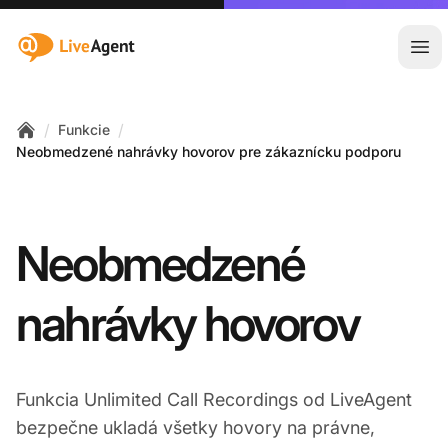
:site.title
Otv
/
/
Funkcie
Home
Neobmedzené nahrávky hovorov pre zákaznícku podporu
Neobmedzené
nahrávky hovorov
Funkcia Unlimited Call Recordings od LiveAgent
bezpečne ukladá všetky hovory na právne,