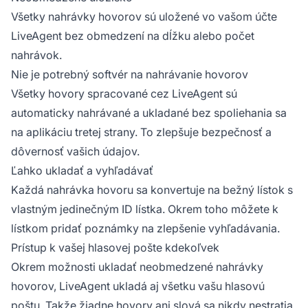
Všetky nahrávky hovorov sú uložené vo vašom účte
LiveAgent bez obmedzení na dĺžku alebo počet
nahrávok.
Nie je potrebný softvér na nahrávanie hovorov
Všetky hovory spracované cez LiveAgent sú
automaticky nahrávané a ukladané bez spoliehania sa
na aplikáciu tretej strany. To zlepšuje bezpečnosť a
dôvernosť vašich údajov.
Ľahko ukladať a vyhľadávať
Každá nahrávka hovoru sa konvertuje na bežný lístok s
vlastným jedinečným ID lístka. Okrem toho môžete k
lístkom pridať poznámky na zlepšenie vyhľadávania.
Prístup k vašej hlasovej pošte kdekoľvek
Okrem možnosti ukladať neobmedzené nahrávky
hovorov, LiveAgent ukladá aj všetku vašu hlasovú
poštu. Takže žiadne hovory ani slová sa nikdy nestratia.