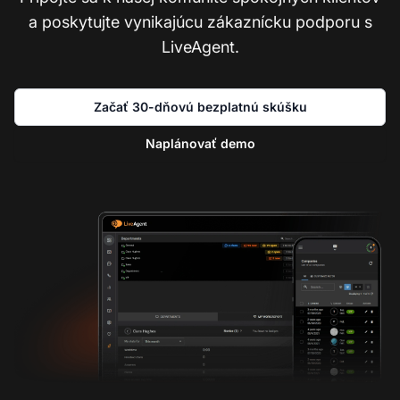
a poskytujte vynikajúcu zákaznícku podporu s
LiveAgent.
Začať 30-dňovú bezplatnú skúšku
Naplánovať demo