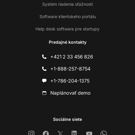
Systém riadenia sťažností
Software klientskeho portálu
Help desk software pre startupy
Predajné kontakty
+421 2 33 456 826
+1-888-257-8754
+1-786-204-1375
Naplánovať demo
Sociálne siete
Instagram
Facebook
X
Linkedin
Youtube
Whatsapp