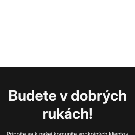
Budete v dobrých
rukách!
Pripojte sa k našej komunite spokojných klientov