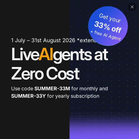
Get your
33% off
+ free AI Agent
1 July – 31st August 2026 *extended
Live
AI
gents at
Zero Cost
Use code
SUMMER-33M
for monthly and
SUMMER-33Y
for yearly subscription