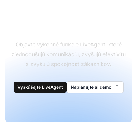
Transformujte vašu
skúsenosť so
zákazníckou podporou
Objavte výkonné funkcie LiveAgent, ktoré
zjednodušujú komunikáciu, zvyšujú efektivitu
a zvyšujú spokojnosť zákazníkov.
Vyskúšajte LiveAgent
Naplánujte si demo