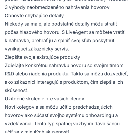
3 výhody neobmedzeného nahrávania hovorov
Obnovte chýbajúce detaily
Niekedy sa malé, ale podstatné detaily môžu stratiť
počas hlasového hovoru. S LiveAgent sa môžete vrátiť
k nahrávke, prehrať ju a splniť svoj sľub poskytnúť
vynikajúci zákaznícky servis.
Zlepšite svoje existujúce produkty
Zdieľajte konkrétnu nahrávku hovoru so svojím tímom
R&D alebo riadenia produktu. Takto sa môžu dozvedieť,
ako zákazníci interagujú s produktom, čím zlepšia ich
skúsenosť.
Užitočné školenie pre vašich členov
Noví kolegovia sa môžu učiť z predchádzajúcich
hovorov ako súčasť svojho systému onboardingu a
vzdelávania. Tento typ spätnej väzby im dáva šancu
učiť sa z minulých skúseností.