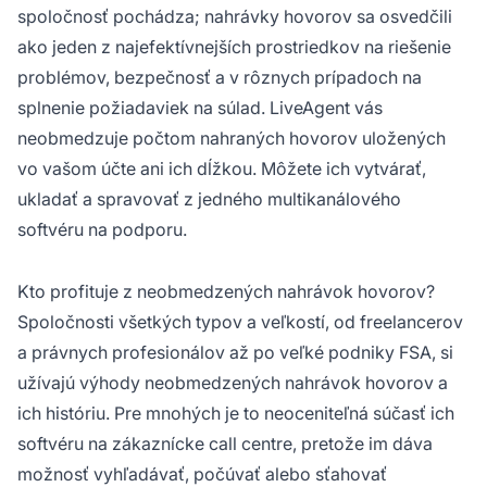
spoločnosť pochádza; nahrávky hovorov sa osvedčili
ako jeden z najefektívnejších prostriedkov na riešenie
problémov, bezpečnosť a v rôznych prípadoch na
splnenie požiadaviek na súlad. LiveAgent vás
neobmedzuje počtom nahraných hovorov uložených
vo vašom účte ani ich dĺžkou. Môžete ich vytvárať,
ukladať a spravovať z jedného multikanálového
softvéru na podporu.
Kto profituje z neobmedzených nahrávok hovorov?
Spoločnosti všetkých typov a veľkostí, od freelancerov
a právnych profesionálov až po veľké podniky FSA, si
užívajú výhody neobmedzených nahrávok hovorov a
ich históriu. Pre mnohých je to neoceniteľná súčasť ich
softvéru na zákaznícke call centre, pretože im dáva
možnosť vyhľadávať, počúvať alebo sťahovať