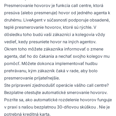
Presmerovanie hovorov je funkcia call centre, ktorá
presúva (alebo presmeruje) hovor od jedného agenta k
druhému. LiveAgent v súčasnosti podporuje obsadené,
teplé presmerovanie hovorov, ktoré sú rýchle. V
dôsledku toho budú vaši zákazníci a kolegovia vždy
vedieť, kedy presuniete hovor na iných agentov.
Okrem toho môžete zákazníka informovať o zmene
agenta, dať ho do čakania a nechať svojho kolegov mu
pomôcť. Môžete dokonca implementovať hudbu
prehrávanu, kým zákazník čaká v rade, aby bolo
presmerovanie prijateľnejšie.
Ste pripravení zjednodušiť operácie vášho call centre?
Bezplatne otestujte automatické smerovanie hovorov.
Pozrite sa, ako automatické rozdelenie hovorov funguje
v praxi s našou
bezplatnou 30-dňovou skúškou
. Nie je
potrebná kreditná karta.