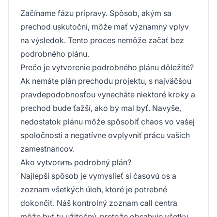
Začíname fázu prípravy. Spôsob, akým sa
prechod uskutoční, môže mať významný vplyv
na výsledok. Tento proces nemôže začať bez
podrobného plánu.
Prečo je vytvorenie podrobného plánu dôležité?
Ak nemáte plán prechodu projektu, s najväčšou
pravdepodobnosťou vynecháte niektoré kroky a
prechod bude ťažší, ako by mal byť. Navyše,
nedostatok plánu môže spôsobiť chaos vo vašej
spoločnosti a negatívne ovplyvniť prácu vašich
zamestnancov.
Ako vytvorить podrobný plán?
Najlepší spôsob je vymyslieť si časovú os a
zoznam všetkých úloh, ktoré je potrebné
dokončiť. Náš kontrolný zoznam call centra
môže byť tu užitočný, pretože obsahuje všetky