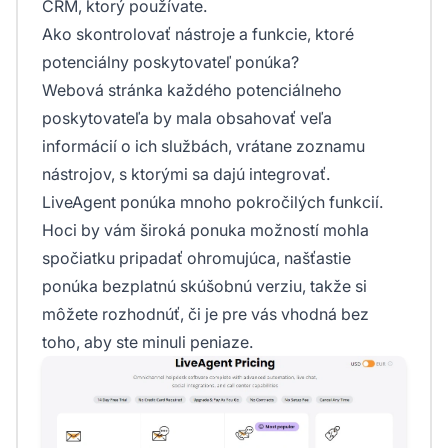
CRM, ktorý používate.
Ako skontrolovať nástroje a funkcie, ktoré
potenciálny poskytovateľ ponúka?
Webová stránka každého potenciálneho
poskytovateľa by mala obsahovať veľa
informácií o ich službách, vrátane zoznamu
nástrojov, s ktorými sa dajú integrovať.
LiveAgent ponúka mnoho pokročilých funkcií.
Hoci by vám široká ponuka možností mohla
spočiatku pripadať ohromujúca, našťastie
ponúka bezplatnú skúšobnú verziu, takže si
môžete rozhodnúť, či je pre vás vhodná bez
toho, aby ste minuli peniaze.