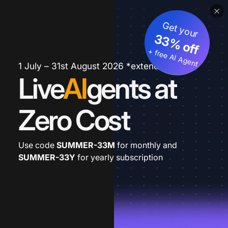
Get your
33% off
+ free AI Agent
1 July – 31st August 2026 *extended
Live
AI
gents at
Zero Cost
Use code
SUMMER-33M
for monthly and
SUMMER-33Y
for yearly subscription