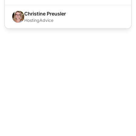
Christine Preusler
HostingAdvice
Líder v softvéri pre
zákaznícku podporu