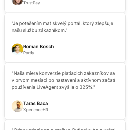
TrustPay
"Je potešením mať skvelý portál, ktorý zlepšuje
našu službu zákazníkom."
Roman Bosch
Partly
"Naša miera konverzie platiacich zákazníkov sa
v prvom mesiaci po nastavení a aktívnom začatí
používania LiveAgent zvýšila o 325%."
Taras Baca
XperienceHR
"Odpovedanie na e-maily z Outlooku bolo veľmi