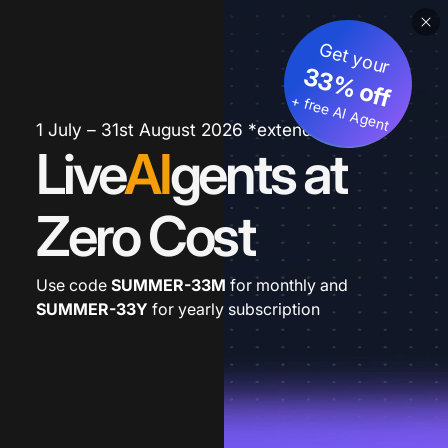
Get your
33% off
+ free AI Agent
1 July – 31st August 2026 *extended
Live
AI
gents at
Zero Cost
Use code
SUMMER-33M
for monthly and
SUMMER-33Y
for yearly subscription