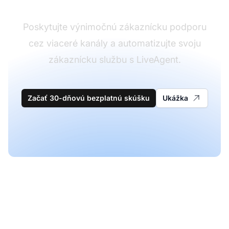
Poskytujte výnimočnú zákaznícku podporu
cez viaceré kanály a automatizujte svoju
zákaznícku službu s LiveAgent.
Začať 30-dňovú bezplatnú skúšku
Ukážka