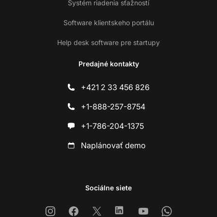
Systém riadenia sťažností
Software klientskeho portálu
Help desk software pre startupy
Predajné kontakty
+421 2 33 456 826
+1-888-257-8754
+1-786-204-1375
Naplánovať demo
Sociálne siete
Instagram
Facebook
X
Linkedin
Youtube
Whatsapp