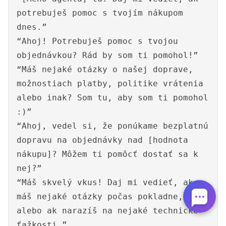
potrebuješ pomoc s tvojím nákupom
dnes.”
“Ahoj! Potrebuješ pomoc s tvojou
objednávkou? Rád by som ti pomohol!”
“Máš nejaké otázky o našej doprave,
možnostiach platby, politike vrátenia
alebo inak? Som tu, aby som ti pomohol
:)”
“Ahoj, vedel si, že ponúkame bezplatnú
dopravu na objednávky nad [hodnota
nákupu]? Môžem ti pomôcť dostať sa k
nej?”
“Máš skvelý vkus! Daj mi vedieť, ak
máš nejaké otázky počas pokladne,
alebo ak narazíš na nejaké technické
ťažkosti.”