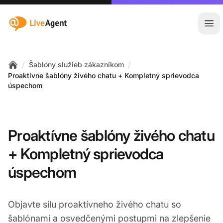
:site.title
Otv
/
/
Šablóny služieb zákazníkom
Home
Proaktívne šablóny živého chatu + Kompletný sprievodca
úspechom
Proaktívne šablóny živého chatu
+ Kompletný sprievodca
úspechom
Objavte silu proaktívneho živého chatu so
šablónami a osvedčenými postupmi na zlepšenie