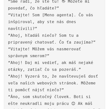
“Sme radi, že ste tu! 👋 Môžete mi
povedať, čo hľadáte?”
“Vitajte! Som [Meno agenta]. Čo vás
inšpiroval, aby ste nás dnes
navštívili?”
“Ahoj, hľadáš niečo? Som tu a
pripravený chatovať. Čo ťa zaujíma?”
“Vitajte! Môžem vás nasmerovať
správnym smerom?”
“Ahoj! Daj mi vedieť, ak máš nejaké
otázky, zatiaľ čo sa pozeráš.”
“Ahoj! Vyzerá to, že navštevuješ dosť
veľa našich webových stránok. Môžeme
ti pomôcť nájsť niečo?”
“Áno, som skutočný človek. Boti si
ešte neukradli moju prácu 😊 Ak máš