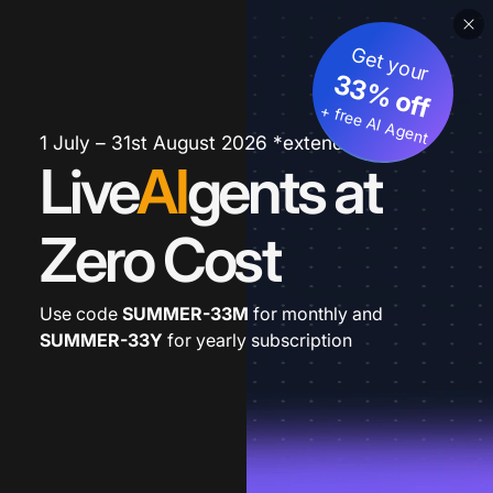
Get your
33% off
+ free AI Agent
1 July – 31st August 2026 *extended
Live
AI
gents at
Zero Cost
Use code
SUMMER-33M
for monthly and
SUMMER-33Y
for yearly subscription