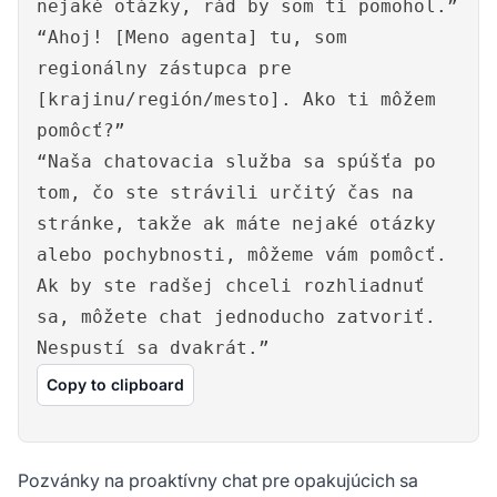
nejaké otázky, rád by som ti pomohol.”
“Ahoj! [Meno agenta] tu, som
regionálny zástupca pre
[krajinu/región/mesto]. Ako ti môžem
pomôcť?”
“Naša chatovacia služba sa spúšťa po
tom, čo ste strávili určitý čas na
stránke, takže ak máte nejaké otázky
alebo pochybnosti, môžeme vám pomôcť.
Ak by ste radšej chceli rozhliadnuť
sa, môžete chat jednoducho zatvoriť.
Nespustí sa dvakrát.”
Copy to clipboard
Pozvánky na proaktívny chat pre opakujúcich sa