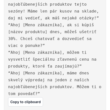
najobľúbenejších produktov tejto
sezóny! Máme len pár kusov na sklade,
daj mi vedieť, ak máš nejaké otázky!”
“Ahoj [Meno zákazníka], ak si kúpiš
[názov produktu] dnes, môžeš ušetriť
30%. Chceš chatovať a dozvedieť sa
viac o ponuke?”
“Ahoj [Meno zákazníka], môžem ti
vysvetliť špeciálnu zľavnenú cenu na
produkty, ktoré ťa zaujímajú?”
“Ahoj [Meno zákazníka], máme dnes
skvelý výpredaj na jeden z našich
najobľúbenejších produktov. Môžem ti o
tom povedať?”
Copy to clipboard