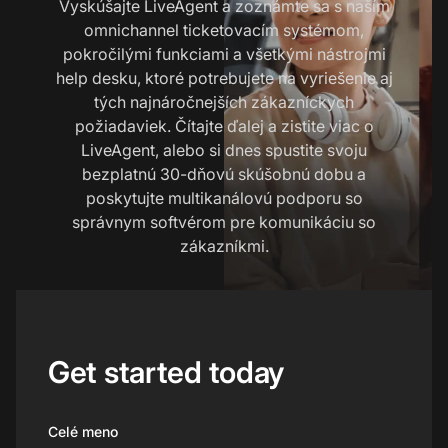
Vyskúšajte LiveAgent a zoznámte sa s naším
omnichannel ticketovacím systémom,
pokročilými funkciami a všetkými nástrojmi
help desku, ktoré potrebujete na vyriešenie aj
tých najnáročnejších zákazníckych
požiadaviek. Čítajte ďalej a zistite viac o
LiveAgent, alebo si dnes spustite svoju
bezplatnú 30-dňovú skúšobnú dobu a
poskytujte multikanálovú podporu so
správnym softvérom pre komunikáciu so
zákazníkmi.
Get started today
Celé meno