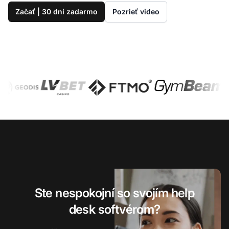
Začať | 30 dní zadarmo
Pozrieť video
Ste nespokojní so svojím help
desk softvérom?