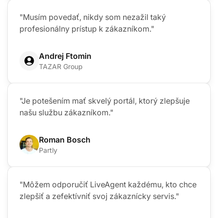
"Musím povedať, nikdy som nezažil taký
profesionálny prístup k zákazníkom."
Andrej Ftomin
TAZAR Group
"Je potešením mať skvelý portál, ktorý zlepšuje
našu službu zákazníkom."
Roman Bosch
Partly
"Môžem odporučiť LiveAgent každému, kto chce
zlepšiť a zefektívniť svoj zákaznícky servis."