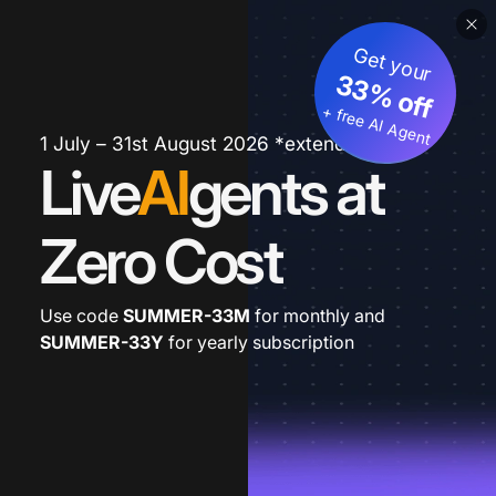
Get your
33% off
+ free AI Agent
1 July – 31st August 2026 *extended
Live
AI
gents at
Zero Cost
Use code
SUMMER-33M
for monthly and
SUMMER-33Y
for yearly subscription