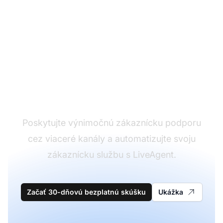
Líder v softvéri pre
zákaznícku podporu
Poskytujte výnimočnú zákaznícku podporu
cez viaceré kanály a automatizujte svoju
zákaznícku službu s LiveAgent.
Začať 30-dňovú bezplatnú skúšku
Ukážka